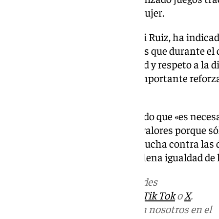
adaptados a la temática de la mujer.
La delegada de Educación, Narci Ruiz, ha indicad
complementa a otras iniciativas que durante el 
escolares en materia de igualdad y respeto a la d
con la celebración del 8M, «es importante refor
pequeños».
En este sentido, Ruiz ha resaltado que «es neces
tempranas se inculquen estos valores porque sól
comprometidos y activos en la lucha contra las 
género o en el avance hacia la plena igualdad de 
Más noticias de
101TV
en las redes
sociales:
Instagram
,
Facebook
,
Tik Tok
o
X
.
Puedes ponerte en contacto con nosotros en el