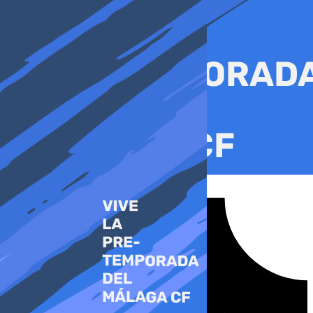
Ir
al
contenido
Tiktok