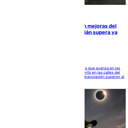
08.08.2026
La inversión del Ayuntamiento en mejoras del
entorno del Prado de San Sebastián supera ya
1.600.000 euros
El consistorio, a través de Emasesa, ha indicado que avanza en las
obras de renovación de las redes de saneamiento en las calles del
entorno del Prado, contando la zona con una financiación superior al
millón y medio de euros