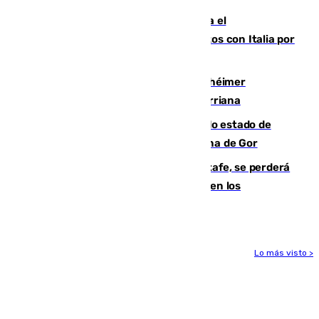
Marlaska notifica a la Unión Europea el
restablecimiento de controles fronterizos con Italia por
vía aérea y marítima
Hallan sin vida al granadino con Alzhéimer
desaparecido hace una semana en Churriana
Encuentran un cadáver en avanzado estado de
descomposición en la localidad granadina de Gor
Christantus Uche, delantero del Getafe, se perderá
toda la temporada por varias fracturas en los
ligamentos de su rodilla derecha
Lo más visto >
Más noticias