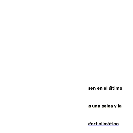
El Sevilla se desinfla ante el Leverkusen en el último
ensayo (1-2)
Tensión en la prisión de Alhaurín tras una pelea y la
incautación de un punzón
Málaga contabiliza 148 zonas de confort climático
para enfrentar las altas temperaturas