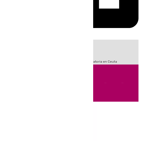
HOY
|
Sucesos
Fútbol
LaLiga
Primera División
Crisis Migratoria en Ceuta
Andalucía