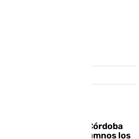
Andalucía
El Ayuntamiento de Córdoba
fomenta entre los alumnos los