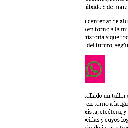
de la Mujer
, que se celebra este sábado 8 de marz
En concreto, han participado un centenar de alu
Primaria y la actividad ha girado en torno a la mu
recuperar a las científicas de la historia y que t
las niñas de hoy y las científicas del futuro, seg
Durante la mañana se ha desarrollado un taller e
trabajado conceptos y términos en torno a la ig
estereotipos y roles, lenguaje sexista, etcétera,
científicas que no fueron reconocidas y cuyos lo
hombres. También se han organizado juegos trad