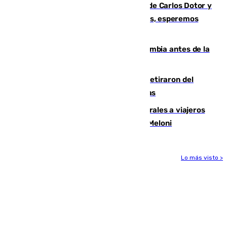
Juanfran Funes, sobre las lesiones de Carlos Dotor y
Fernando Calero: “Estamos preocupados, esperemos
que no sea nada”
Felipe VI refuerza los lazos con Colombia antes de la
llegada del nuevo presidente
Fernando Calero y Carlos Dotor se retiraron del
encuentro contra el Ceuta con molestias
España restablece controles temporales a viajeros
procedentes de Italia como repuesta a Meloni
Lo más visto >
Más noticias
Ver más >