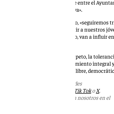
estrecha colaboración existente entre el Ayunta
más si cabe en materia educativa».
Por ello, ha apuntado el delegado, «seguiremos 
sobre todo a la hora de transmitir a nuestros jó
transversales que, a buen seguro, van a influir
conducta».
A su juicio, «la solidaridad, el respeto, la tolera
importantes tanto para el crecimiento integral 
desarrollo de una sociedad más libre, democrátic
Más noticias de
101TV
en las redes
sociales:
Instagram
,
Facebook
,
Tik Tok
o
X
.
Puedes ponerte en contacto con nosotros en el
correo
informativos@101tv.es