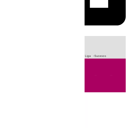
HOY
|
Fútbol
Primera División
Crisis Migratoria en Ceuta
LaLiga
Sucesos
Andalucía