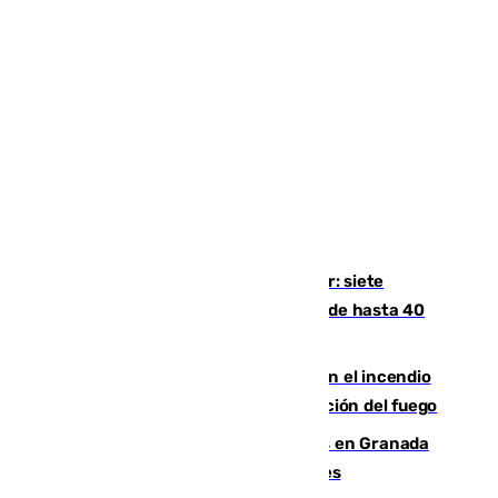
Andalucía sigue asfixiada por el calor: siete
provincias, en alerta por temperaturas de hasta 40
grados
Activado el nivel 2 de emergencia en el incendio
forestal de Niebla por la compleja evolución del fuego
Controlado un incendio de rastrojos en Granada
junto a la autovía y al Callejón de Nogales