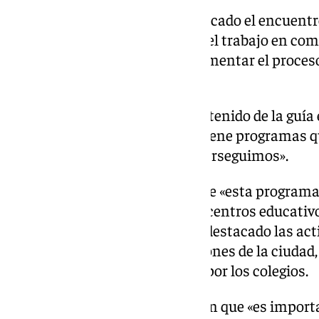
Al respecto, la delegada ha calificado el encuentr
importante que fortalezcamos el trabajo en co
administraciones para complementar el proceso 
escolares».
Ruiz ha mostrado a Copé el contenido de la guía
Delegación, «una guía que contiene programas
esa educación en valores que perseguimos».
Además, la edil ha recordado que «esta program
en cuenta las demandas de los centros educativo
de los diferentes talleres», y ha destacado las ac
educación vial o con las tradiciones de la ciuda
algunas de las más solicitadas por los colegios.
Copé, por su lado, ha insistido en que «es impor