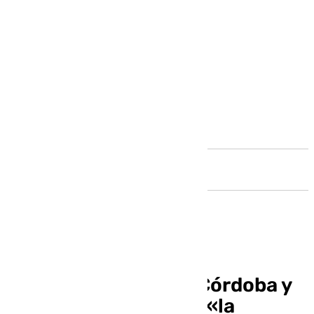
Andalucía
El Ayuntamiento de Córdoba y
la Junta ahondan en «la