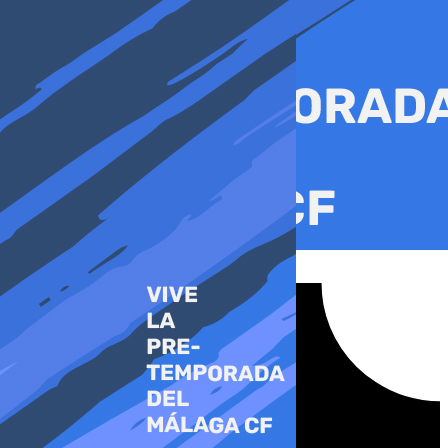
Ir
al
contenido
Tiktok