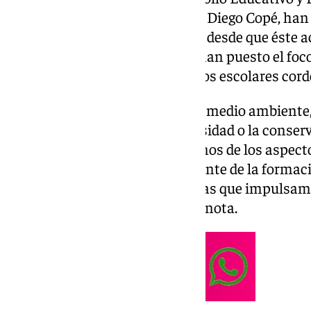
Junta de Andalucía en Córdoba, Diego Copé, han
primer encuentro institucional desde que éste a
en la que ambos responsables han puesto el foco
la educación en valores» entre los escolares cor
Así, valores como el cuidado del medio ambiente, 
la igualdad, el respeto a la diversidad o la conse
ciudad en la que viven son algunos de los aspe
destacado como «parte importante de la formaci
esencial que desde los programas que impulsam
a ello», ha indicado Ruiz en una nota.