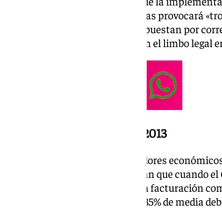
políticos en la zona— asume que la implementac
páginas redactado por burócratas provocará «tr
sobre el terreno. Sin embargo, apuestan por corr
para acabar definitivamente con el limbo legal e
El fantasma de las colas de 2013
El principal temor de los operadores económicos 
Grupo Transfronterizo recuerdan que cuando el 
controles fronterizos en 2013, la facturación co
de la Concepción desplomó un 35% de media debid
ciudadanos gibraltareños.