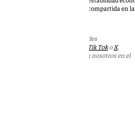
para alcanzar una prosperidad compartida en la 
Más noticias de
101TV
en las redes
sociales:
Instagram
,
Facebook
,
Tik Tok
o
X
.
Puedes ponerte en contacto con nosotros en el
correo
informativos@101tv.es
Tags:
Cádiz
Campo de Gibraltar
Gibraltar
Últimas noticias