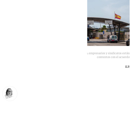
Aunque haya alguna complicación en la aplicación del acuerdo, empresarios y sindicatos están
contentos con el acuerdo
E.P.
Ana Villalta
martes, 23 junio 2026, 21:17