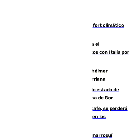
Málaga contabiliza 148 zonas de confort climático
para enfrentar las altas temperaturas
Marlaska notifica a la Unión Europea el
restablecimiento de controles fronterizos con Italia por
vía aérea y marítima
Hallan sin vida al granadino con Alzhéimer
desaparecido hace una semana en Churriana
Encuentran un cadáver en avanzado estado de
descomposición en la localidad granadina de Gor
Christantus Uche, delantero del Getafe, se perderá
toda la temporada por varias fracturas en los
ligamentos de su rodilla derecha
Expulsado de España un ciudadano marroquí