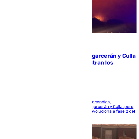
08.08.2026
Incendios de Castellón: Sierra Engarcerán y Culla
evolucionan positivamente y centran los
esfuerzos en Tírig
La UME se suma al operativo de control de los incendios,
progresando adecuadamente los de Sierra Engarcerán y Culla, pero
centrando todo el empeño en el de Culla, que evoluciona a fase 2 del
PEIF