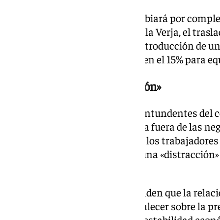
El nuevo marco normativo cambiará por complet
supondrá la supresión física de la Verja, el trasl
pasaportes al aeropuerto y la introducción de un
IVA en Gibraltar que arrancará en el 15% para equi
La soberanía, una «distracción»
Una de las valoraciones más contundentes del col
dejado la disputa de la soberanía fuera de las ne
Londres. Los representantes de los trabajadores
debate identitario actúa como una «distracción»
cotidianos de la ciudadanía.
Desde el tejido asociativo defienden que la relac
Campo de Gibraltar deben prevalecer sobre la pre
calificando el libre tránsito y la estabilidad eco