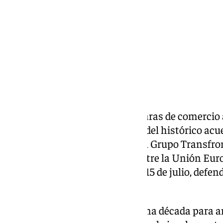
Compartir:
Empresarios, sindicatos y cámaras de comercio 
por hecho que la letra pequeña del histórico acu
complicaciones. No obstante, el Grupo Transfron
exigir que el tratado suscrito entre la Unión Eur
vigor de forma provisional este 15 de julio, defe
mejor que un
hard
Brexit».
La plataforma —nacida hace una década para am