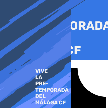
Ir
al
contenido
Tiktok