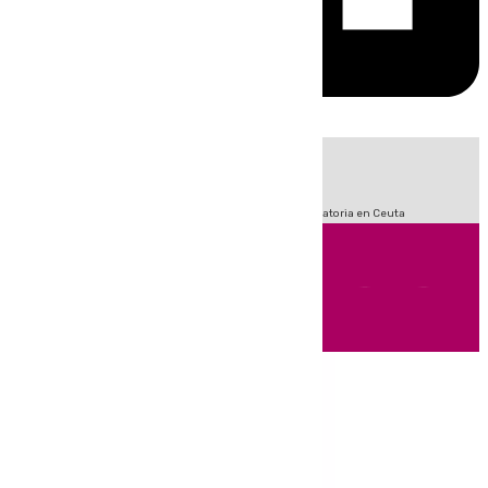
HOY
|
Sucesos
Fútbol
LaLiga
Primera División
Crisis Migratoria en Ceuta
Andalucía