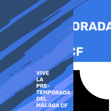
Ir
al
contenido
Tiktok