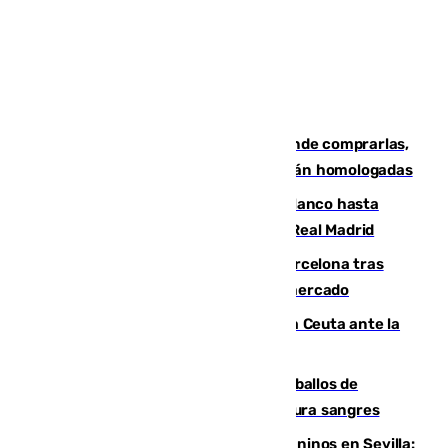
Gafas para el eclipse solar 2026: dónde comprarlas,
dónde conseguirlas y cómo saber si están homologadas
Vinícius Júnior seguirá vestido de blanco hasta
2032 tras cerrar su renovación con el Real Madrid
Rodrigo negocia su fichaje por el Barcelona tras
romper con el Madrid y revoluciona el mercado
El Rey traslada a Vivas su respaldo a Ceuta ante la
crisis migratoria
El primer ciclo de las carreras de caballos de
Sanlúcar arranca este sábado con 27 pura sangres
Continúan los cierres de parques caninos en Sevilla: