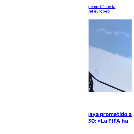
Riquelme, Deossa y Fornals firman los tantos que certifican la
superioridad bética ante un rival de máximo nivel europeo
06.08.2026
El Gobierno niega que Infantino haya prometido a
Marruecos la final del Mundial 2030: «La FIFA ha
sido tajante»