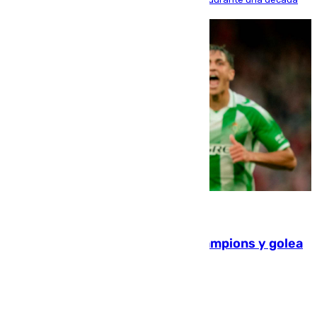
06.08.2026
El Betis supera el examen de Champions y golea
al Arsenal en Dublín (1-3)