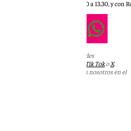
101Tv. De lunes a viernes, de 9.30 a 13.30, y con 
Más noticias de
101TV
en las redes
sociales:
Instagram
,
Facebook
,
Tik Tok
o
X
.
Puedes ponerte en contacto con nosotros en el
correo
informativos@101tv.es
Tags:
Llegó la hora
Últimas noticias