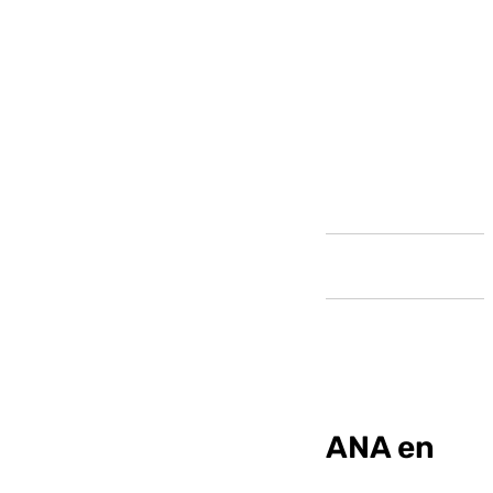
Andalucía
El día después de la DANA en
Llegó la hora