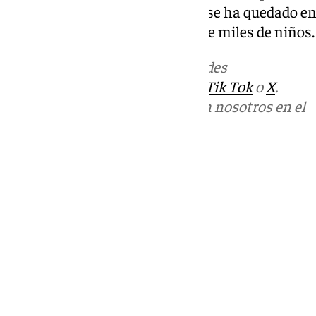
golpe de honor de Pau Gasol no se ha quedado e
fuerza en el corazón y la salud de miles de niños.
Más noticias de
101TV
en las redes
sociales:
Instagram
,
Facebook
,
Tik Tok
o
X
.
Puedes ponerte en contacto con nosotros en el
correo
informativos@101tv.es
Tags:
Cádiz
Últimas noticias