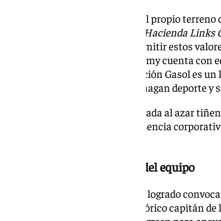
Ese compromiso se respira en el propio terreno 
Casquet
, director general de
La Hacienda Links G
ser la sede del torneo y de transmitir estos valor
«nuestra Hacienda Links Academy cuenta con eq
los 4 años. Ser base de la Fundación Gasol es un l
golf, pero lo importante es que hagan deporte y si 
Una organización que no dejó nada al azar tiñen
turquesa para redondear la presencia corporativ
Experience.
Estrellas con alma: el valor del equipo
El magnetismo de Pau Gasol ha logrado convoca
aliados incondicionales. El histórico capitán de 
Fernández
, no dudó en saltar al green para apo