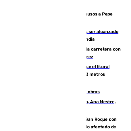
Granada despide con lágrimas y aplausos a Pepe
Habichuela
Un futbolista de 24 años muere tras ser alcanzado
por un rayo durante un partido en Tailandia
Muere un conductor tras salirse de la carretera con
su turismo en la A-480 a la altura de Jerez
Julio supera a junio en basura marina: el litoral
occidental malagueño recoge más de 33 metros
cúbicos de residuos
El Cádiz se afila ante un Granada en obras
La nueva presidenta del Parlamento, Ana Mestre,
hace parada institucional en Cádiz
Estabilizado el incendio forestal de San Roque con
19 familias aún desalojadas y un domicilio afectado de