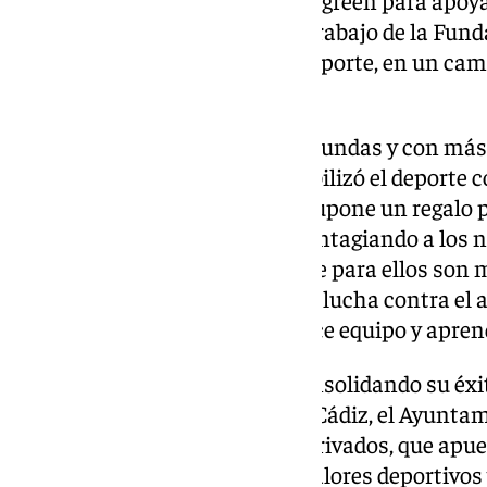
«poder acompañar a Pau en el trabajo de la Funda
los niños y niñas a través del deporte, en un ca
un placer».
Una de las reflexiones más profundas y con más g
cómico
Miguel Lago
, quien visibilizó el deporte 
infancia puntualizando que, «supone un regalo 
momento en el que estamos contagiando a los ni
adultos, y los valores del deporte para ellos so
Estoy muy comprometido en la lucha contra el ac
equipo; en las academias se hace equipo y apren
El torneo cierra sus puertas consolidando su éxit
de Andalucía, la Diputación de Cádiz, el Ayuntam
Concepción y patrocinadores privados, que apues
más pequeños a través de los valores deportivos 