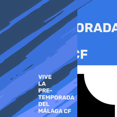
Ir
al
contenido
Tiktok