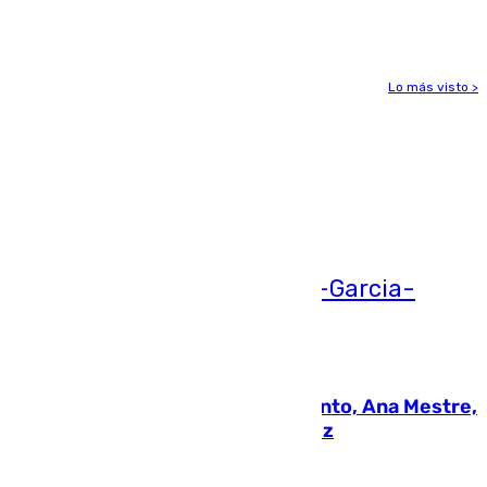
gravedad
Lo más visto >
Más noticias
Ver más >
05.08.2026
La nueva presidenta del Parlamento, Ana Mestre,
hace parada institucional en Cádiz