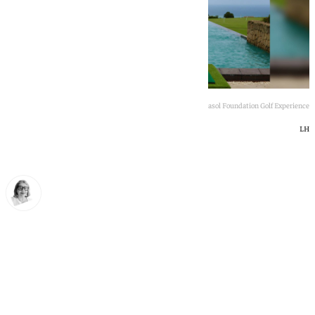
Saque de honor que inauguró la segunda edición del Gasol Foundation Golf Experience
LH
Ana Villalta
viernes, 12 junio 2026, 20:34
Compartir: