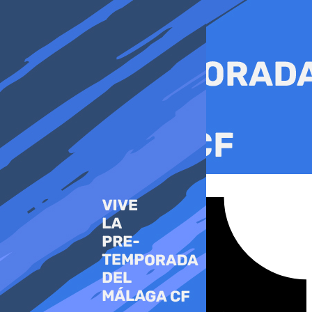
Ir
al
contenido
Tiktok