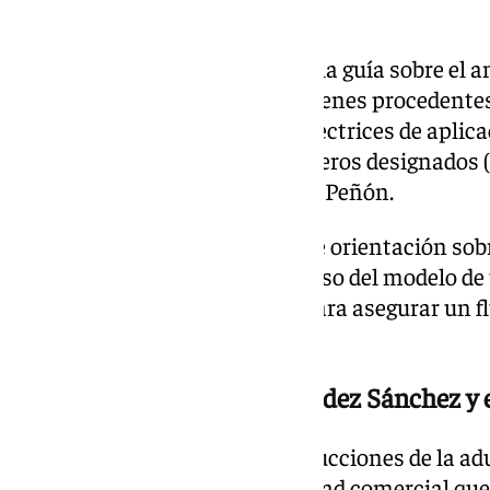
local.
El segundo bloque lo conforma la guía sobre el an
control aduanero de aquellos bienes procedentes
incluye de forma inédita las directrices de aplic
españolas en los puntos aduaneros designados (
oficial al inglés efectuada por el Peñón.
En un tercer bloque una nota de orientación sobr
los mecanismos de control, el uso del modelo de
correspondiente y las pautas para asegurar un 
evite el colapso logístico.
El papel del Profesor Fernández Sánchez y 
La letra pequeña de estas instrucciones de la a
enorme dimensión de la actividad comercial que 