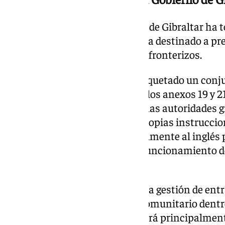
En esta nueva fase, el Ejecutivo de Gibraltar ha
programa de orientación técnica destinado a pre
ante los nuevos controles transfronterizos.
El Gobierno del Peñón ha empaquetado un conju
detallan los procedimientos de los anexos 19 y 21
de esta campaña radica en que las autoridades g
sus documentos públicos las propias instruccion
española, traduciéndolas oficialmente al inglés
conozcan de primera mano el funcionamiento d
fronterizos.
El anexo 19 del acuerdo detalla la gestión de ent
todos los productos de origen comunitario dentr
Tratado, cuya supervisión recaerá principalment