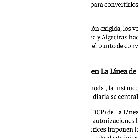
transformación técnica básica para convertirlo
blindados, exentos de IVA.
Una vez sufrida la transformación exigida, los 
través de las aduanas de La Línea y Algeciras hac
este momento sí entra en juego el punto de conv
puerto algecireño.
Control digital centralizado en La Línea de
Para supervisar este flujo intermodal, la instruc
España establece que la gestión diaria se centrali
El Puesto Aduanero Designado (DCP) de La Líne
exclusiva el control de todas las autorizaciones l
regímenes especiales. Las directrices imponen la
todos los trámites a través de la sede electrónic