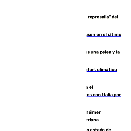
Italia responde ante las "medidas de represalia" del
Gobierno de Sánchez
El Sevilla se desinfla ante el Leverkusen en el último
ensayo (1-2)
Tensión en la prisión de Alhaurín tras una pelea y la
incautación de un punzón
Málaga contabiliza 148 zonas de confort climático
para enfrentar las altas temperaturas
Marlaska notifica a la Unión Europea el
restablecimiento de controles fronterizos con Italia por
vía aérea y marítima
Hallan sin vida al granadino con Alzhéimer
desaparecido hace una semana en Churriana
Encuentran un cadáver en avanzado estado de