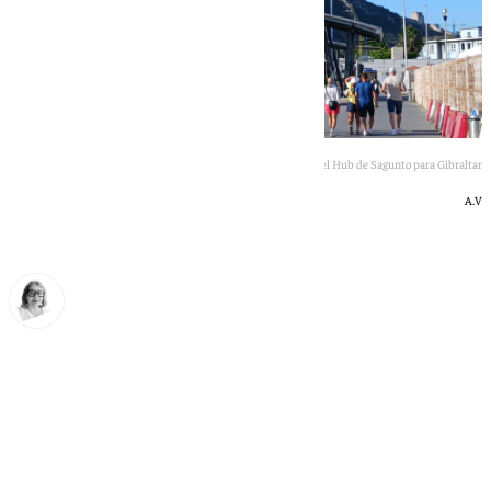
Las guías del gobierno de Gibraltar corroboran la importancia del Hub de Sagunto para Gibraltar
A.V
Ana Villalta
martes, 16 junio 2026, 20:03
Compartir: