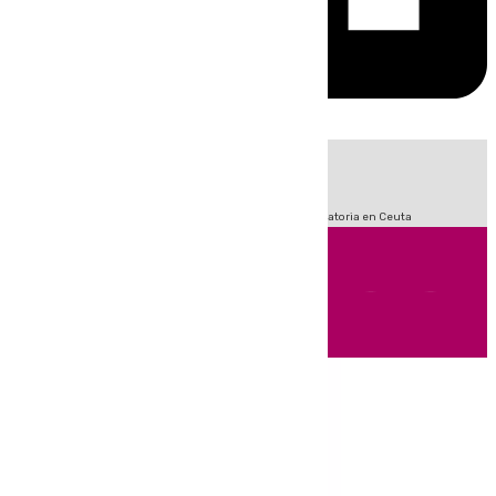
HOY
|
Sucesos
Fútbol
LaLiga
Primera División
Crisis Migratoria en Ceuta
Andalucía