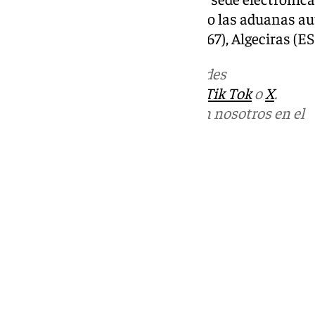
número EORI válido, y limitando las aduanas aut
los códigos de La Línea (ES001167), Algeciras (E
Más noticias de
101TV
en las redes
sociales:
Instagram
,
Facebook
,
Tik Tok
o
X
.
Puedes ponerte en contacto con nosotros en el
correo
informativos@101tv.es
Tags:
Cádiz
Campo de Gibraltar
Gibraltar
Últimas noticias