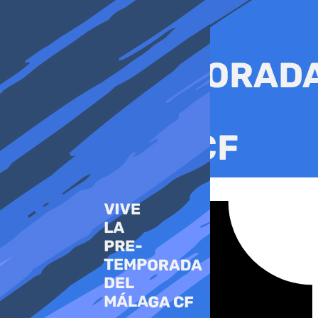
Ir
al
contenido
Tiktok