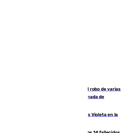
Golpe cofrade en Jaén: investigan el robo de varias
joyas de la Virgen de la Fuensanta Coronada de
Alcaudete
Con Málaga exige duplicar los Puntos Violeta en la
Feria de Málaga
La Justicia ofrece a las familias de los 14 fallecidos