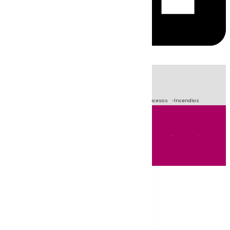
HOY
|
Fútbol
Primera División
Crisis Migratoria en Ceuta
Sucesos
Incendios
Andalucía