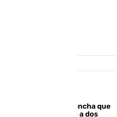
Andalucía
El piloto de la narcolancha que
presuntamente mató a dos