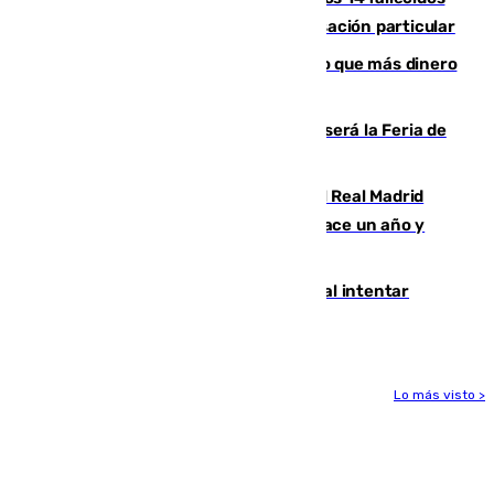
en el incendio de Los Gallardos ser acusación particular
Juanlu Sánchez, el sexto canterano que más dinero
deja en las arcas del Sevilla
Talleres, escape room y música: así será la Feria de
la Juventud Cofrade de Málaga
El fichaje más caro de la historia del Real Madrid
costaba 105 millones de euros menos hace un año y
jugaba en Leganés
Ceuta suma 82 fallecidos en el mar al intentar
cruzar la frontera española
Lo más visto >
Más noticias