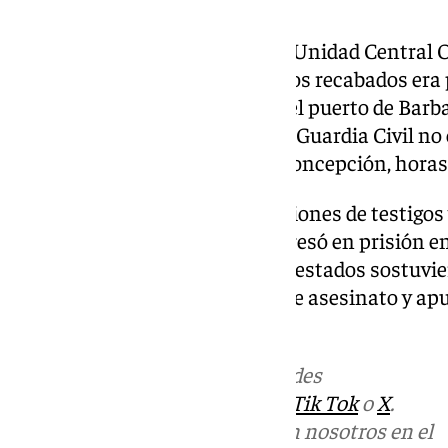
Barbate.
El informe fue elaborado por la Unidad Central 
en base a los elementos objetivos recabados era 
narcolancha que arremetió en el puerto de Barba
contra la patrullera oficial de la Guardia Civil n
10 de febrero en la Línea de la Concepción, horas
Para ello, se recabaron declaraciones de testigos 
de uno de los detenidos que ingresó en prisión e
desde otra narcolancha. Los arrestados sostuv
que no eran los autores del doble asesinato y a
nacionalidad marroquí, Karim.
Más noticias de
101TV
en las redes
sociales:
Instagram
,
Facebook
,
Tik Tok
o
X
.
Puedes ponerte en contacto con nosotros en el