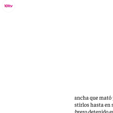
Lynx Devs
jueves, 19 septiembre 2024, 19:54
Compartir:
Karim E.B., el piloto de la narcolancha que mat
del Instituto Armado tras embestirlos hasta en s
Barbate (
Cádiz
) el pasado 9 de febrero detenido 