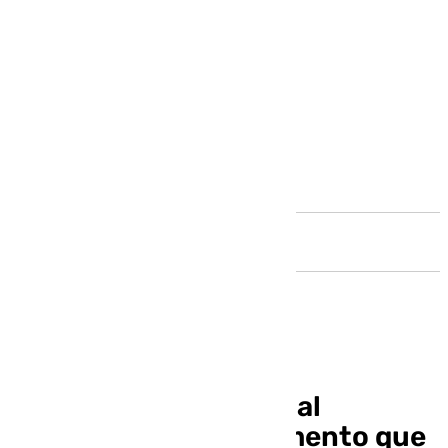
Andalucía
El PP andaluz exigirá al
Gobierno en el Parlamento que