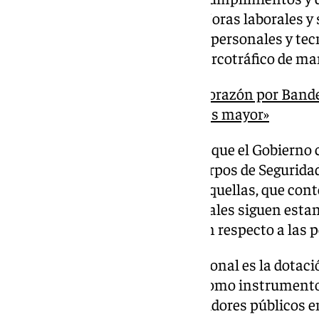
con la necesidad urgente de mejoras laborales y 
dotación de medios materiales, personales y tec
combatir la delincuencia y el narcotráfico de man
Sara Medina, de ‘Nuestro Corazón por Bander
narcotraficantes cada vez es mayor»
El PP-A reclama en la iniciativa que el Gobierno 
y acuerdo con las Fuerzas y Cuerpos de Seguridad
policial y legislativo a favor de aquellas, que co
laborales y salariales, sin las cuales siguen esta
situación de discriminación con respecto a las 
Otra demanda al Ejecutivo nacional es la dotaci
materiales y tecnológicos, así como instrument
seguridad jurídica de estos servidores públicos 