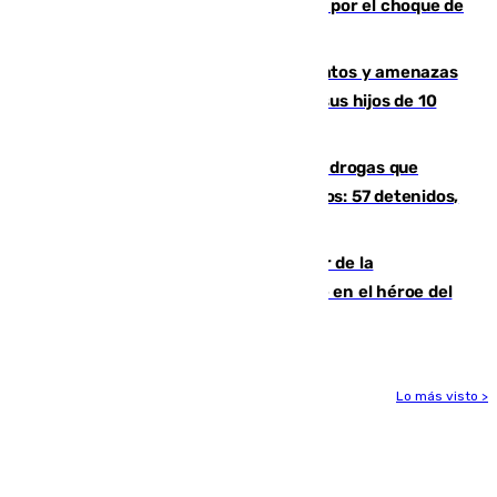
Cortado el Cercanías C-2 de Málaga por el choque de
un tren con una catenaria caída
Detenido en Estepona por malos tratos y amenazas
de muerte a su pareja en presencia de sus hijos de 10
años y 11 meses
Desarticulada una red de tráfico de drogas que
introducía la mercancía desde Marruecos: 57 detenidos,
cuatro de ellos en Andalucía
Ferrán Torres, nombrado embajador de la
Comunidad Valenciana tras convertirse en el héroe del
Mundial
Lo más visto >
Más noticias