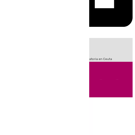
HOY
|
Fútbol
Sucesos
LaLiga
Primera División
Crisis Migratoria en Ceuta
Andalucía