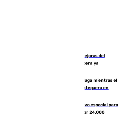
La inversión del Ayuntamiento en mejoras del
entorno del Prado de San Sebastián supera ya
1.600.000 euros
El taró tiñe de niebla la costa de Málaga mientras el
calor se concentra en el interior con Antequera en
aviso amarillo
La Guardia Civil prepara un dispositivo especial para
el eclipse del 12 de agosto compuesto por 24.000
agentes