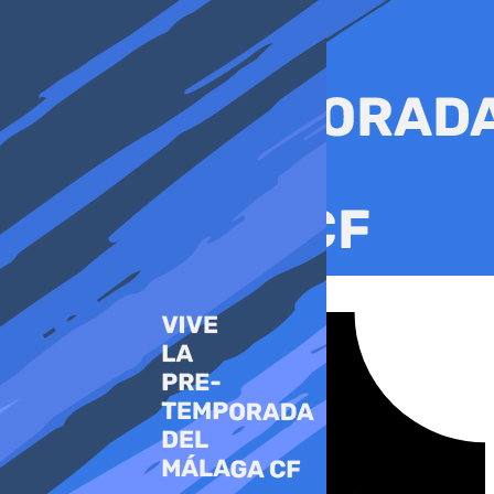
Ir
al
contenido
Tiktok