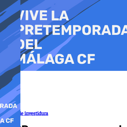
Ir
al
contenido
Debate de investidura