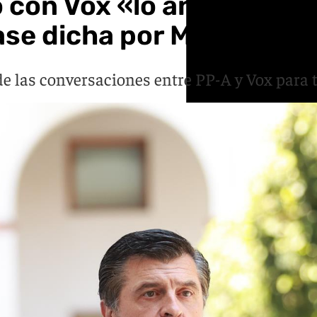
 con Vox «lo antes posib
rase dicha por Moreno»
de las conversaciones entre PP-A y Vox para t