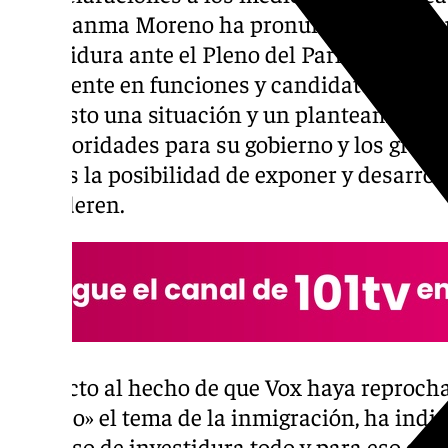
que Juanma Moreno ha pronunciado este lun
investidura ante el Pleno del Parlamento, 
presidente en funciones y candidato del PP-
expuesto una situación y un planteamiento 
las prioridades para su gobierno y los gru
martes la posibilidad de exponer y desarrol
consideren.
Respecto al hecho de que Vox haya reproch
«tocado» el tema de la inmigración, ha indi
discurso de investidura todo y para eso está