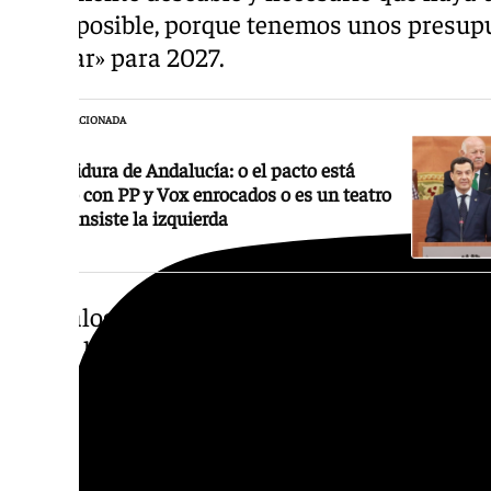
antes posible, porque tenemos unos presupu
aprobar» para 2027.
NOTICIA RELACIONADA
Investidura de Andalucía: o el pacto está
helado con PP y Vox enrocados o es un teatro
como insiste la izquierda
«El diálogo y la negociación continúa y nues
que se llegue a un acuerdo lo antes posible»
Asimismo, ha indicado que le ha llamado la 
«hooligans» y «falta de respeto» que había e
durante el discurso de Juanma Moreno. «Grit