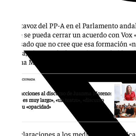
El portavoz del PP-A en el Parlamento andal
en que se pueda cerrar un acuerdo con Vox «
expresado que no cree que esa formación «n
palabra, ni una sola frase, ni una sola idea 
Juanma Moreno durante su discurso en el d
NOTICIA RELACIONADA
Las reacciones al discurso de Juanma Moreno:
«El día es muy largo», «un teatro», «discurso
vacío» u «opacidad»
En declaraciones a los medios de comunicac