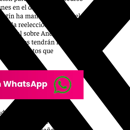
es en el debate de
Martín ha manifestado que el
A a la reelección ha
general sobre Andalucía y
pos políticos tendrán mañana
lar los asuntos que
ado a Moreno que no haya
cado que «no cabe en un
 el debate de mañana, en el