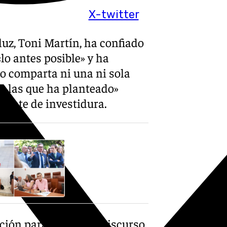
X-twitter
uz, Toni Martín, ha confiado
lo antes posible» y ha
o comparta ni una ni sola
de las que ha planteado»
ebate de investidura.
ión para valorar el discurso