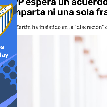
El PP espera un acuerdo
comparta ni una sola f
Toni Martín ha insistido en la "discreción" 