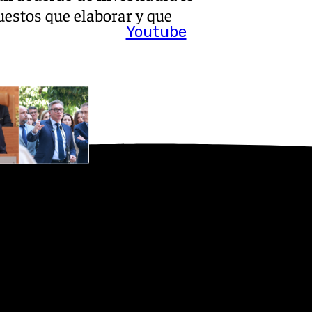
estos que elaborar y que
Youtube
tro deseo, lógicamente, es
, ha recalcado.
atención la actitud de
n la bancada socialista
os, descalificaciones y