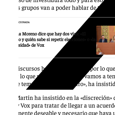
que los grupos van a poder hablar de todo lo
NOTICIA RELACIONADA
Juanma Moreno dice que hay dos vías: «El
bloqueo y quién sabe si repetir elecciones» o «la
generosidad» de Vox
«Los discursos hay que valorarlos por lo que
no por lo que no dicen. Mañana vamos a ten
de este tema y de cualquier otro», ha insisti
Toni Martín ha insistido en la «discreción»
PP-A y Vox para tratar de llegar a un acuerd
«totalmente deseable y necesario que haya 