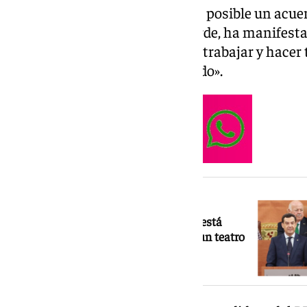
forma, preguntado por si aún es posible un acuer
producirá esta martes por la tarde, ha manifestad
nosotros estamos dispuestos a trabajar y hacer 
Andalucía tenga un buen acuerdo».
NOTICIA RELACIONADA
Investidura de Andalucía: o el pacto está
helado con PP y Vox enrocados o es un teatro
como insiste la izquierda