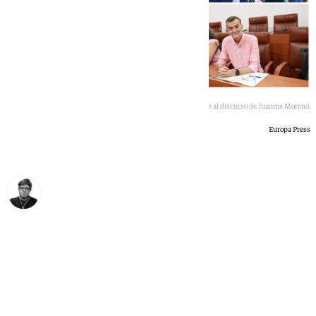
Las reacciones de los portavoces al discurso de Juanma Moreno.
Europa Press
Enrique Rodríguez
lunes, 29 junio 2026, 16:47
Compartir: