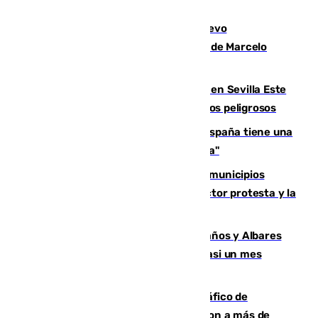
El exdelantero Diego Forlán es el nuevo
seleccionador de Uruguay tras la salida de Marcelo
Bielsa
Reabierto el parque canino cerrado en Sevilla Este
tras detectarse alimentos con elementos peligrosos
Javier Fernández: "El Gobierno de España tiene una
preocupación y una prioridad con Sevilla"
Las ferias de verano de numerosos municipios
andaluces se quedan sin cohetes: el sector protesta y la
Junta mantiene el protocolo
Los ministros Marlaska, Robles, Bolaños y Albares
comparecerán por las crisis de Ceuta casi un mes
después
Cae una de las mayores redes de tráfico de
personas y droga en España: introdujeron a más de