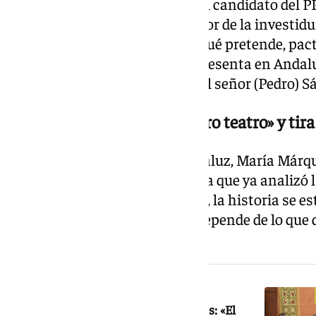
En este punto, ha reprochado al candidato del PP 
que depende de «dos votos a favor de la investidu
cuatro diputados el jueves». «¿Qué pretende, pac
la corrupción del PSOE que representa en Andalu
Montero, que es la testaferro del señor (Pedro) 
El PSOE incide en lo del «puro teatro» y tira
La vicesecretario del PSOE andaluz, María Márquez
perifrasis de «puro teatro» con la que ya analizó 
Parlamento. Según la socialista, la historia se e
Madrid» asegurando que todo depende de lo que d
Vox decidan.
NOTICIA RELACIONADA
Juanma Moreno dice que hay dos vías: «El