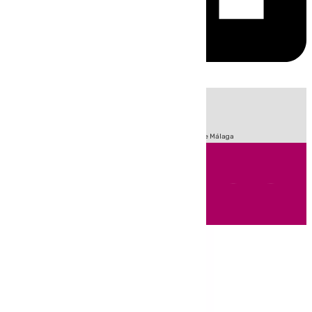
HOY
|
Fútbol
Sucesos
Primera División
Incendios
Feria de Málaga
Andalucía