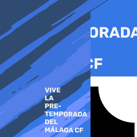
Ir
al
contenido
Tiktok