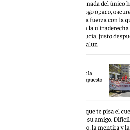
«No ha contado absolutamente nada del único h
en estos días que ha sido el diálogo opaco, oscu
hermético que tiene con la única fuerza con la q
descuelga el teléfono, que es con la ultraderech
Maíllo, el portavoz de Por Andalucía, justo despu
del líder del Partido Popular andaluz.
NOTICIA RELACIONADA
Moreno promete una ley para blindar la
sanidad andaluza: aumento del presupuesto
cada año y no reducir plantillas
«Parece como el niño de colegio que te pisa el cue
recreo, y que después te pide ser su amigo. Difíc
marco de diálogo desde el insulto, la mentira y la