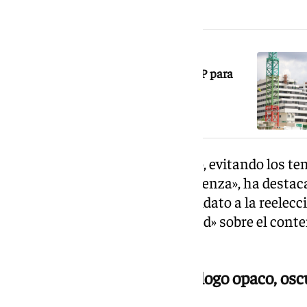
que tiene «vetados» por Vox.
NOTICIA RELACIONADA
La promesa fiscal y de vivienda del PP para
Andalucía: bajada de impuestos y la
emancipación de 13.000 jóvenes
«Hora y media de discurso vacío, evitando los te
Por tanto, nos parece una vergüenza», ha destaca
falta de transparencia del candidato a la reelec
«quite el disfraz» y «diga la verdad» sobre el co
Vox.
Por Andalucía habla de «diálogo opaco, osc