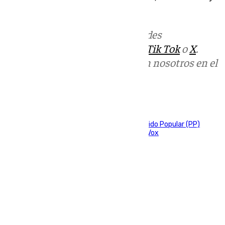
concluido.
Más noticias de
101TV
en las redes
sociales:
Instagram
,
Facebook
,
Tik Tok
o
X
.
Puedes ponerte en contacto con nosotros en el
correo
informativos@101tv.es
Tags:
Adelante Andalucía
Juanma Moreno
Partido Popular (PP)
Partido Socialista (PSOE)
Por Andalucía
Vox
Últimas noticias