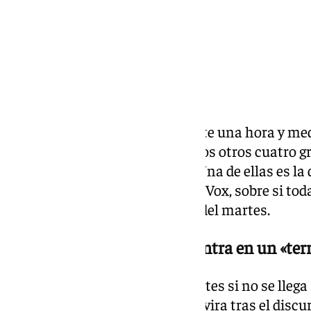
El discurso de aproximadamente una hora y m
dejado un reguero de frases de los otros cuatro 
parlamentario además del PP. Una de ellas es la 
manifestado Manuel Gavira, de Vox, sobre si tod
hablando de cara a la votación del martes.
Para Vox, Juanma Moreno entra en un «terr
«Lo que va a pasar mañana martes si no se llega 
votar que no», ha remarcado Gavira tras el disc