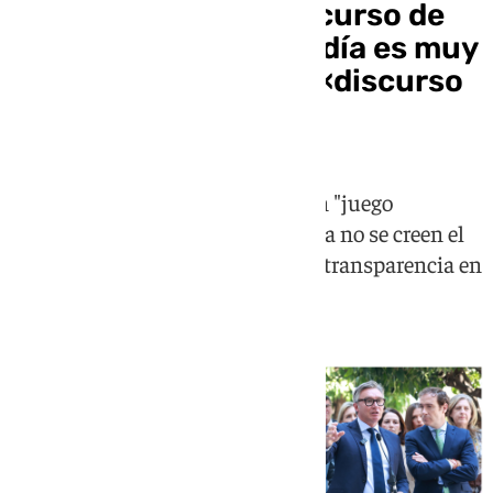
Las reacciones al discurso de
Juanma Moreno: «El día es muy
largo», «un teatro», «discurso
vacío» u «opacidad»
Vox advierte al PP que entra en un "juego
peligroso" mientras en la izquierda no se creen el
enfriamiento y hablan de falta de transparencia en
las negociaciones