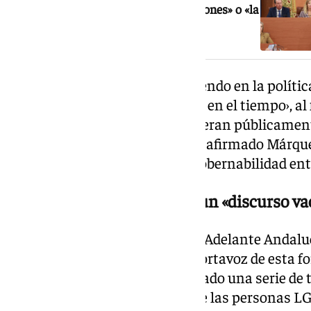
bloqueo y quién sabe si repetir elecciones» o «la
generosidad» de Vox
Para el PSOE, lo que está ocurriendo en la políti
películas como como ‹Atrapado en el tiempo›, al
Bill Murray. «Se dirán lo que quieran públicamen
agarrada debajo del escaño», ha afirmado Márqu
alcanzado aún un acuerdo de gobernabilidad entr
Adelante Andalucía critica un «discurso va
En la misma línea que el PSOE, Adelante Andaluc
desacuerdo entre PP y Vox. El portavoz de esta f
Juanma Moreno apenas ha tocado una serie de t
machista, los de los derechos de las personas L