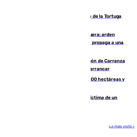
mundo del fútbol
Incendio forestal en el paraje Monte de la Tortuga
de Málaga
Incendio en un vertedero de Antequera: arden
chatarra, muebles y palets y el fuego se propaga a una
zona de monte
Las Palmas conquista el Trofeo Ramón de Carranza
y somete a un Cádiz que no termina de arrancar
El incendio de Niebla alcanza las 8.000 hectáreas y
mantiene desalojadas a 474 personas
El tenista checho Lehecka, nueva víctima de un
Rafa Jódar que está siendo imparable
Lo más visto >