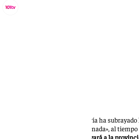
Miguel Alfonso
lunes, 16 septiembre 2024, 09:24
Compartir:
El Partido Popular (
PP
) de Almería ha subrayado 
la conexión AVE a través de Granada», al tiemp
en las obras del AVE que «
no llegará a la provinc