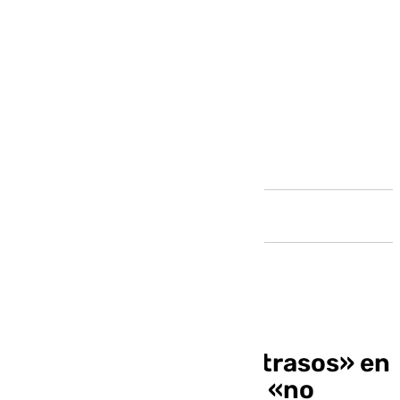
Andalucía
El PP lamenta los «retrasos» en
las obras del AVE que «no