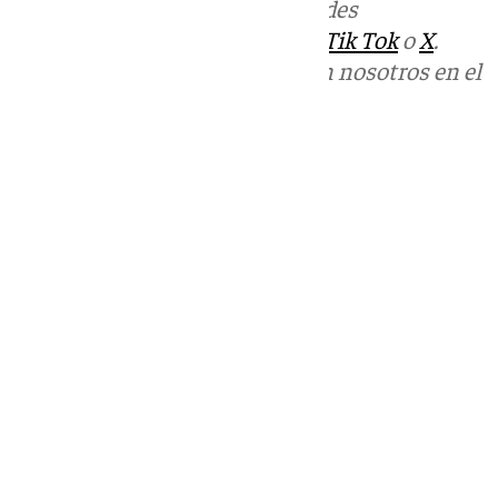
Más noticias de
101TV
en las redes
sociales:
Instagram
,
Facebook
,
Tik Tok
o
X
.
Puedes ponerte en contacto con nosotros en el
correo
informativos@101tv.es
Tags:
Últimas noticias