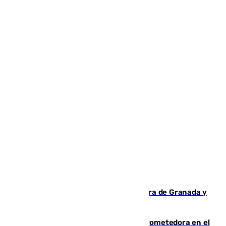
Arde un coche en el Puerto de la Mora de Granada y
provoca un incendio forestal
El año 2007, una generación muy prometedora en el