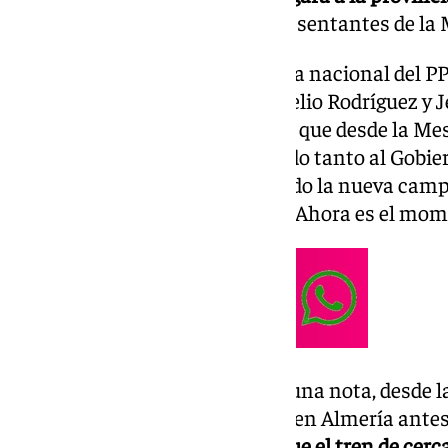
reunión de trabajo con los representantes de la M
A la cita han acudido la diputada nacional del P
Labella, los senadores Luis Rogelio Rodríguez y 
andaluz, Manuel Guzmán, en la que desde la Mes
reivindicaciones que han elevado tanto al Gobi
de Andalucía y les han anunciado la nueva camp
puesto en marcha bajo el lema ‘Ahora es el mom
Según ha comunicado el PP en una nota, desde l
AVE
«no podrá ser una realidad en Almería antes
destacado
«la importancia de que el tren de cerc