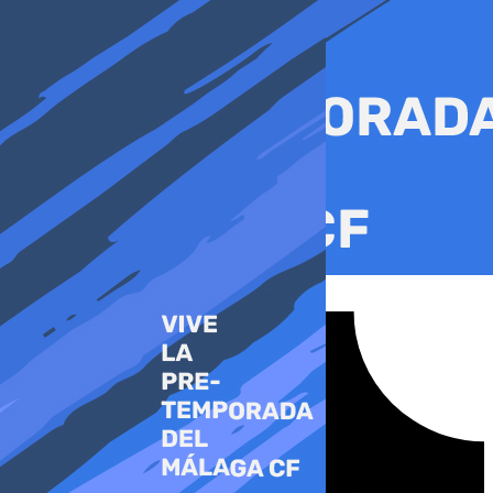
Ir
al
contenido
Tiktok