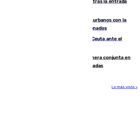
El Gobierno registra 1.342 menores tras la entrada
masiva del pasado 30 de julio
Cádiz despide seis «puntos negros» urbanos con la
orden de retirada para quioscos abandonados
La Armada suma cuatro buques en Ceuta ante el
aviso de un nuevo cruce el 15 de agosto
Guardia Civil y RFEF trabajan de manera conjunta en
el caso de las estafas de ventas de entradas
Lo más visto >
Más noticias
Ver más >