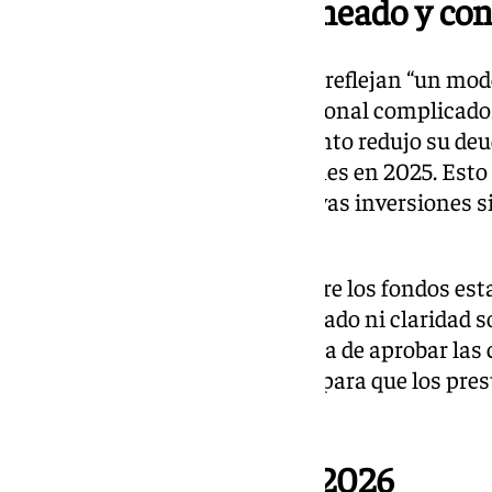
Un ayuntamiento saneado y co
Bellido destacó que las cuentas reflejan “un mod
plan claro”, en un contexto nacional complicado
financiera sólida, el Ayuntamiento redujo su deud
años, tras amortizar 37,2 millones en 2025. Esto
22 millones para financiar nuevas inversiones s
económica.
A pesar de la incertidumbre sobre los fondos est
Presupuestos Generales del Estado ni claridad so
2026, Bellido subrayó la urgencia de aprobar las
días para 2026, y trabajaremos para que los pre
enero”, afirmó.
Proyectos clave para 2026