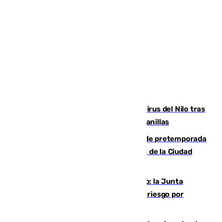
Málaga refuerza la vigilancia por el virus del Nilo tras
detectar un mosquito positivo en Campanillas
Málaga-Ceuta: cuarto compromiso de pretemporada
de los blanquiazules en busca del Trofeo de la Ciudad
Autónoma
Málaga, en alerta por el virus del Nilo: la Junta
decreta Campanillas como zona de alto riesgo por
varios casos recientes