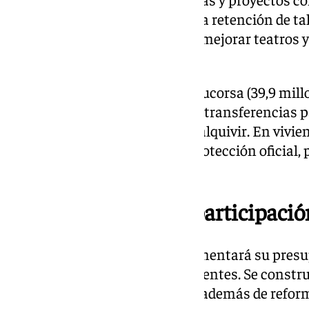
impulsando la investigación y la retención de ta
dispondrá de 6,9 millones para mejorar teatros 
referente en turismo cultural.
Empresas municipales como Aucorsa (39,9 millon
Emacsa (24 millones) recibirán transferencias 
tormentas del Balcón del Guadalquivir. En vivien
millones en 948 viviendas de protección oficial, 
30.000 hogares en dos décadas.
Compromiso con la participaci
Participación Ciudadana incrementará su presu
1,149 millones para gastos corrientes. Se constr
Noroeste y Carrera del Caballo, además de reform