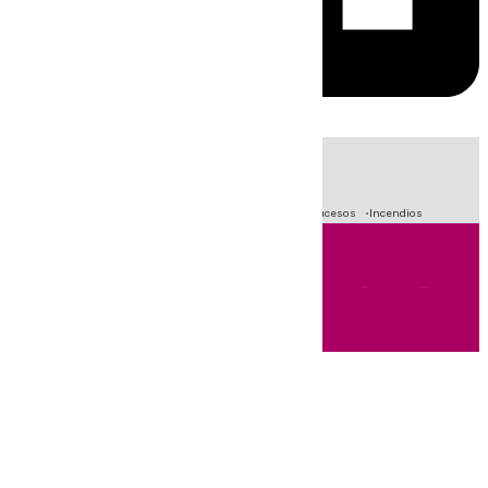
HOY
|
Fútbol
Primera División
Crisis Migratoria en Ceuta
Sucesos
Incendios
Andalucía