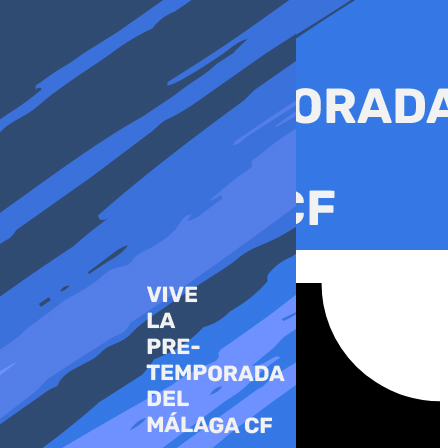
Ir
al
contenido
Tiktok