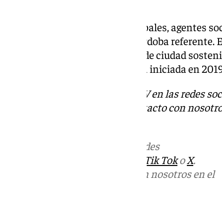
Mediterráneo.
Torrent invitó a grupos municipales, agentes soc
diálogo para consolidar una Córdoba referente. E
gobierno, refuerzan un modelo de ciudad sosteni
alineado con la Agenda Córdoba iniciada en 2019
Descubre más noticias de 101TV en las redes soc
Tok
o
X
. Puedes ponerte en contacto con nosotro
correo
informativos@101tv.es
Más noticias de
101TV
en las redes
sociales:
Instagram
,
Facebook
,
Tik Tok
o
X
.
Puedes ponerte en contacto con nosotros en el
correo
informativos@101tv.es
Tags: