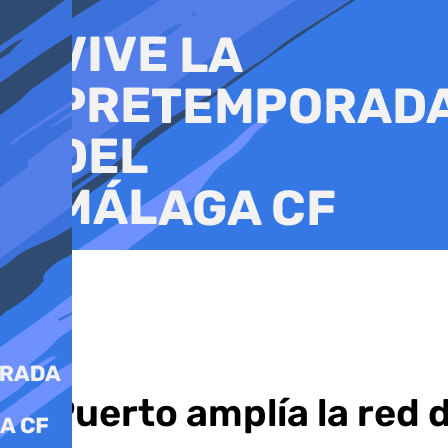
Ir
al
contenido
El Puerto amplía la red 