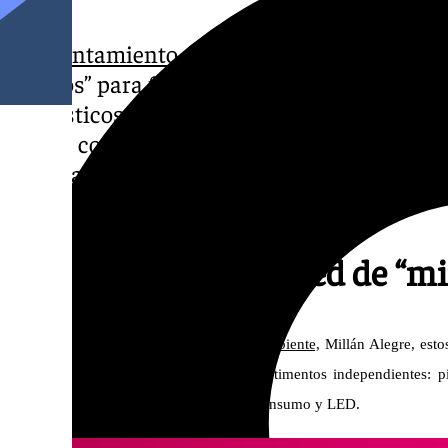
El Ayuntamiento de El Puerto
sigue amplian
limpios” para facilitar a los vecinos el reci
domésticos. En los últimos días, se han in
plazas como Isaac Peral, Tina Aguinaco y Pol
finalización de unas obras. Estos se suman 
como Las Redes o la Avenida de La Paz.
El Puerto amplía la red de “m
Según el teniente de alcalde de
Medio Ambiente,
Millán Alegre, est
hasta cinco tipos de residuos en compartimentos independientes: p
aparatos eléctricos y bombillas de bajo consumo y LED.