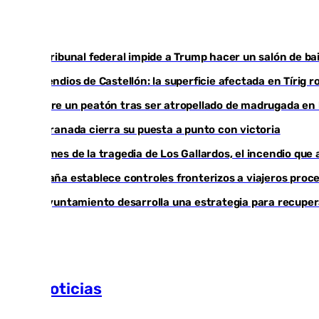
Un tribunal federal impide a Trump hacer un salón de bai
Incendios de Castellón: la superficie afectada en Tírig 
Muere un peatón tras ser atropellado de madrugada en l
El Granada cierra su puesta a punto con victoria
Un mes de la tragedia de Los Gallardos, el incendio que
España establece controles fronterizos a viajeros proce
El Ayuntamiento desarrolla una estrategia para recupera
Más noticias
Ver más >