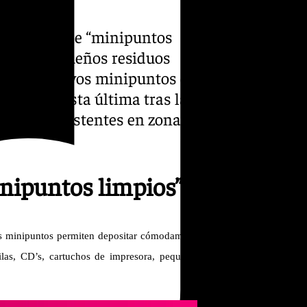
do la red de “minipuntos
claje de pequeños residuos
stalado nuevos minipuntos en
vorista, esta última tras la
a los ya existentes en zonas
inipuntos limpios”
os minipuntos permiten depositar cómodamente
ilas, CD’s, cartuchos de impresora, pequeños