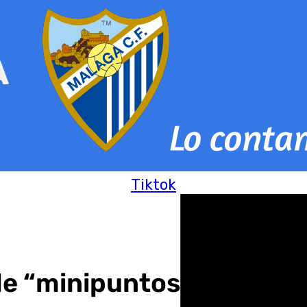
Tiktok
de “minipuntos limpios”