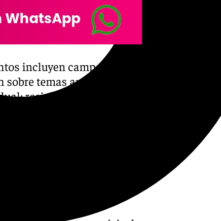
puntos incluyen campañas
ón sobre temas ambientales.
ual: reciclaje y
que el Punto Limpio en el
gue disponible todos los
omésticos. Está abierto, de
Servicio de Recogida de