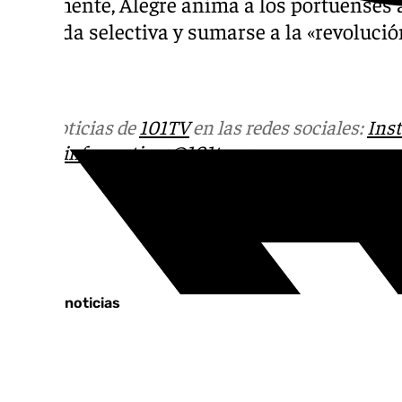
Finalmente, Alegre anima a los portuenses a
recogida selectiva y sumarse a la «revolució
Más noticias de
101TV
en las redes sociales:
Ins
correo
informativos@101tv.es
Tags:
Cádiz
Últimas noticias