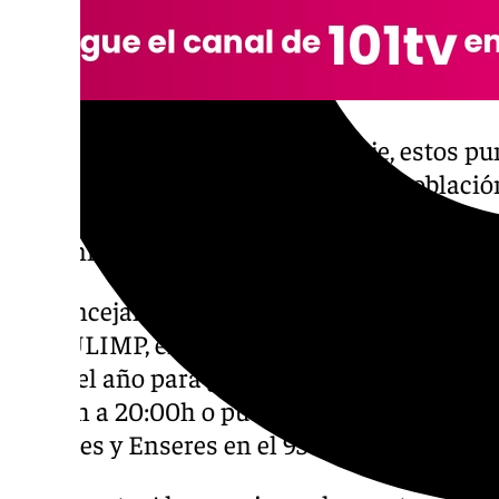
Además de su función de reciclaje, estos 
informativas para sensibilizar a la poblaci
Alegre destaca que se ofrece así un servicio d
comunicación.
La Concejalía de Medio Ambiente recuerda 
CEMULIMP, en la calle Conde de Guevara, si
días del año para gestionar otros residuos d
08:00h a 20:00h o puedes contactar con el 
Muebles y Enseres en el 956 483 106