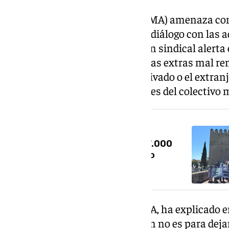
El Sindicato Médico Andaluz (SMA) amenaza con 
precariedad laboral y la falta de diálogo con la
Estatuto Marco. La organización sindical alerta
la sobrecarga de trabajo, las horas extras mal r
profesionales hacia el sector privado o el extran
mejorar las condiciones laborales del colectivo 
NOTICIA RELACIONADA
Huelga médica en Andalucía: 87.000
actos suspendidos y un impacto
económico de 12,9 millones
Rafael Ojeda, presidente del SMA, ha explicado e
101TV que la presión que reciben no es para deja