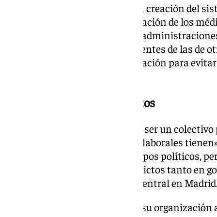
Ojeda ha recordado que desde la creación del si
décadas, la capacidad de negociación de los méd
explotación laboral: «Todas las administracion
condiciones laborales son diferentes de las de o
destacado la necesidad de regulación para evita
extras mal remuneradas.
El intento de desmontar mitos
«Hay mucho mito por la idea de ser un colectivo 
son los que peores condiciones laborales tienen
prejuicios se basan en estereotipos políticos, per
de carácter partidista, con conflictos tanto en 
como del PSOE en el Gobierno central en Madrid
El presidente ha concluido que su organización