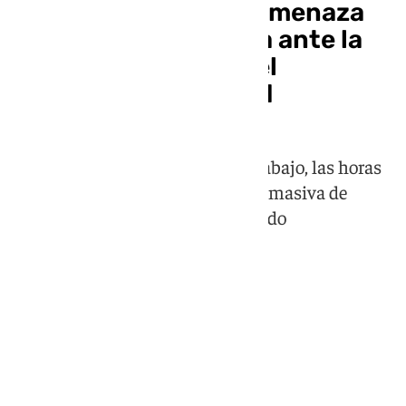
El Sindicato Médico amenaza
con huelga indefinida ante la
falta de diálogo con el
Ministerio de Sanidad
El sector sobre la sobrecarga de trabajo, las horas
extras mal remuneradas o la fuga masiva de
profesionales hacia el sector privado