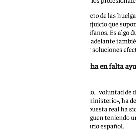
descontento generalizado entre los profesionale
El dirigente ha reconocido el efecto de las huelg
no estamos contentos por el perjuicio que supone
suspensión de consultas y quirófanos. Es algo dur
muy alto y la voluntad de seguir adelante también
visibilizar la precariedad y exigir soluciones efec
El presidente asegura que echa en falta ayu
instituciones
«No hay diálogo con el ministerio… voluntad de d
habido muy poca por parte del ministerio», ha d
declaraciones favorables, la respuesta real ha si
sensación de que los médicos siguen teniendo u
de decisiones del sistema sanitario español.