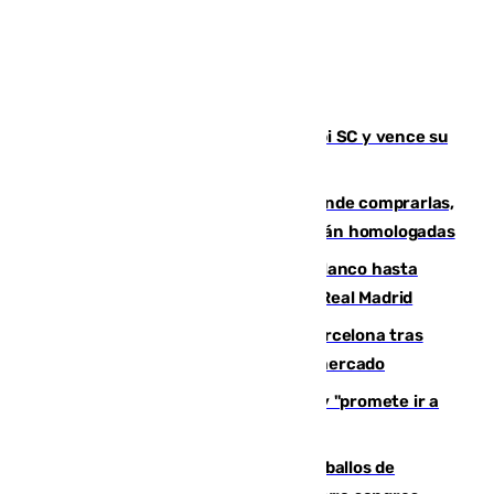
El Málaga es muy superior al Al-Arabi SC y vence su
primer encuentro de pretemporada
Gafas para el eclipse solar 2026: dónde comprarlas,
dónde conseguirlas y cómo saber si están homologadas
Vinícius Júnior seguirá vestido de blanco hasta
2032 tras cerrar su renovación con el Real Madrid
Rodrigo negocia su fichaje por el Barcelona tras
romper con el Madrid y revoluciona el mercado
El Rey traslada a Vivas su respaldo y "promete ir a
Ceuta" después de la crisis migratoria
El primer ciclo de las carreras de caballos de