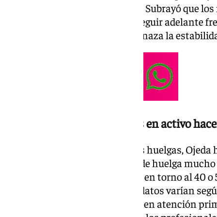
«convocar la huelga indefinida». Subrayó que lo
sino un firme compromiso de seguir adelante fre
laborales, un malestar que amenaza la estabilida
Más del 40 % de los médicos en activo hac
En cuanto al seguimiento de las huelgas, Ojeda h
difícil mantener seguimientos de huelga mucho
semanas de huelga […] estamos en torno al 40 o
seguimiento de la huelga». Los datos varían segú
en grandes centros y más bajos en atención prim