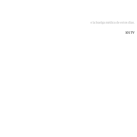
Imagen de la huelga médica de estos días.
101 TV
Lucía Garamonte
viernes, 22 mayo 2026, 16:30
Compartir: