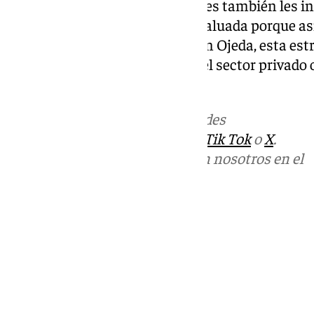
solitario: «A las administraciones también les i
una capacidad negociadora devaluada porque así 
horas extra mal pagadas». Según Ojeda, esta est
masiva de profesionales hacia el sector privado o
sistema público debilitado.
Más noticias de
101TV
en las redes
sociales:
Instagram
,
Facebook
,
Tik Tok
o
X
.
Puedes ponerte en contacto con nosotros en el
correo
informativos@101tv.es
Tags:
Sanidad
Últimas noticias