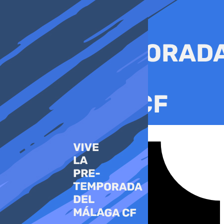
Ir
al
contenido
Tiktok