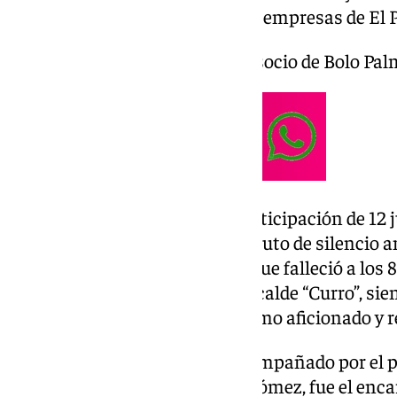
patrocinio de un gran elenco de empresas de El 
Entrega de premios del Día del socio de Bolo Pa
Un torneo, que contó con la participación de 12 
categorías, y que guardó un minuto de silencio an
homenaje a uno de sus socios que falleció a los 
unos días, Francisco Gómez Recalde “Curro”, sie
Palma pero sobre todo grandísimo aficionado y re
González Nieto, que estuvo acompañado por el pr
La Isleta, José Manuel García Gómez, fue el enca