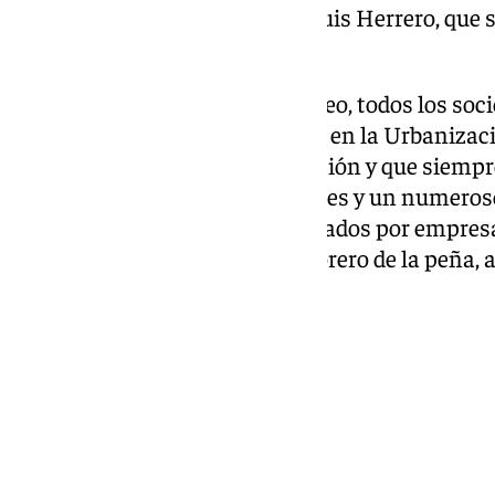
décimo tercera edición a José Luis Herrero, que 
competición.
Tras la celebración del XIII Trofeo, todos los soc
convivencia en la bolera Isleta», en la Urbaniza
cita anual que han hecho tradición y que siempre
ambientes rodeados de familiares y un numeros
faltó el sorteo de obsequios donados por empres
las que la Alejandro García, tesorero de la peña,
compromiso con este deporte.