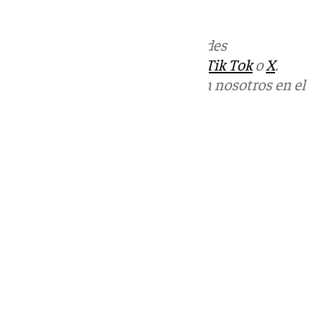
Más noticias de
101TV
en las redes
sociales:
Instagram
,
Facebook
,
Tik Tok
o
X
.
Puedes ponerte en contacto con nosotros en el
correo
informativos@101tv.es
Tags:
Cádiz
Últimas noticias