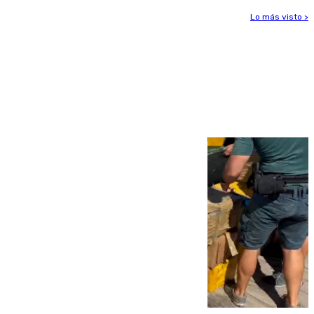
Lo más visto >
Más noticias
Ver más >