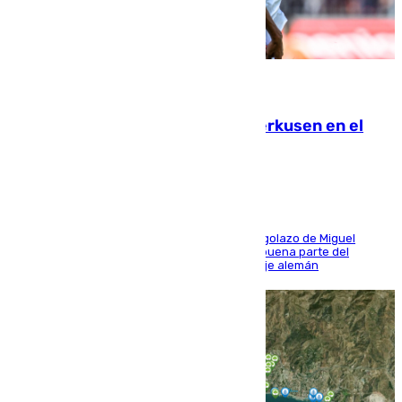
08.08.2026
El Sevilla se desinfla ante el Leverkusen en el
último ensayo (1-2)
El conjunto de Luis García se adelantó con un golazo de Miguel
Sierra y ofreció buenas sensaciones durante buena parte del
encuentro, pero acabó cediendo ante el empuje alemán