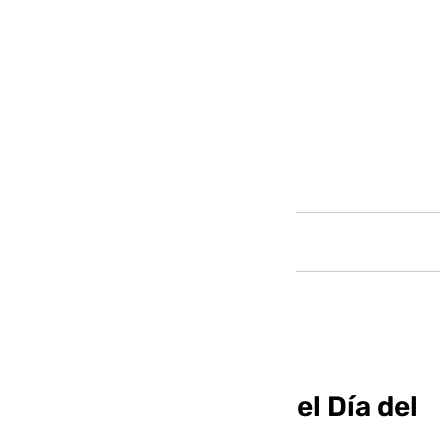
Andalucía
Entrega de premios del Día del
socio de Bolo Palma