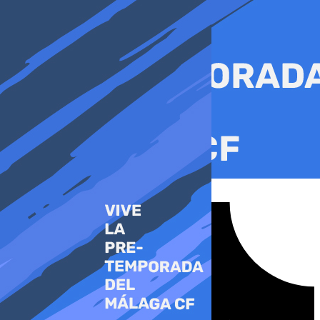
Ir
al
contenido
Tiktok