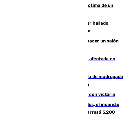
El tenista checho Lehecka, nueva víctima de un
Rafa Jódar que está siendo imparable
Muere un hombre de 58 años tras ser hallado
inconsciente en una piscina en Cómpeta
Un tribunal federal impide a Trump hacer un salón
de baile en la Casa Blanca
Incendios de Castellón: la superficie afectada en
Tírig roza las 400 hectáreas
Muere un peatón tras ser atropellado de madrugada
en la carretera A-7 a su paso por Málaga
El Granada cierra su puesta a punto con victoria
Un mes de la tragedia de Los Gallardos, el incendio
que acabó con la vida de 14 personas y arrasó 5.200
hectáreas