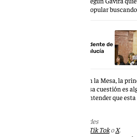
concretas. Ese punto es el que según Gavira qui
conversaciones con el Partido Popular buscando
NOTICIA RELACIONADA
Jesús Aguirre seguirá de presidente de
la Mesa del Parlamento de Andalucía
Sobre la decisión de no entrar en la Mesa, la prin
constitutiva, ha señalado que esa cuestión es al
largo de la legislatura dando a entender que est
provisional.
Más noticias de
101TV
en las redes
sociales:
Instagram
,
Facebook
,
Tik Tok
o
X
.