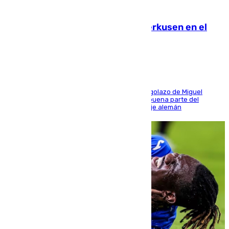
08.08.2026
El Sevilla se desinfla ante el Leverkusen en el
último ensayo (1-2)
El conjunto de Luis García se adelantó con un golazo de Miguel
Sierra y ofreció buenas sensaciones durante buena parte del
encuentro, pero acabó cediendo ante el empuje alemán