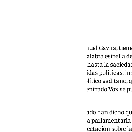
El portavoz andaluz de Vox, Manuel Gavira, tiene 
«prioridad nacional». Ahora la palabra estrella d
concepto en el que ha reiterado hasta la saciedad
Parlamento de Andalucía. «Medidas políticas, ins
andaluces», ha remachado el político gaditano, 
del Parlamento en la que no ha entrado Vox se p
momento.
«Los andaluces cuando han votado han dicho que
Gavira, para el que ahora la tarea parlamentari
y convicción». Respecto a la expectación sobre l