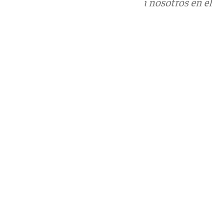
Puedes ponerte en contacto con nosotros en el
correo
informativos@101tv.es
Tags:
Junta de Andalucía
Vox
Últimas noticias