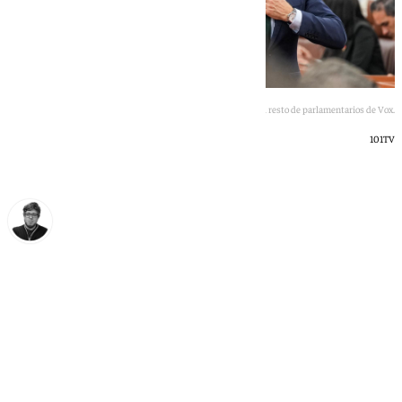
Manuel Gavira y el resto de parlamentarios de Vox.
101TV
Enrique Rodríguez
jueves, 11 junio 2026, 16:03
Compartir: