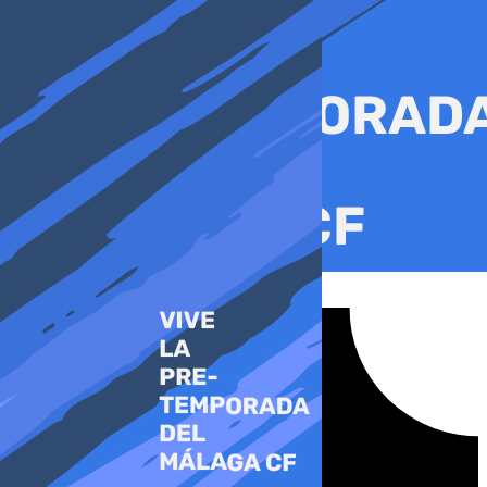
Ir
al
contenido
Tiktok