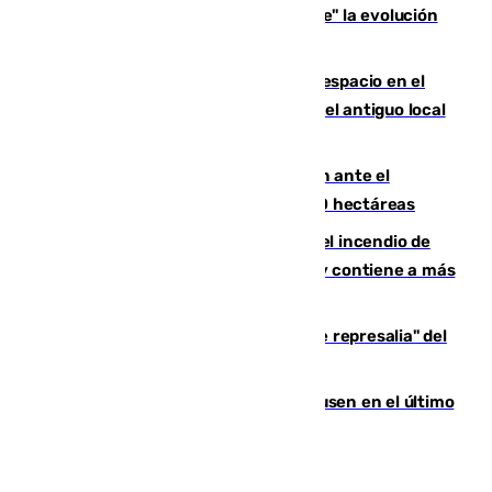
personas que siguen con "incertidumbre" la evolución
del viento
Las marcas internacionales ganan espacio en el
Centro de Málaga: la Tagliatella abre en el antiguo local
de Vox Sports Bar
Moreno pide extremar la precaución ante el
incendio de Niebla, que supera las 4.000 hectáreas
340 personas más desalojadas por el incendio de
Niebla, que mantiene a 410 evacuadas y contiene a más
de 500 efectivos trabajando
Italia responde ante las "medidas de represalia" del
Gobierno de Sánchez
El Sevilla se desinfla ante el Leverkusen en el último
ensayo (1-2)