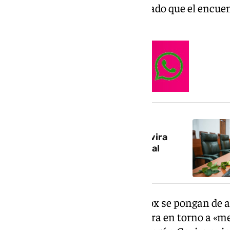
empezadas con el PP, ha destacado que el encuent
que seguirán nuevas reuniones.
NOTICIA RELACIONADA
Vox ‘pasa’ de la Mesa: los de Gavira
quieren entrar en la Junta con, al
menos, una consejería
«Ya habrá tiempo de que PP y Vox se pongan de 
asegurando que primero todo gira en torno a «me