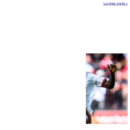
Lo más visto >
Más noticias
Ver más >