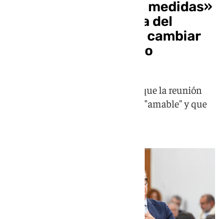
Gavira insiste en «las medidas»
y advierte que la Mesa del
Parlamento se puede cambiar
en cualquier momento
El líder andaluz de Vox incide en que la reunión
con el PP tuvo un tono "cordial" y "amable" y que
habrá nuevas conversaciones