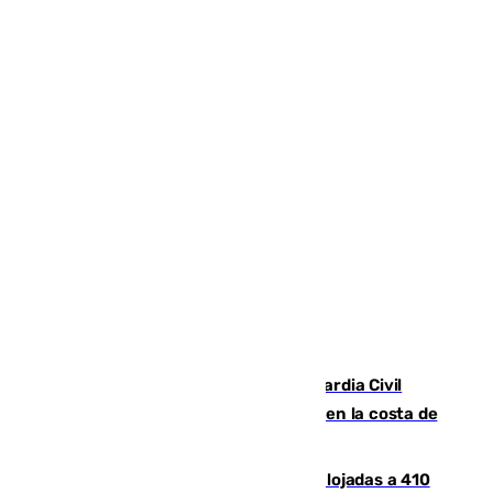
Persecución en Punta Umbría: la Guardia Civil
interviene más de 800 kilos de cocaína en la costa de
Huelva
El incendio de Niebla mantiene desalojadas a 410