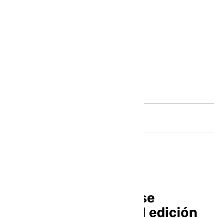
Andalucía
Hasta 20 premiados se
beneficiarán de la XIII edición