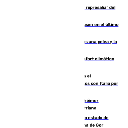
Italia responde ante las "medidas de represalia" del
Gobierno de Sánchez
El Sevilla se desinfla ante el Leverkusen en el último
ensayo (1-2)
Tensión en la prisión de Alhaurín tras una pelea y la
incautación de un punzón
Málaga contabiliza 148 zonas de confort climático
para enfrentar las altas temperaturas
Marlaska notifica a la Unión Europea el
restablecimiento de controles fronterizos con Italia por
vía aérea y marítima
Hallan sin vida al granadino con Alzhéimer
desaparecido hace una semana en Churriana
Encuentran un cadáver en avanzado estado de
descomposición en la localidad granadina de Gor