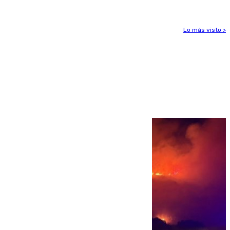
Lo más visto >
Más noticias
Ver más >