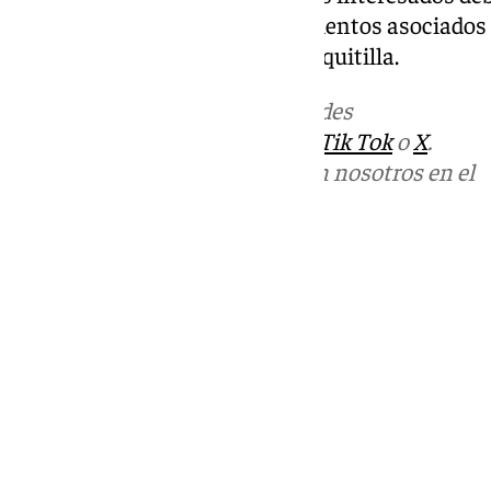
cualquiera de los 63 establecimientos asociados
como en Algarrobo Costa o Mezquitilla.
Más noticias de
101TV
en las redes
sociales:
Instagram
,
Facebook
,
Tik Tok
o
X
.
Puedes ponerte en contacto con nosotros en el
correo
informativos@101tv.es
Tags:
Últimas noticias