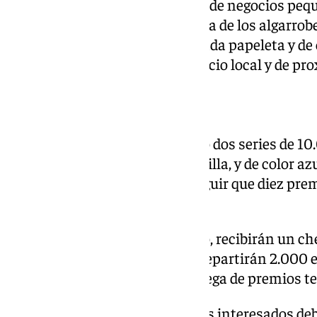
Rivas ha señalado que «se trata de negocios peq
economía local y de la vida diaria de los algarr
a participar ya que «detrás de cada papeleta y de
un vecino que apoyará al comercio local y de pr
2.000 euros de premio
En total se van a poner en juego dos series de 10.
para Algarrobo Costa y Mezquitilla, y de color a
esta medida se pretende conseguir que diez prem
diez del pueblo.
Los 20 ganadores de este sorteo, recibirán un ch
significa que el 10 de enero, se repartirán 2.000 e
asociación. Finalmente, la entrega de premios te
Para conseguir las papeletas, los interesados d