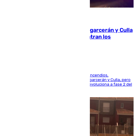
08.08.2026
Incendios de Castellón: Sierra Engarcerán y Culla
evolucionan positivamente y centran los
esfuerzos en Tírig
La UME se suma al operativo de control de los incendios,
progresando adecuadamente los de Sierra Engarcerán y Culla, pero
centrando todo el empeño en el de Culla, que evoluciona a fase 2 del
PEIF