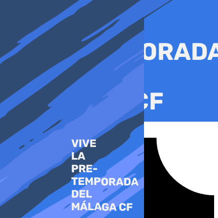
Ir
al
contenido
Tiktok