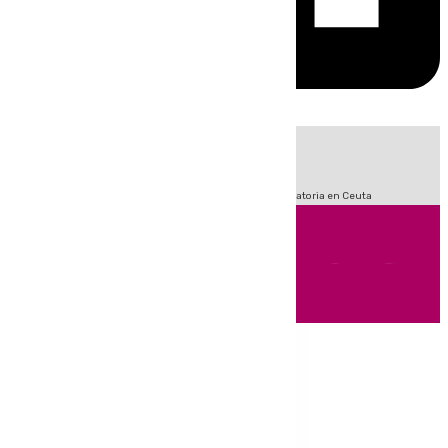
HOY
|
Sucesos
Fútbol
LaLiga
Primera División
Crisis Migratoria en Ceuta
Andalucía