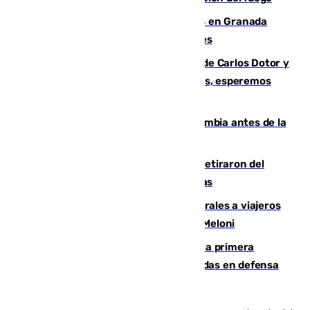
Controlado un incendio de rastrojos en Granada
junto a la autovía y al Callejón de Nogales
Juanfran Funes, sobre las lesiones de Carlos Dotor y
Fernando Calero: “Estamos preocupados, esperemos
que no sea nada”
Felipe VI refuerza los lazos con Colombia antes de la
llegada del nuevo presidente
Fernando Calero y Carlos Dotor se retiraron del
encuentro contra el Ceuta con molestias
España restablece controles temporales a viajeros
procedentes de Italia como repuesta a Meloni
El Málaga cae ante el Ceuta y suma la primera
derrota de la pretemporada dejando dudas en defensa