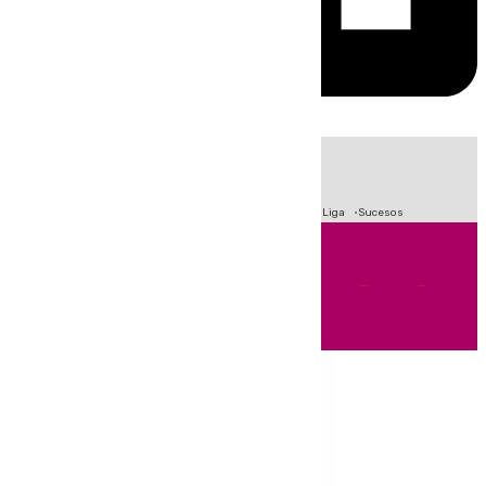
HOY
|
Fútbol
Primera División
Crisis Migratoria en Ceuta
LaLiga
Sucesos
Andalucía