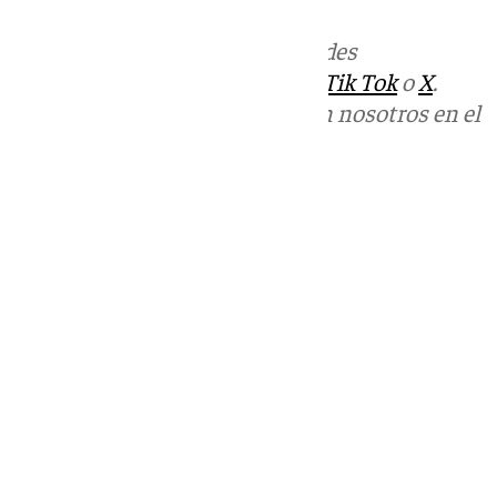
Más noticias de
101TV
en las redes
sociales:
Instagram
,
Facebook
,
Tik Tok
o
X
.
Puedes ponerte en contacto con nosotros en el
correo
informativos@101tv.es
Tags:
Últimas noticias