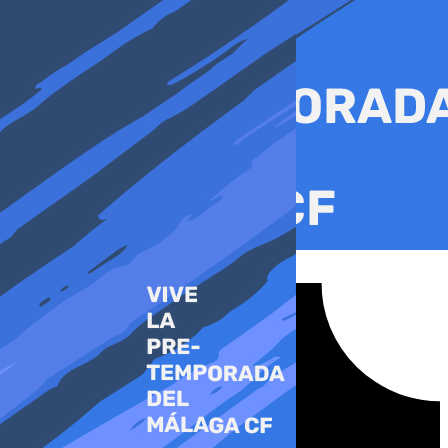
Ir
al
contenido
Tiktok