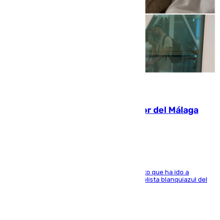
07.08.2026
Isco, la nueva mascota del jugador del Málaga
Dani Lorenzo
El centrocampista marbellí es ‘padre’ de un gato que ha ido a
recoger a Vigo y su nombre es como el exfutbolista blanquiazul del
Arroyo de la Miel