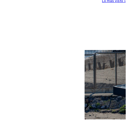
Lo más visto >
Más noticias
Ver más >