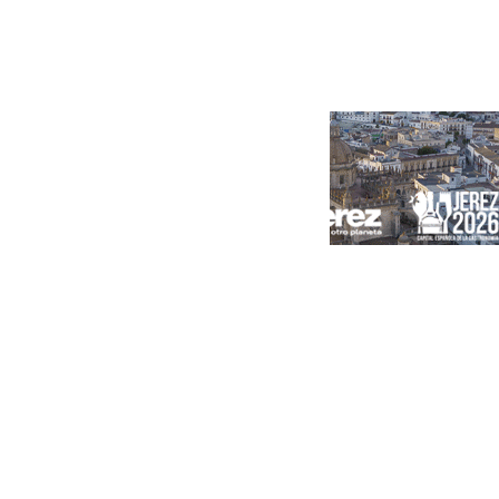
Portada
Andalucía
Sevilla
Málaga
Granada
España