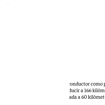
Miguel Alfonso
lunes, 16 septiembre 2024, 13:01
Compartir:
La
Guardia Civil
investiga a un conductor como p
contra la seguridad vial por conducir a 166 kiló
una vía de Serón (Almería) limitada a 60 kilómet