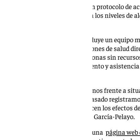
El plan municipal contempla un protocolo de ac
activará de forma gradual según los niveles de a
naranja o roja).
Como novedad, el programa incluye un equipo móv
personal ofrecerá recomendaciones de salud dir
repartirá agua helada a las personas sin recurso
recursos específicos de alojamiento y asistenc
personas sin hogar.
«Intentamos siempre anticiparnos frente a sit
problemas. En agosto del año pasado registramos
adoptar decisiones que minimicen los efectos de
destacó la alcaldesa, María José García-Pelayo.
El Ayuntamiento ha habilitado una
página web o