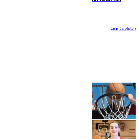
Infoca en Pinos Puente
Lo más visto >
Más noticias
Ver más >