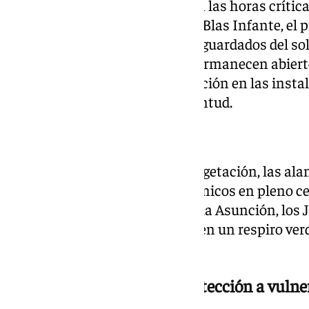
Si buscas aire acondicionado en las horas crític
centros sociales de La Granja y Blas Infante, el
Paúl. Para planes culturales resguardados del sol
Claustros de Santo Domingo permanecen abierto
también disponen de climatización en las insta
Picadueñas y Campo de la Juventud.
Microclimas al Aire Libre
Si prefieres sombra natural y vegetación, las al
funcionan como pulmones térmicos en pleno ce
monumentales del Campus de la Asunción, los Jar
Escuela del Arte Ecuestre ofrecen un respiro verd
la ciudad.
Atención a pie de calle y protección a vulne