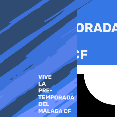
Ir
al
contenido
Tiktok