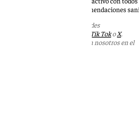
pueden consultar el mapa interactivo con todos l
horarios de apertura y las recomendaciones sanit
Más noticias de
101TV
en las redes
sociales:
Instagram
,
Facebook
,
Tik Tok
o
X
.
Puedes ponerte en contacto con nosotros en el
correo
informativos@101tv.es
Tags:
Jerez
Medio Ambiente
Últimas noticias