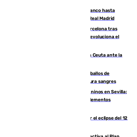
Vinícius Júnior seguirá vestido de blanco hasta
2032 tras cerrar su renovación con el Real Madrid
Rodrigo negocia su fichaje por el Barcelona tras
romper negociaciones con el Madrid y revoluciona el
mercado
El Rey traslada a Vivas su respaldo a Ceuta ante la
crisis migratoria
El primer ciclo de las carreras de caballos de
Sanlúcar arranca este sábado con 27 pura sangres
Continúan los cierres de parques caninos en Sevilla:
se detectan alimentos que contienen elementos
peligrosos
Estos son los mejores sitios para ver el eclipse del 12
de agosto en la provincia de Málaga
Otro incendio en Granada: el fuego activa al Plan