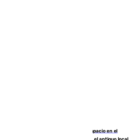
Las marca internacionales ganan espacio en el
Centro de Málaga: La Tagliatella abre en el antiguo local