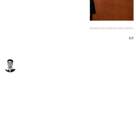
Jesús Aguirre, durante la sesión de este jueves.
E.P.
Ignacio Pérez
viernes, 12 junio 2026, 10:51
Compartir: