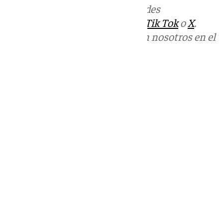
Más noticias de
101TV
en las redes
sociales:
Instagram
,
Facebook
,
Tik Tok
o
X
.
Puedes ponerte en contacto con nosotros en el
correo
informativos@101tv.es
Tags:
Junta de Andalucía
Últimas noticias