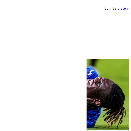
Lo más visto >
Más noticias
Ver más >