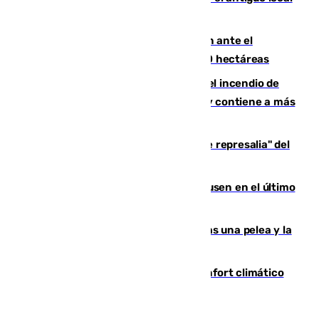
de Vox Sports Bar
Moreno pide extremar la precaución ante el
incendio de Niebla, que supera las 4.000 hectáreas
340 personas más desalojadas por el incendio de
Niebla, que mantiene a 410 evacuadas y contiene a más
de 500 efectivos trabajando
Italia responde ante las "medidas de represalia" del
Gobierno de Sánchez
El Sevilla se desinfla ante el Leverkusen en el último
ensayo (1-2)
Tensión en la prisión de Alhaurín tras una pelea y la
incautación de un punzón
Málaga contabiliza 148 zonas de confort climático
para enfrentar las altas temperaturas