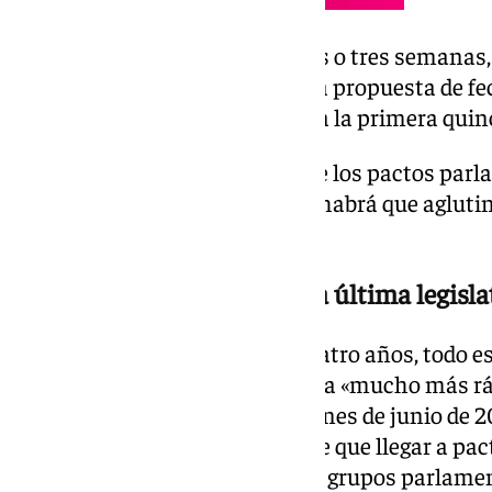
Y una vez que hayan pasado dos o tres semanas,
según ha precisado, se hará una propuesta de fe
investidura, que sería en torno a la primera quin
«Pero todo esto va a depender de los pactos parl
decir, son diferentes flecos que habrá que aglutin
pasos», ha indicado.
Un proceso diferente al de la última legisl
Ha recordado que hace hace cuatro años, todo es
investidura se hizo de una forma «mucho más ráp
mayoría absoluta en las elecciones de junio de 2
forma más lenta, ya que se tiene que llegar a pac
gobernabilidad entre diferentes grupos parlamen