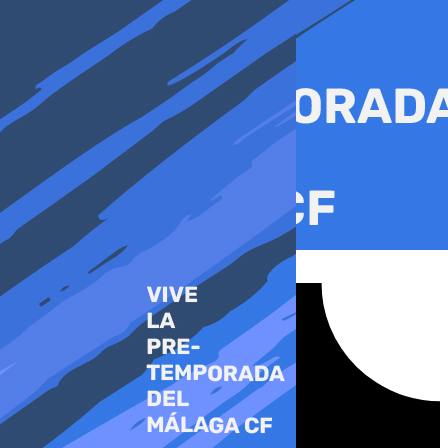
Ir
al
contenido
Tiktok