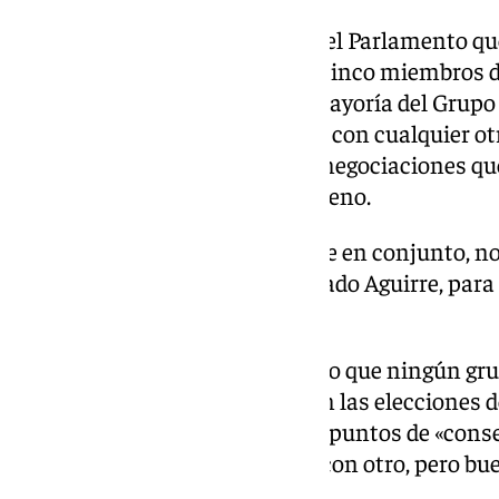
Sobre el hecho de que la Mesa del Parlamento que
constitución haya quedado en cinco miembros d
manifestado que, sin duda, la mayoría del Grupo
«perfectamente puede negociar con cualquier otr
miembros», en referencia a las negociaciones qu
a la investidura de Juanma Moreno.
«Es una negociación que se hace en conjunto, n
único como la Mesa», ha precisado Aguirre, para
la «baraja negociadora».
Sin duda, según Aguirre, el hecho que ningún g
obtenido la mayoría absoluta en las elecciones d
ser «más dialogantes» y llegar a puntos de «cons
un grupo parlamentario, otras con otro, pero buen