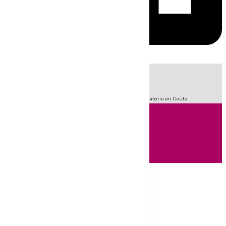
HOY
|
Sucesos
Fútbol
LaLiga
Primera División
Crisis Migratoria en Ceuta
Andalucía