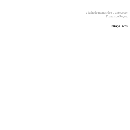
Juan Latorre recibe el bastón de mando de la Diputación de Jaén de manos de su antecesor
Francisco Reyes.
Europa Press
101 TV
martes, 9 junio 2026, 17:09
Compartir: