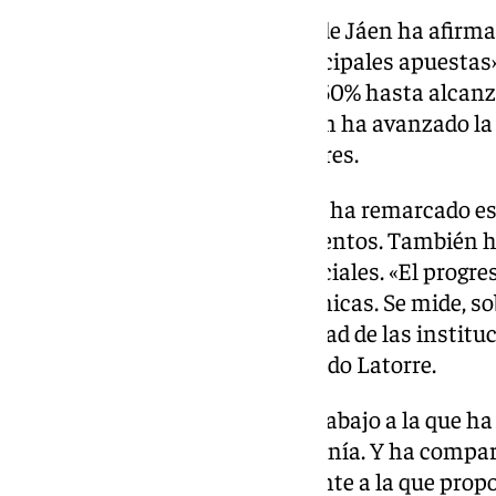
El presidente de la Diputación de Jáen ha afirm
a seguir siendo una de las «principales apuestas
el presupuesto de esta área un 50% hasta alcanza
esta línea, Juan Latorre también ha avanzado la 
captación de empresas en Linares.
La segunda línea de trabajo que ha remarcado es
colaboración con los ayuntamientos. También h
Diputación con las políticas sociales. «El progre
mide solo por sus cifras económicas. Se mide, sob
de las personas y por la capacidad de las institu
más lo necesita», ha puntualizado Latorre.
Por último, la tercera línea de trabajo a la que h
la comunicación con la ciudadanía. Y ha compar
sobre la polarización actual frente a la que prop