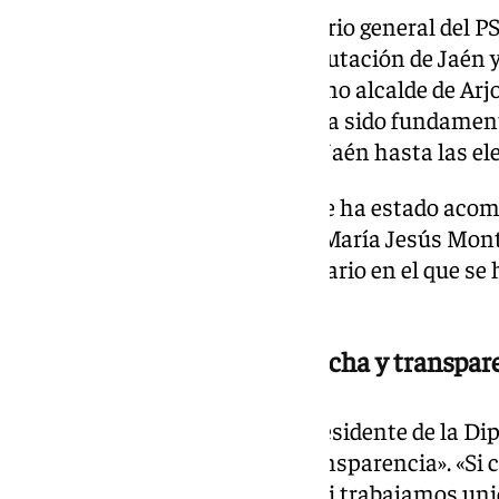
Latorre, que también es secretario general del PS
su antecesor, al frente de la Diputación de Jaén 
jienense. Además, continúa como alcalde de Arj
2014. Su visión municipalista ha sido fundamen
presidente de la Diputación de Jaén hasta las e
En su toma de posesión, Latorre ha estado aco
la líder del PSOE en Andalucía, María Jesús Mon
presente en el pleno extraordinario en el que se
Latorre.
Latorre ofrece «trabajo, escucha y transpar
En su primer discurso como presidente de la Dip
ofrecido «trabajo, escucha y transparencia». «Si 
apostamos por nuestra gente, si trabajamos uni