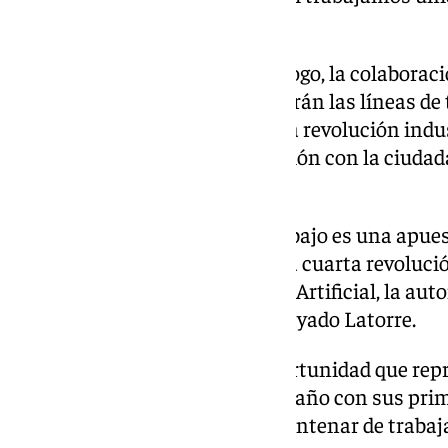
para Jaén», ha señalado.
«La cercanía, la escucha, el diálogo, la colaborac
los intereses de la provincia» serán las líneas de
indicado también que «la cuarta revolución indus
ayuntamientos y la comunicación con la ciudada
del mandato».
«La primera de las líneas de trabajo es una apue
oportunidades que nos ofrece la cuarta revolució
que nos brindan la Inteligencia Artificial, la aut
Internet de las Cosas», ha subrayado Latorre.
También se ha referido a la oportunidad que repr
en funcionamiento a finales de año con sus prime
plantilla inicial de más de un centenar de trabaj