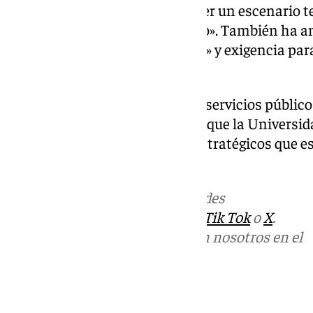
«Las instituciones no pueden ser un escenario te
La política no es un espectáculo». También ha a
con todas las administraciones» y exigencia par
intereses de Jaén».
«Seguiremos defendiendo unos servicios públicos
educación, diciendo alto y claro que la Universid
seguir impulsando proyectos estratégicos que 
provincia», ha dicho Latorre.
Más noticias de
101TV
en las redes
sociales:
Instagram
,
Facebook
,
Tik Tok
o
X
.
Puedes ponerte en contacto con nosotros en el
correo
informativos@101tv.es
Tags: