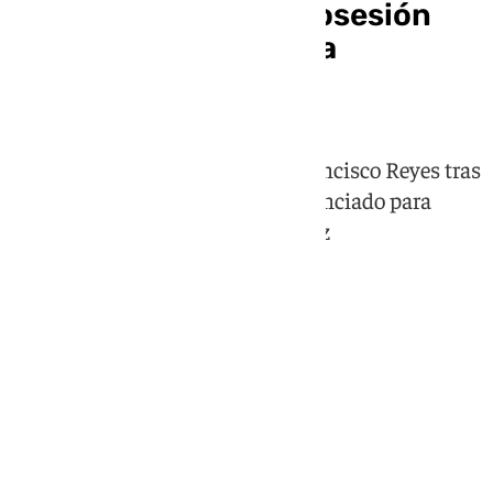
Juan Latorre toma posesión
como presidente de la
Diputación de Jaén
El socialista toma el relevo de Francisco Reyes tras
15 años en el cargo, quien ha renunciado para
marcharse al Parlamento Andaluz