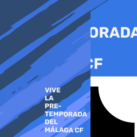
Ir
al
contenido
Tiktok