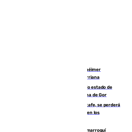
Hallan sin vida al granadino con Alzhéimer
desaparecido hace una semana en Churriana
Encuentran un cadáver en avanzado estado de
descomposición en la localidad granadina de Gor
Christantus Uche, delantero del Getafe, se perderá
toda la temporada por varias fracturas en los
ligamentos de su rodilla derecha
Expulsado de España un ciudadano marroquí