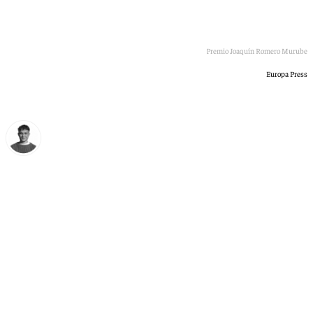
Juanma Moreno, durante el acto de entrega del XXVI Premio Joaquín Romero Murube
Europa Press
Jorge Aragón
viernes, 19 junio 2026, 00:25
Compartir: