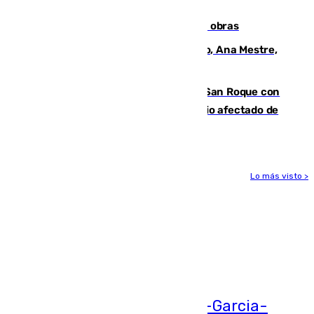
cúbicos de residuos
El Cádiz se afila ante un Granada en obras
La nueva presidenta del Parlamento, Ana Mestre,
hace parada institucional en Cádiz
Estabilizado el incendio forestal de San Roque con
19 familias aún desalojadas y un domicilio afectado de
gravedad
Lo más visto >
Más noticias
Ver más >