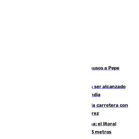
Granada despide con lágrimas y aplausos a Pepe
Habichuela
Un futbolista de 24 años muere tras ser alcanzado
por un rayo durante un partido en Tailandia
Muere un conductor tras salirse de la carretera con
su turismo en la A-480 a la altura de Jerez
Julio supera a junio en basura marina: el litoral
occidental malagueño recoge más de 33 metros