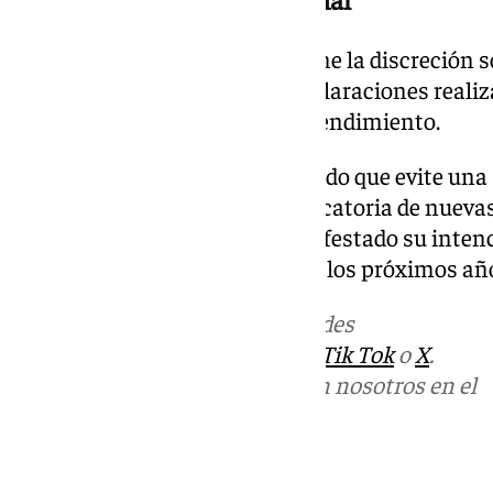
Desde ambas partes se mantiene la discreción so
conversaciones, aunque las declaraciones realiz
apuntan a una voluntad de entendimiento.
El objetivo es alcanzar un acuerdo que evite una
institucional y la posible convocatoria de nueva
tanto el PP como Vox han manifestado su intenci
gobernabilidad de Andalucía en los próximos añ
Más noticias de
101TV
en las redes
sociales:
Instagram
,
Facebook
,
Tik Tok
o
X
.
Puedes ponerte en contacto con nosotros en el
correo
informativos@101tv.es
Tags: