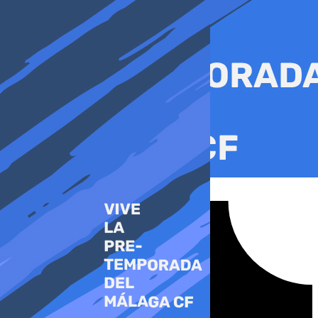
Ir
al
contenido
Tiktok