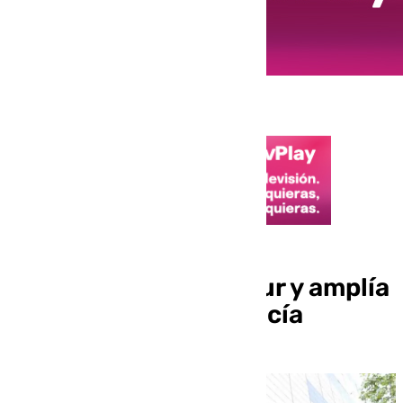
Kutxabank acelera la
integración de Cajasur y amplía
su servicio en Andalucía