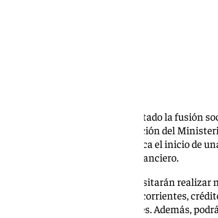
Compartir:
El Grupo
Kutxabank
ha completado la fusión soc
Cajasur, tras recibir la autorización del Minist
Empresa. Esta integración marca el inicio de un
diversificación para el grupo financiero.
Los clientes de
Cajasur
no necesitarán realizar 
contratos, incluyendo cuentas corrientes, crédit
pensiones, continuarán vigentes. Además, podrán