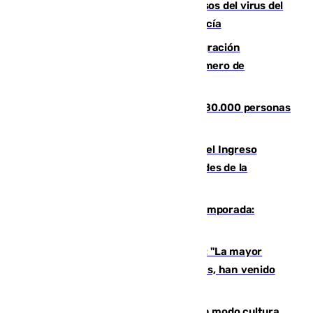
La Junta confirma cinco nuevos casos del virus del
Nilo y suma ya un total de 26 en Andalucía
Italia y Dinamarca critican la "inmigración
descontrolada" y piden aumentar el número de
deportaciones
Nuevos datos de la crisis en Ceuta: 80.000 personas
se colaron durante la entrada masiva
Cádiz aumenta un 15% en el cobro del Ingreso
Mínimo Vital junto a otras particularidades de la
provincia
La 'delicatessen' de Isco en la pretemporada:
pisadita y cañito ante el Bournemouth
Un testimonio del colapso en Ceuta: "La mayor
parte de los que han venido son víctimas, han venido
engañados"
Torrenueva Costa pone el verano en modo cultura