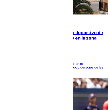
09.08.2026
Un incendio en un local del puerto deportivo de
Fuengirola genera una gran susto en la zona
El fuego se originó alrededor de las 20.45 horas en el
establecimiento El Cateto y quedó extinguido poco después de las
21.10 horas