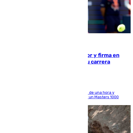
09.08.2026
Daniel Mérida derriba a Griekspoor y firma en
Montreal el mejor resultado de su carrera
El madrileño arrolla al neerlandés en poco más de una hora y
alcanza por primera vez los cuartos de final de un Masters 1000