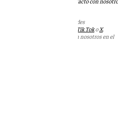
Tok
o
X
. Puedes ponerte en contacto con nosotro
informativos@101tv.es
Más noticias de
101TV
en las redes
sociales:
Instagram
,
Facebook
,
Tik Tok
o
X
.
Puedes ponerte en contacto con nosotros en el
correo
informativos@101tv.es
Tags:
Últimas noticias