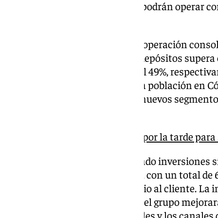
clientes de otras comunidades podrán operar co
de Andalucía.
El grupo ha destacado que esta operación consol
donde su cuota de mercado en depósitos supera 
pensiones representa el 36% y el 49%, respectiv
da cobertura a más del 98% de la población en 
capilaridad, adaptándose a los nuevos segmentos 
de los clientes.
Cajasur abrirá 147 oficinas por la tarde para
Kutxabank también ha anunciado inversiones si
estratégico Benetan 2025-2027, con un total de 
orientados al negocio y el servicio al cliente. La 
plataforma tecnológica global del grupo mejorará
reforzará los gestores comerciales y los canales 