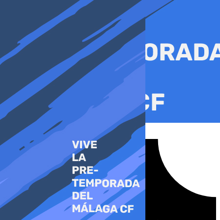
Ir
al
contenido
Tiktok