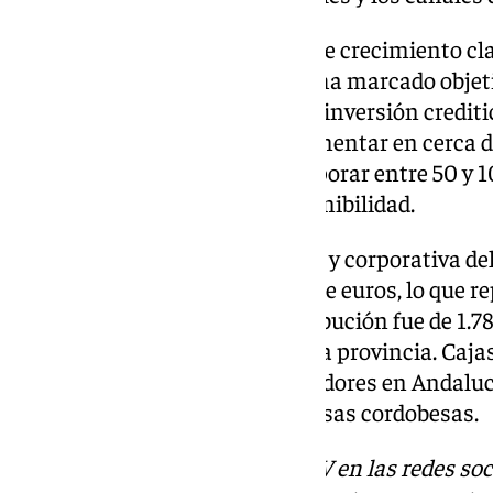
Andalucía es una de las zonas de crecimiento cl
período 2025-2027, el grupo se ha marcado obje
los 11.000 millones de euros de inversión creditic
empresas e instituciones, y aumentar en cerca d
clientes. Además, planea incorporar entre 50 y 
impulsar su estrategia de sostenibilidad.
En 2024, la actividad financiera y corporativa 
contribuyó con 4.556 millones de euros, lo que re
En el caso de Córdoba, la contribución fue de 1.7
impacto del 10.6% en el PIB de la provincia. Caja
a pagos a cerca de 4.000 proveedores en Andalucí
euros correspondieron a empresas cordobesas.
Descubre más noticias de 101TV en las redes soc