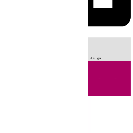
HOY
|
Sucesos
Incendios
Fútbol
Crisis Migratoria en Ceuta
LaLiga
Andalucía