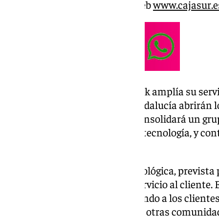
digitales habituales, como la web
www.cajasur.e
Con esta integración, Kutxabank amplía su servici
ahora, 147 de sus oficinas en Andalucía abrirán lo
grupo financiero, esta fusión consolidará un gr
invertir en clientes, personas y tecnología, y con
entornos en los que opera.
La integración operativa y tecnológica, prevista
2026, mejorará la calidad del servicio al cliente. 
total dentro del grupo, permitiendo a los cliente
cualquier sucursal del banco en otras comunid