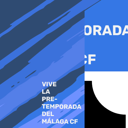
Ir
al
contenido
Tiktok