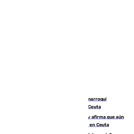
Expulsado de España un ciudadano marroquí
condenado por allanar una vivienda en Ceuta
Vivas niega la versión del Gobierno y afirma que aún
quedan entre 8.000 y 11.000 migrantes en Ceuta