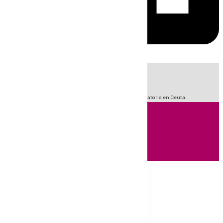
HOY
|
Fútbol
Sucesos
LaLiga
Primera División
Crisis Migratoria en Ceuta
Andalucía