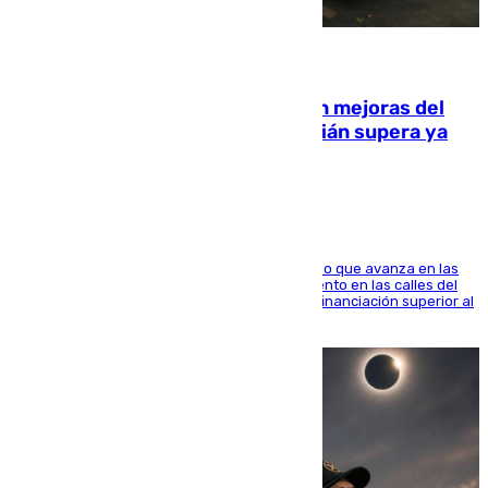
08.08.2026
La inversión del Ayuntamiento en mejoras del
entorno del Prado de San Sebastián supera ya
1.600.000 euros
El consistorio, a través de Emasesa, ha indicado que avanza en las
obras de renovación de las redes de saneamiento en las calles del
entorno del Prado, contando la zona con una financiación superior al
millón y medio de euros