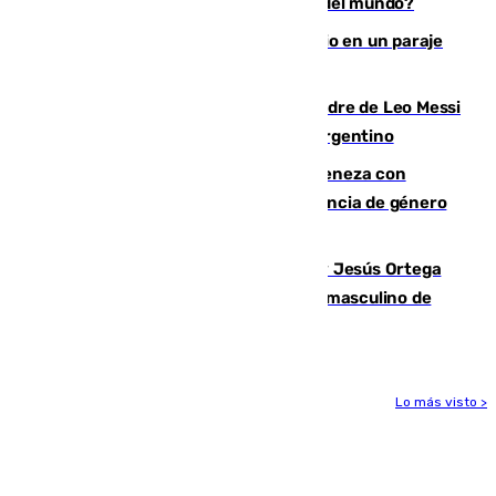
¿Es Tadej Pogacar el mejor ciclista del mundo?
Los Bomberos combaten un incendio en un paraje
de Granada
Muere a los 68 años Jorge Messi, padre de Leo Messi
y pieza fundamental en la carrera del argentino
Retiene a su mujer en su casa y ameneza con
quemar la vivienda: nuevo caso de violencia de género
en Málaga
Dos sevillanos de oro: Manuel Cruz y Jesús Ortega
ganan el campeonato del mundo sub19 masculino de
remo
Lo más visto >
Más noticias