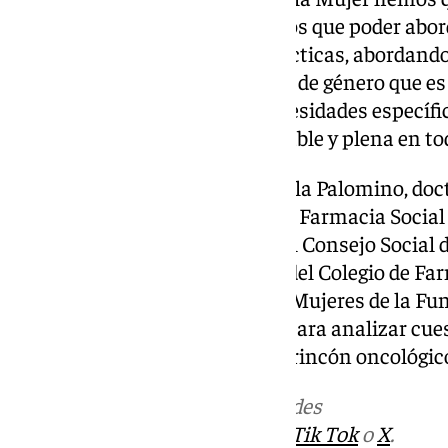
espacio seguro y educativo en los que poder abor
tabúes y ofrecer soluciones prácticas, abordando
mayores desde una perspectiva de género que es 
reconozcan y atiendan sus necesidades específi
también una vida sexual saludable y plena en toda
La charla será impartida por Lola Palomino, do
reconocida trayectoria, vocal de Farmacia Social
de Farmacéuticos, consejera del Consejo Social 
miembro de la Junta Directiva del Colegio de Fa
Las Jornadas de la Salud de las Mujeres de la F
tendrán una tercera ponencia para analizar cues
por título ‘Las farmacias como rincón oncológico’
Más noticias de
101TV
en las redes
sociales:
Instagram
,
Facebook
,
Tik Tok
o
X
.