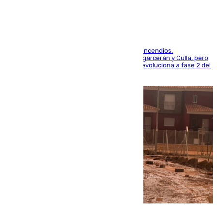
esfuerzos en Tírig
La UME se suma al operativo de control de los incendios,
progresando adecuadamente los de Sierra Engarcerán y Culla, pero
centrando todo el empeño en el de Culla, que evoluciona a fase 2 del
PEIF