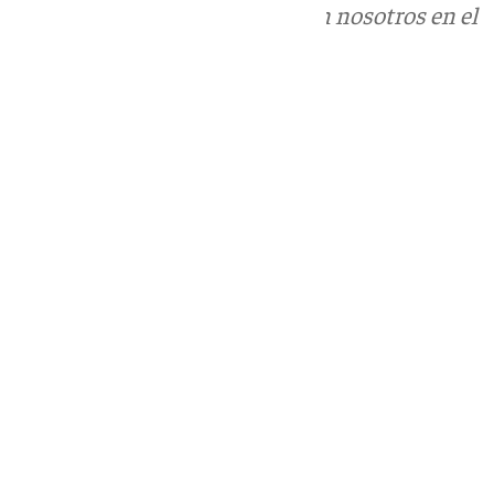
Puedes ponerte en contacto con nosotros en el
correo
informativos@101tv.es
Tags:
Últimas noticias