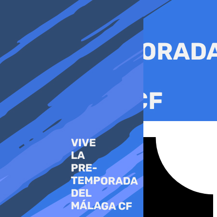
Ir
al
contenido
Tiktok