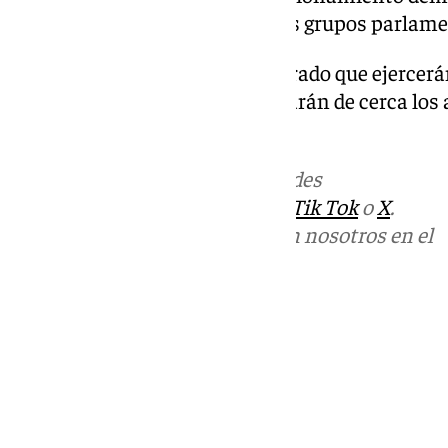
igualdad de trato entre todos los grupos parlame
Ambas formaciones han asegurado que ejercerán
Parlamento andaluz y que vigilarán de cerca lo
durante las próximas semanas.
Más noticias de
101TV
en las redes
sociales:
Instagram
,
Facebook
,
Tik Tok
o
X
.
Puedes ponerte en contacto con nosotros en el
correo
informativos@101tv.es
Tags:
Últimas noticias