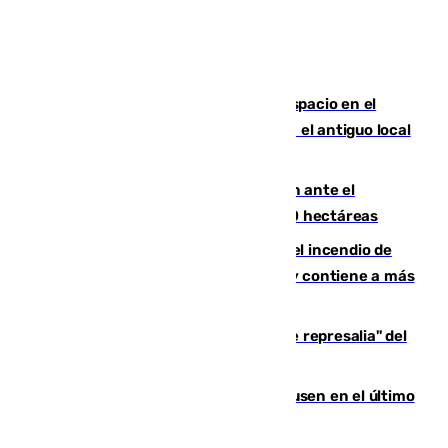
Las marca internacionales ganan espacio en el
Centro de Málaga: La Tagliatella abre en el antiguo local
de Vox Sports Bar
Moreno pide extremar la precaución ante el
incendio de Niebla, que supera las 4.000 hectáreas
340 personas más desalojadas por el incendio de
Niebla, que mantiene a 410 evacuadas y contiene a más
de 500 efectivos trabajando
Italia responde ante las "medidas de represalia" del
Gobierno de Sánchez
El Sevilla se desinfla ante el Leverkusen en el último
ensayo (1-2)