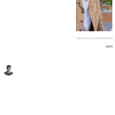
Jose Ignacio García y Antonio Maíllo
101TV
Jorge Aragón
miércoles, 24 junio 2026, 12:16
Compartir: