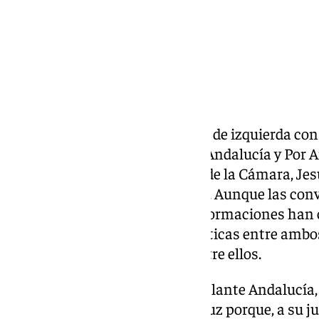
Este miércoles, los dos partidos de izquierda co
Parlamento andaluz, Adelante Andalucía y Por A
de contactos con el presidente de la Cámara, Jesú
investidura de Juanma Moreno. Aunque las conv
continúan avanzando, ambas formaciones han c
apenas existen diferencias políticas entre amb
rechazo a cualquier acuerdo entre ellos.
Antonio Maíllo, portavoz de Adelante Andalucía,
entre o no en el Gobierno andaluz porque, a su j