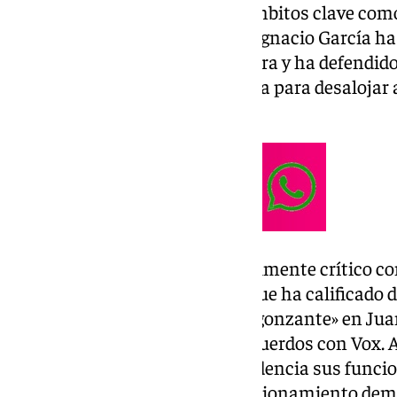
posiciones muy similares en ámbitos clave como 
universidad. Por su parte, José Ignacio García h
votará en contra de la investidura y ha defendid
político en la Junta de Andalucía para desalojar 
autonómico.
Maíllo también ha sido especialmente crítico con
negociaciones entre PP y Vox, que ha calificado
existe «una especie de gen avergonzante» en Ju
reconocer públicamente sus acuerdos con Vox. 
Aguirre que ejerza con independencia sus funci
Parlamento y garantice un funcionamiento demo