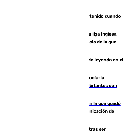
Mata a su expareja en Murcia y es detenido cuando
huía hacia Granada
El Boreham Wood, equipo de la quinta liga inglesa,
rechaza una oferta equivalente a un tercio de lo que
vale el club por un jugador
La familia Hernangómez: un legado de leyenda en el
mundo del baloncesto
Nuevo récord de población en Andalucía: la
comunidad supera los 8,7 millones de habitantes con
una alta tasa de extranjeros
Agrede sexualmente a una mujer con la que quedó
por Instagram: dos años prisión e indemnización de
9.000 euros
Un turista de 17 años, hospitalizado tras ser