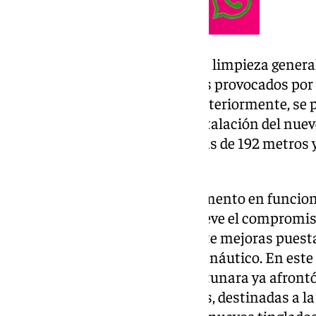
La intervención contempla una limpieza general 
reparación integral de los daños provocados por
hormigón que sirve de base. Posteriormente, se pr
galvanizado en caliente y la instalación del nue
contará con una longitud de más de 192 metros y
el murete de apoyo.
Por su parte, la consejera de Fomento en funcio
que esta actuación pone de relieve el compromis
gestión de sus puertos, mediante mejoras pues
directa con el sector pesquero y náutico. En este
recordado que el puerto de La Atunara ya afront
valor superior al millón de euros, destinadas a l
armadores y a la instalación de nuevos tinglado