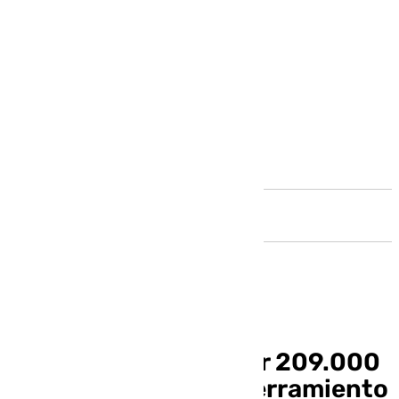
Andalucía
La Junta adjudica por 209.000
euros las obras del cerramiento