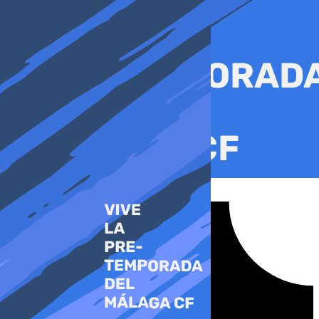
Ir
al
contenido
Tiktok