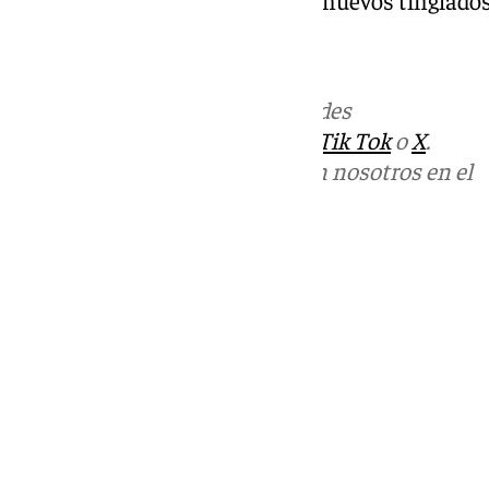
Más noticias de
101TV
en las redes
sociales:
Instagram
,
Facebook
,
Tik Tok
o
X
.
Puedes ponerte en contacto con nosotros en el
correo
informativos@101tv.es
Tags:
Cádiz
Campo de Gibraltar
Últimas noticias