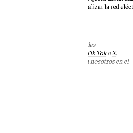
sin resolver, lo que dejó sin actualizar la red eléc
sistemas de vigilancia.
Más noticias de
101TV
en las redes
sociales:
Instagram
,
Facebook
,
Tik Tok
o
X
.
Puedes ponerte en contacto con nosotros en el
correo
informativos@101tv.es
Tags:
Últimas noticias