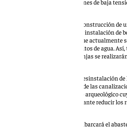
independientes a las instalaciones de baja tens
elemento.
El proyecto incluye además la construcción de 
semienterrada, que albergará la instalación de b
cuadros eléctricos existentes que actualmente 
subterráneos, junto a los depósitos de agua. Así,
excavaciones o aperturas de zanjas se realizará
supervisión arqueológica».
De otro lado, se procederá a la desinstalación d
desuso para «disponer tan sólo de las canalizaci
que «se trata de un monumento arqueológico cu
gran valor histórico y es importante reducir los
soterrados tras las obras».
La red de riego que se proyecta abarcará el abast