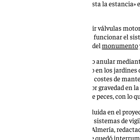
«elevado» que hacen «muy molesta la estancia» en
agua.
Así, la actuación prevé introducir válvulas mot
programación automática hará funcionar el sis
función de los apertura o cierre del
monumento
La actuación propone asimismo anular mediante
rebosadero del estanque situado en los jardines 
recinto), ya que «genera grandes costes de mant
circuito cerrado que «termina por gravedad en la 
frecuencia especies pequeñas de peces, con lo que
La actuación se encontraba incluida en el proye
eléctrica, iluminación interior y sistemas de vig
Monumental de la Alcazaba de Almería, redactad
parcialmente ejecutadas, ya que quedó interrum