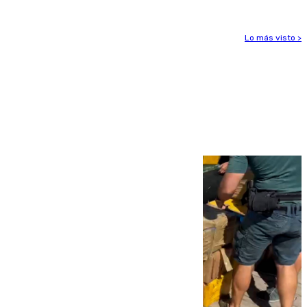
Lo más visto >
Más noticias
Ver más >