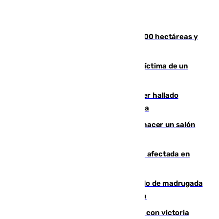
El incendio de Niebla alcanza las 8.000 hectáreas y
mantiene desalojadas a 474 personas
El tenista checho Lehecka, nueva víctima de un
Rafa Jódar que está siendo imparable
Muere un hombre de 58 años tras ser hallado
inconsciente en una piscina en Cómpeta
Un tribunal federal impide a Trump hacer un salón
de baile en la Casa Blanca
Incendios de Castellón: la superficie afectada en
Tírig roza las 400 hectáreas
Muere un peatón tras ser atropellado de madrugada
en la carretera A-7 a su paso por Málaga
El Granada cierra su puesta a punto con victoria