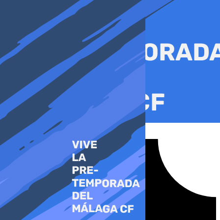
Ir
al
contenido
Tiktok