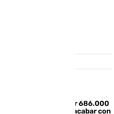
Andalucía
La Junta adjudica por 686.000
euros las obras para acabar con