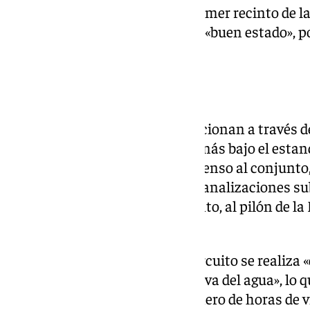
ubican principalmente en el primer recinto de la 
riego por goteo se encuentra en «buen estado», po
este proyecto.
CIRCUITO DE FUENTES
Las fuentes de La Alcazaba funcionan a través d
canales que tiene como punto más bajo el estanq
recibe a los visitantes en su ascenso al conjunto
impulsar el caudal a través de canalizaciones s
que se ubica en el segundo recinto, al pilón de la 
fuentes.
Actualmente, el recebado del circuito se realiza
observa que falta nivel en la cueva del agua», lo 
impulsión, «por su elevado número de horas de v