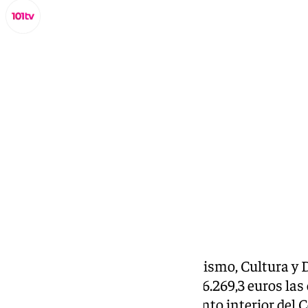
Miguel Alfonso
viernes, 13 septiembre 2024, 12:09
Compartir:
La Delegación Territorial de Turismo, Cultura y 
Andalucía ha adjudicado por 686.269,3 euros las 
mejora de la red de abastecimiento interior de