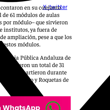
 contaron en su conjunto
X-twitter
l de 61 módulos de aulas
s por módulo– que sirvieron
 institutos, ya fuera de
 de ampliación, pese a que los
de estos módulos.
 Agencia Pública Andaluza de
ess, fueron un total de 31
 que se repartieron durante
s, con El Ejido y Roquetas de