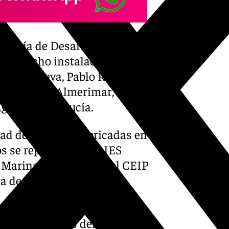
sejería de Desarrollo
urso ocho instalaciones de
 Fuente Nueva, Pablo Ruiz
en los CEIP Almerimar, Bahía
guila y Andalucía.
ad de aulas prefabricadas en
s se reparten en los IES
s Marinas y La Puebla, el CEIP
a de Las Salinas.
 en centros educativos de
ada uno; Cuevas del