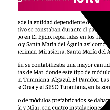
Así, desde la entidad dependiente de la Con
Educativo se constaban durante el pasado c
este tipo en El Ejido, repartidas en los IES
Picasso y Santa María del Águila así como 
de Almerimar, Mirasierra, Santa María del Á
También se contabilizaba una mayor cantid
Roquetas de Mar, donde este tipo de módulo
Sabinar, Turaniana, Algazul, El Parador, La
Juan de Orea y el SESO Turaniana, en la zon
El resto de módulos prefabricados se daban
Almería y Níjar, con cuatro instalaciones c