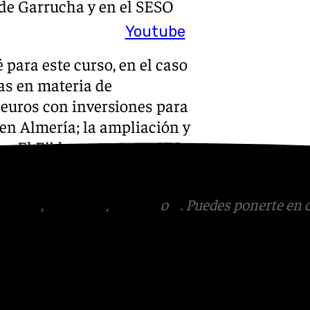
 de Garrucha y en el SESO
Youtube
 para este curso, en el caso
das en materia de
0 euros con inversiones para
en Almería; la ampliación y
en El Ejido; y un nuevo IES en
tagram
,
Facebook
,
Tik Tok
o
X
. Puedes ponerte en 