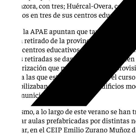
Almanzora, con tres; Huércal-Overa, con dos
módulos en tres de sus centros educativos.
Desde la APAE apuntan que tanto en los cu
se han retirado de la provincia un total de
nueve centros educativos de seis municipio
dichas retiradas se dan cuando desparecen
escolarización que motivaron su uso provisi
obras a las que están asociados. En el curs
contabilizaban, no obstante, 62 edificios m
ocho municipios.
Asimismo, a lo largo de este verano se han 
facilitar aulas prefabricadas por distintas 
de Vícar, en el CEIP Emilio Zurano Muñoz de