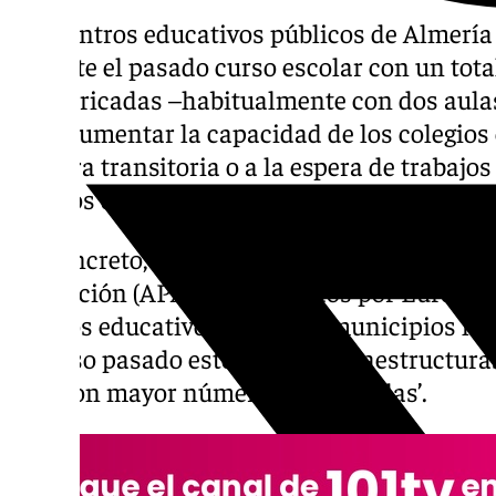
Los centros educativos públicos de Almería
durante el pasado curso escolar con un tota
prefabricadas –habitualmente con dos aula
para aumentar la capacidad de los colegios e
manera transitoria o a la espera de trabajos
últimos dos cursos la
Junta
ha retirado 19 
En concreto, según los datos que maneja la
Educación (APAE) consultados por Europa Pr
centros educativos de nueve municipios los
el curso pasado este tipo de infraestructura
Mar con mayor número de ‘caracolas’.