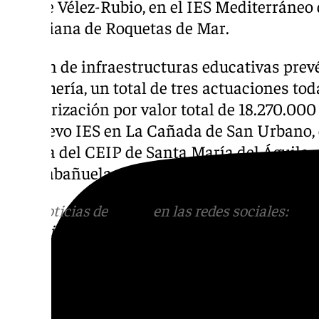
Gea de Vélez-Rubio, en el IES Mediterráneo
Turaniana de Roquetas de Mar.
El plan de infraestructuras educativas prevé
de Almería, un total de tres actuaciones to
escolarización por valor total de 18.270.00
un nuevo IES en La Cañada de San Urbano, 
mejora del CEIP de Santa María del Águila, 
Las Cabañuelas, en Vícar.
Más noticias de
101TV
en las redes sociales:
Ins
correo
informativos@101tv.es
Tags: