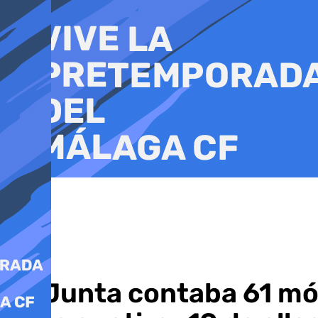
Ir
al
contenido
La Junta contaba 61 mó