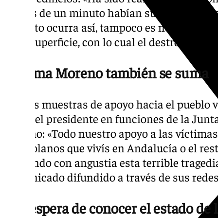
menos de un minuto habían sucedido los do
que esto ocurra así, tampoco es normal que 
de la superficie, con lo cual el destrozo es 
Juanma Moreno también se suma
A estas muestras de apoyo hacia el pueblo 
unido el presidente en funciones de la Jun
Moreno: «Todo nuestro apoyo a las víctimas 
venezolanos que vivís en Andalucía o el res
siguiendo con angustia esta terrible tragedi
comunicado difundido a través de sus redes
A la espera de conocer el estado de