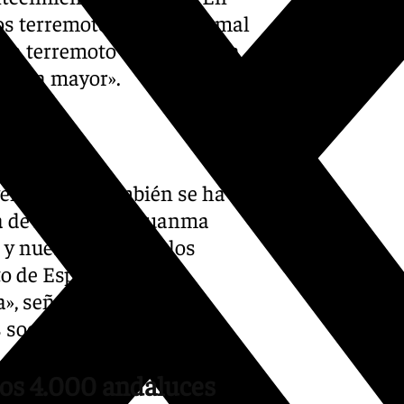
s terremotos. No es normal
un terremoto sea tan cerca
todavía mayor».
venezolano también se ha
ta de Andalucía, Juanma
y nuestro afecto a los
to de España y estáis
a», señalaba en un
 sociales.
 los 4.000 andaluces