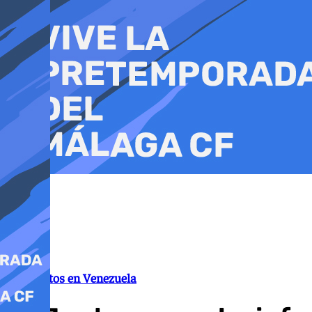
Ir
al
contenido
Terremotos en Venezuela