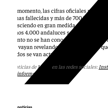
Por el momento, las cifras oficiales muestr
personas fallecidas y más de 700 heridos, a
cifra asciendo en gran medida. Según los da
que unos 4.000 andaluces se encuentran res
momento no se han conocido datos sobre su
que se vayan revelando al mismo tiempo que 
afectados se van actualizando.
Más noticias de
101TV
en las redes sociales:
Ins
correo
informativos@101tv.es
Tags:
Últimas noticias