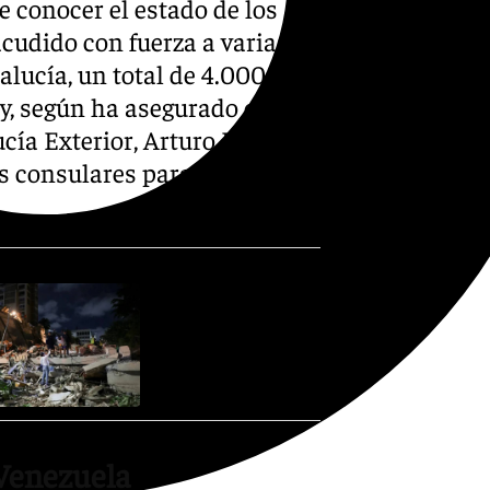
e conocer el estado de los
cudido con fuerza a varias
alucía, un total de 4.000
y, según ha asegurado el
ía Exterior, Arturo Bernal,
as consulares para conocer su
 Venezuela