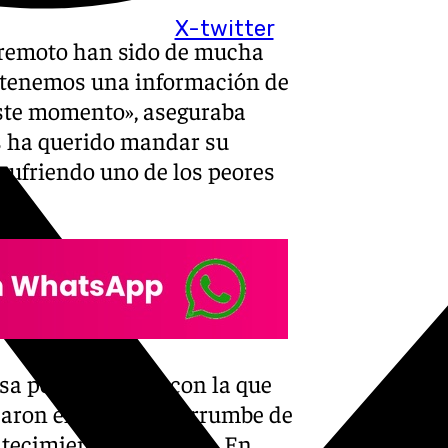
X-twitter
rremoto han sido de mucha
o tenemos una información de
ste momento», aseguraba
s ha querido mandar su
 sufriendo uno de los peores
sa por la rapidez con la que
ron el caos y el derrumbe de
ontecimiento tremendo. En