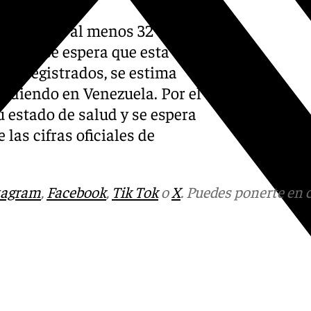
an que hay al menos 32
unque se espera que esta
tos registrados, se estima
idiendo en Venezuela. Por el
 estado de salud y se espera
las cifras oficiales de
tagram
,
Facebook
,
Tik Tok
o
X
. Puedes ponerte en 