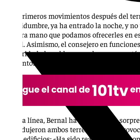
«Los primeros movimientos después del te
incertidumbre, ya ha entrado la noche, y n
primera mano que podamos ofrecerles en e
Bernal. Asimismo, el consejero en funcione
solidaridad al pueblo venezolano, «que está
momentos de su historia».
En esta línea, Bernal ha mostrado su sorpre
se produjeron ambos terremotos que provoca
varios edificios: «Ha sido realmente un ac