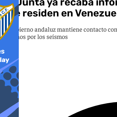
La Junta ya recaba info
que residen en Venezue
El Gobierno andaluz mantiene contacto con
de daños por los seísmos