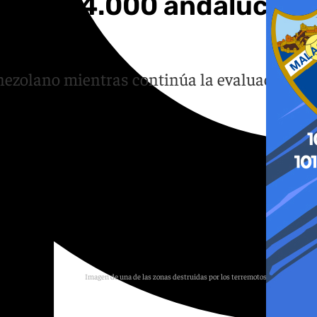
 de los 4.000 andaluces
nezolano mientras continúa la evaluación
Imagen de una de las zonas destruidas por los terremotos en Venezuela
E.P