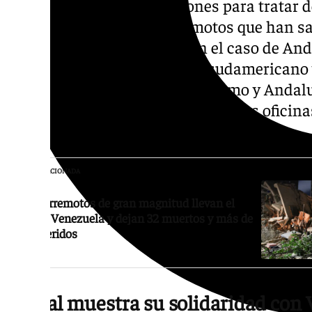
Continúan las investigaciones para tratar d
afectados por los dos terremotos que han sa
localidades de Venezuela. En el caso de And
andaluces residen en el país sudamericano 
consejero en funciones de Turismo y Andaluc
ya se han iniciado contactos con las oficin
estado tras el trágico suceso.
NOTICIA RELACIONADA
Dos terremotos de gran magnitud llevan el
caos a Venezuela y dejan 32 muertos y más de
700 heridos
Bernal muestra su solidaridad con