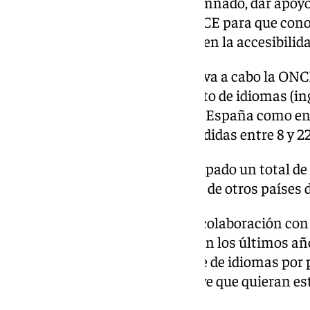
necesidades específicas del alumnado, dar apoy
con entidades externas a la ONCE para que co
programas de idiomas basados en la accesibilida
La acción más intensiva que lleva a cabo la ONC
programas de perfeccionamiento de idiomas (ingl
desarrollan en verano, tanto en España como en 
alumnado con edades comprendidas entre 8 y 22
Este verano de 2024 han participado un total de
son españoles y cinco proceden de otros países 
Por otro lado, con respecto a la colaboración co
el British Council han firmado en los últimos a
mejorar el acceso al aprendizaje de idiomas por 
ceguera y deficiencia visual grave que quieran es