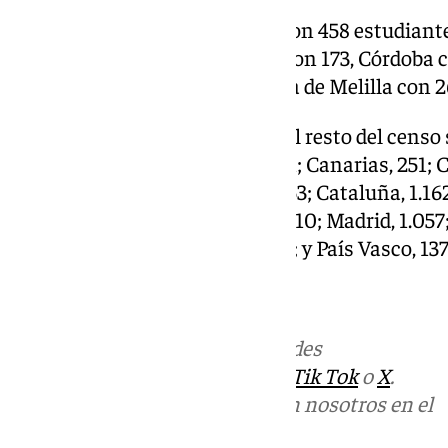
Por provincias, Sevilla cuenta con 458 estudiant
237, Almería con 178, Granada con 173, Córdoba 
84, la ciudad de Ceuta con 33 y la de Melilla con 2
Por comunidades autónomas, el resto del censo se
Asturias, 137; Islas Baleares, 251; Canarias, 251; 
Mancha, 299; Castilla y León, 353; Cataluña, 1.16
La Rioja, 35; Región de Murcia, 310; Madrid, 1.0
93; Comunidad Valenciana, 707; y País Vasco, 137
Más noticias de
101TV
en las redes
sociales:
Instagram
,
Facebook
,
Tik Tok
o
X
.
Puedes ponerte en contacto con nosotros en el
correo
informativos@101tv.es