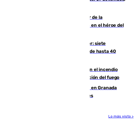
cuatro de ellos en Andalucía
Ferrán Torres, nombrado embajador de la
Comunidad Valenciana tras convertirse en el héroe del
Mundial
Andalucía sigue asfixiada por el calor: siete
provincias, en alerta por temperaturas de hasta 40
grados
Activado el nivel 2 de emergencia en el incendio
forestal de Niebla por la compleja evolución del fuego
Controlado un incendio de rastrojos en Granada
junto a la autovía y al Callejón de Nogales
Lo más visto >
Más noticias