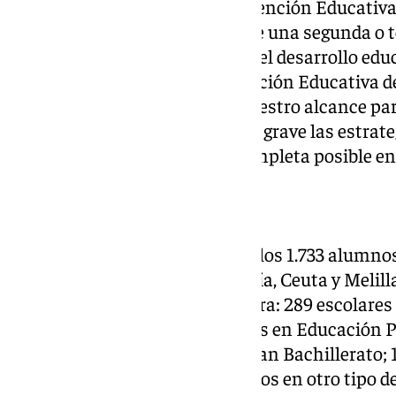
La jefa del Departamento de Atención Educativa
declarado que «el aprendizaje de una segunda o 
dado el impacto que supone en el desarrollo educ
desde el Departamento de Atención Educativa 
marcha todos los recursos a nuestro alcance pa
con ceguera o deficiencia visual grave las estrat
permitan la formación más completa posible en 
TRAMOS EDUCATIVOS
Durante este curso 2024/2025, los 1.733 alumno
discapacidad visual de Andalucía, Ceuta y Melilla
educativo, de la siguiente manera: 289 escolares
Infantil; 312 están escolarizados en Educación 
Secundaria Obligatoria; 58 cursan Bachillerato; 
Universidad; y 673 están inscritos en otro tipo 