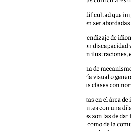
Se trata de materias que, por la dificultad que i
o a sus recursos didácticos, deben ser abordadas
Entre estas áreas destaca el aprendizaje de idio
evidente para los estudiantes con discapacidad v
eminentemente visual (apoyo en ilustraciones, et
Esto implica la puesta en marcha de mecanismo
está ocurriendo y que llega por vía visual o gen
que el alumnado pueda seguir las clases con no
La ONCE cuenta con especialistas en el área de i
francés y lenguas clásicas, docentes con una dil
estas materias y cuyas funciones son las de dar 
profesionales tanto de la ONCE como de la comu