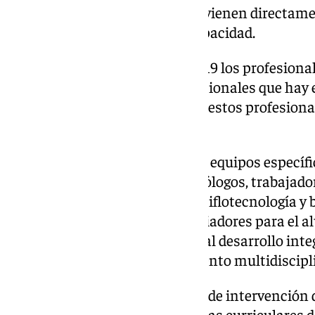
asesoran al profesorado e intervienen directame
aspectos vinculados a su discapacidad.
En la provincia de Almería son 19 los profesiona
este alumnado de los 221 profesionales que ha
Andalucía
, y hay más de 400 de estos profesiona
comunidades autónomas.
Además de por los docentes, los equipos específi
ONCE están formados por psicólogos, trabajadore
rehabilitación, instructores de tiflotecnología y b
animación sociocultural o mediadores para el 
profesionales que contribuyen al desarrollo integ
alumnado desde un planteamiento multidiscipli
Uno de los principales ámbitos de intervención
educación
es el apoyo en las áreas curriculares d