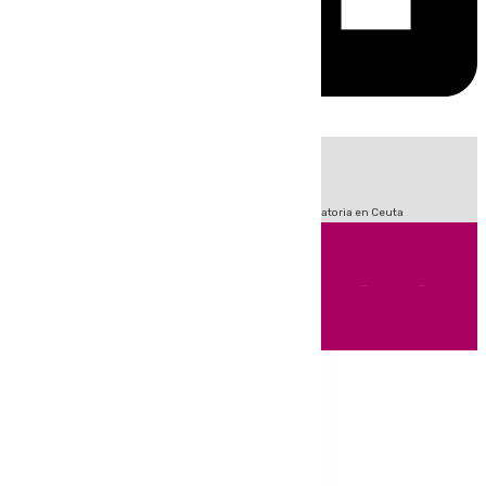
HOY
|
Sucesos
Fútbol
LaLiga
Primera División
Crisis Migratoria en Ceuta
Andalucía