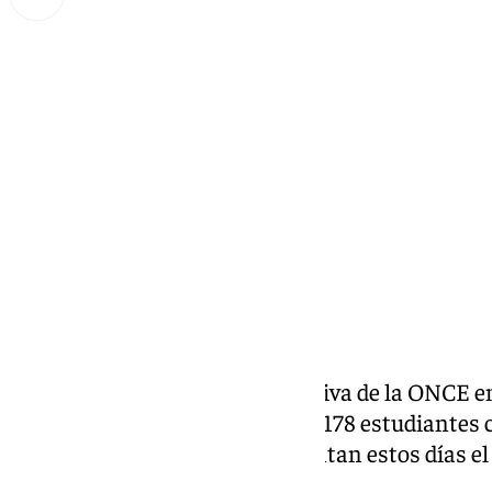
Miguel Alfonso
miércoles, 4 septiembre 2024, 12:49
Compartir:
Los equipos de atención educativa de la ONCE en
Andalucía apoyan a un total de 178 estudiantes 
del ámbito de Almería que afrontan estos días el