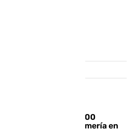
Andalucía
La ONCE apoya casi 200
alumnos ciegos en Almería en