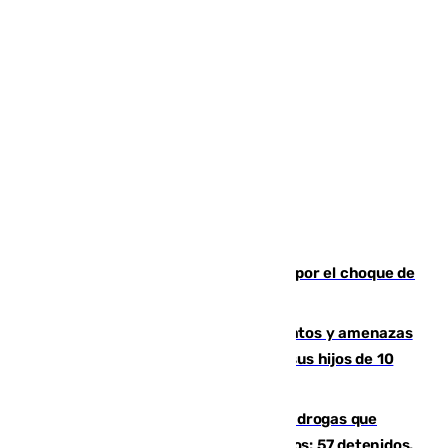
Cortado el Cercanías C-2 de Málaga por el choque de
un tren con una catenaria caída
Detenido en Estepona por malos tratos y amenazas
de muerte a su pareja en presencia de sus hijos de 10
años y 11 meses
Desarticulada una red de tráfico de drogas que
introducía la mercancía desde Marruecos: 57 detenidos,