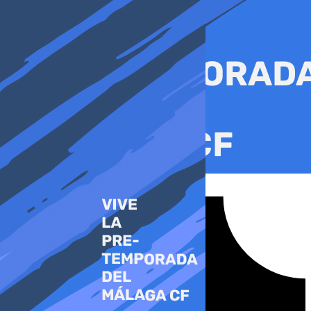
Ir
al
contenido
Tiktok