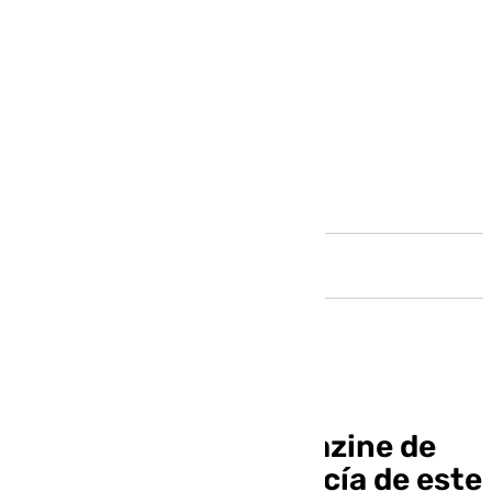
Andalucía
Llegó la hora: el magazine de
101 televisión Andalucía de este