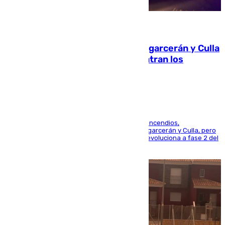
08.08.2026
Incendios de Castellón: Sierra Engarcerán y Culla
evolucionan positivamente y centran los
esfuerzos en Tírig
La UME se suma al operativo de control de los incendios,
progresando adecuadamente los de Sierra Engarcerán y Culla, pero
centrando todo el empeño en el de Culla, que evoluciona a fase 2 del
PEIF