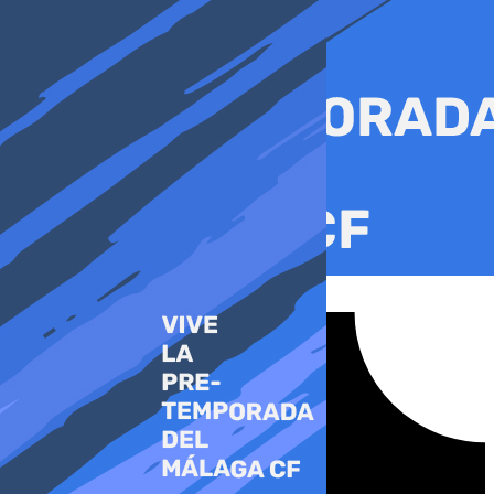
Ir
al
contenido
Tiktok