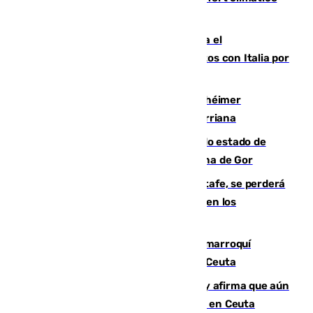
para enfrentar las altas temperaturas
Marlaska notifica a la Unión Europea el
restablecimiento de controles fronterizos con Italia por
vía aérea y marítima
Hallan sin vida al granadino con Alzhéimer
desaparecido hace una semana en Churriana
Encuentran un cadáver en avanzado estado de
descomposición en la localidad granadina de Gor
Christantus Uche, delantero del Getafe, se perderá
toda la temporada por varias fracturas en los
ligamentos de su rodilla derecha
Expulsado de España un ciudadano marroquí
condenado por allanar una vivienda en Ceuta
Vivas niega la versión del Gobierno y afirma que aún
quedan entre 8.000 y 11.000 migrantes en Ceuta