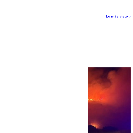
Lo más visto >
Más noticias
Ver más >