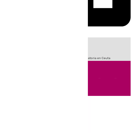
HOY
|
Sucesos
Fútbol
LaLiga
Primera División
Crisis Migratoria en Ceuta
Andalucía