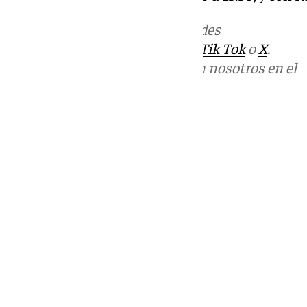
Más noticias de
101TV
en las redes
sociales:
Instagram
,
Facebook
,
Tik Tok
o
X
.
Puedes ponerte en contacto con nosotros en el
correo
informativos@101tv.es
Tags:
Llegó la hora
Últimas noticias