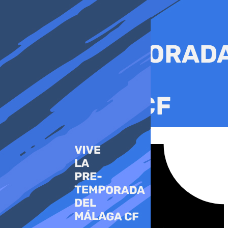
Ir
al
contenido
Tiktok