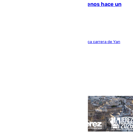
costaba 105 millones de euros menos hace un
año y jugaba en Leganés
Del filial pepinero a récord absoluto: la meteórica carrera de Yan
Diomande en solo doce meses