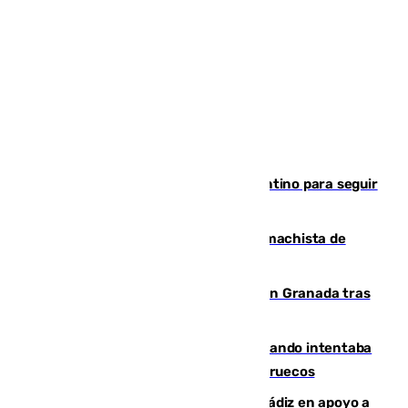
Marruecos, la principal baza de Infantino para seguir
al frente de la FIFA
Pedro Sánchez condena el crimen machista de
Benahavís
Angustioso rescate de una familia en Granada tras
caer su coche por un terraplén
Fallece un joven tras caer al mar cuando intentaba
entrar en parapente a Ceuta desde Marruecos
CIES NO moviliza a la provincia de Cádiz en apoyo a