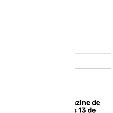
Andalucía
Llegó la hora, el magazine de
Andalucía este jueves 13 de