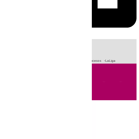
HOY
|
Fútbol
Primera División
Crisis Migratoria en Ceuta
Sucesos
LaLiga
Andalucía