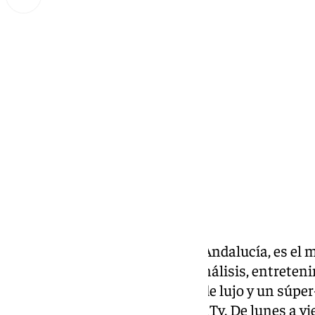
Miguel Alfonso
jueves, 13 febrero 2025, 12:10
Compartir:
Llegó la hora la última hora de Andalucía, es el 
cuatro horas de información, análisis, entreteni
estilo muy personal, invitados de lujo y un súpe
ya son ocho temporadas- de 101Tv. De lunes a vier