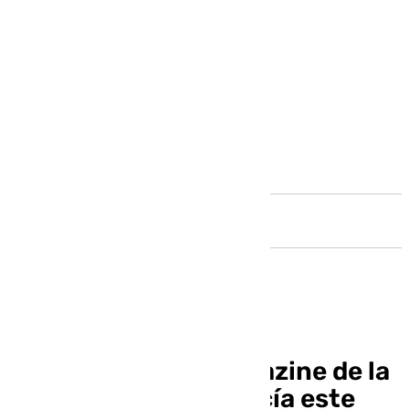
Andalucía
Llegó la hora, el magazine de la
televisión de Andalucía este