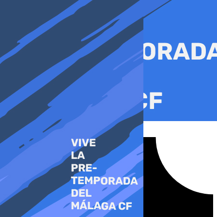
Ir
al
contenido
Tiktok