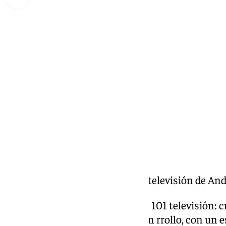
Miguel Alfonso
jueves, 19 diciembre 2024, 09:53
Compartir:
Llegó la hora, el magazine de la televisión de An
Llegó la Hora, es el magazine de 101 televisión: 
análisis, entretenimiento y buen rrollo, con un e