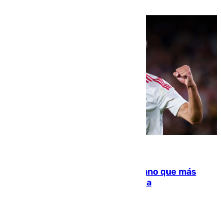
droga a Argelia y personas de vuelta
07.08.2026
Juanlu Sánchez, el sexto canterano que más
dinero deja en las arcas del Sevilla