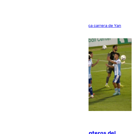
Del filial pepinero a récord absoluto: la meteórica carrera de Yan
Diomande en solo doce meses
06.08.2026
Ya se han estrenado los tres delanteros del