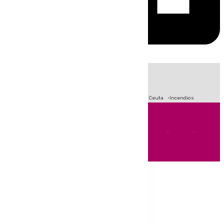
HOY
|
Fútbol
Sucesos
Primera División
Crisis Migratoria en Ceuta
Incendios
Andalucía