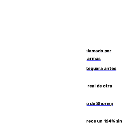
Detienen en Málaga a un fugitivo reclamado por
Colombia por homicidio y transporte de armas
Prueba final del Granada ante el Antequera antes
del inicio de la Liga
Ceuta se prepara ante la posibilidad real de otra
entrada masiva el 15 de agosto
Cártama, protagonista en el Europeo de Shorinji
Kempo celebrado en Berlín
La llegada de inmigrantes a Ceuta crece un 164% sin
contar la entrada masiva