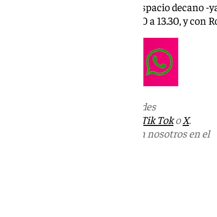
lujo y un súper-equipo para el espacio decano -
101Tv. De lunes a viernes, de 9.30 a 13.30, y con 
Más noticias de
101TV
en las redes
sociales:
Instagram
,
Facebook
,
Tik Tok
o
X
.
Puedes ponerte en contacto con nosotros en el
correo
informativos@101tv.es
Tags:
Llegó la hora
Últimas noticias