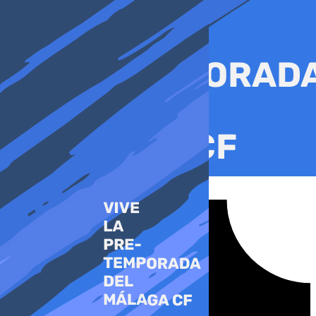
Ir
al
contenido
Tiktok