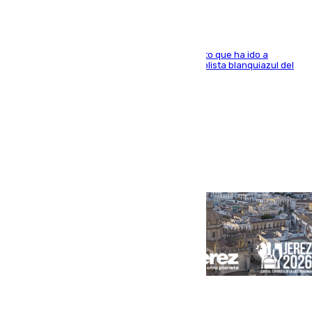
El centrocampista marbellí es ‘padre’ de un gato que ha ido a
recoger a Vigo y su nombre es como el exfutbolista blanquiazul del
Arroyo de la Miel
Portada