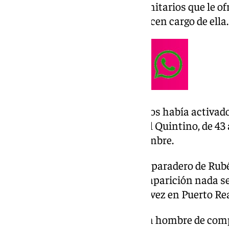
Tras dar aviso a los servicios sanitarios que le 
avisa a sus familiares que se hacen cargo de ella.
La asociación SOS Desaparecidos había activado 
desparación de Mercedes Corral Quintino, de 43 
falta desde el jueves 5 de spetiembre.
Cinco meses sin saber nada del paradero de Rub
Cinco meses después de su desaparición nada se
L.M., quien fue visto por última vez en Puerto Rea
Rubén, de 46 años de edad, es un hombre de comp