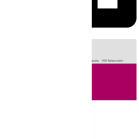
HOY
|
Fútbol
Primera División
LaLiga
Crisis Migratoria en Ceuta
101 Televisión
Andalucía