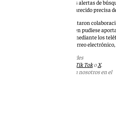
corto, y ojos verdes. En distintas alertas de búsq
se precisa además que el desaparecido precisa d
Desde SOS Desaparecidos solicitaron colaborac
su desaparición, pidiendo a quien pudiese aporta
teléfono de emergencias 112, o mediante los telé
También tienen habilitado el correo electrónico
Más noticias de
101TV
en las redes
sociales:
Instagram
,
Facebook
,
Tik Tok
o
X
.
Puedes ponerte en contacto con nosotros en el
correo
informativos@101tv.es
Tags:
Últimas noticias