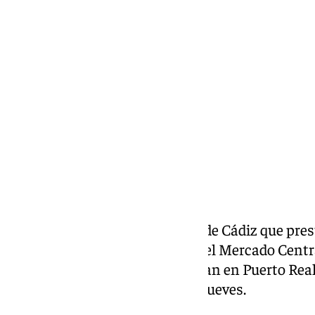
Miguel Alfonso
lunes, 9 septiembre 2024, 13:25
Compartir:
Dos agentes de la Policía Local de Cádiz que pre
comercial del casco histórico y el Mercado Centr
domingo a la mujer que buscaban en Puerto Real
paradero desconocido desde el jueves.