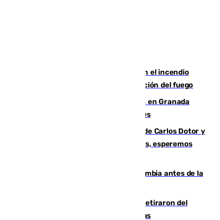
Activado el nivel 2 de emergencia en el incendio
forestal de Niebla por la compleja evolución del fuego
Controlado un incendio de rastrojos en Granada
junto a la autovía y al Callejón de Nogales
Juanfran Funes, sobre las lesiones de Carlos Dotor y
Fernando Calero: “Estamos preocupados, esperemos
que no sea nada”
Felipe VI refuerza los lazos con Colombia antes de la
llegada del nuevo presidente
Fernando Calero y Carlos Dotor se retiraron del
encuentro contra el Ceuta con molestias