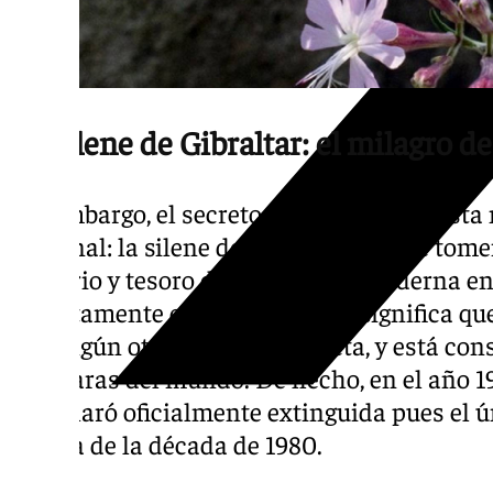
La Silene de Gibraltar: el milagro de
Sin embargo, el secreto más valioso de esta n
nacional: la silene de Gibraltar (Silene tome
misterio y tesoro de la botánica moderna en
estrictamente endémica, lo que significa qu
en ningún otro lugar del planeta, y está con
más raras del mundo. De hecho, en el año 1
la declaró oficialmente extinguida pues el 
databa de la década de 1980.