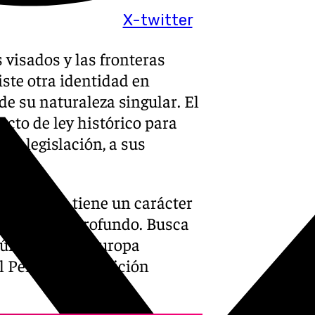
X-twitter
s visados y las fronteras
iste otra identidad en
de su naturaleza singular. El
cto de ley histórico para
 su legislación, a sus
claración tiene un carácter
 mucho más profundo. Busca
 únicas en la Europa
l Peñón y su posición