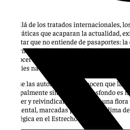
Más allá de los tratados internacionales, lo
burocráticas que acaparan la actualidad, ex
Gibraltar que no entiende de pasaportes: la 
Gobierno gibraltareño ha publicado un proye
reconocer oficialmente, y por primera vez en
«especies nacionales»».
Aunque las autoridades reconocen que la de
principalmente simbólico, el trasfondo es
proteger y reivindicar una fauna y una flora
continental, marcadas por el microclima de
estratégica en el Estrecho.