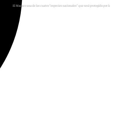
El Macaco una de las cuatro "especies nacionales" que será protegida por ley en Gibraltar
G.G.