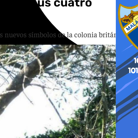
or ley sus cuatro
os nuevos símbolos de la colonia británica