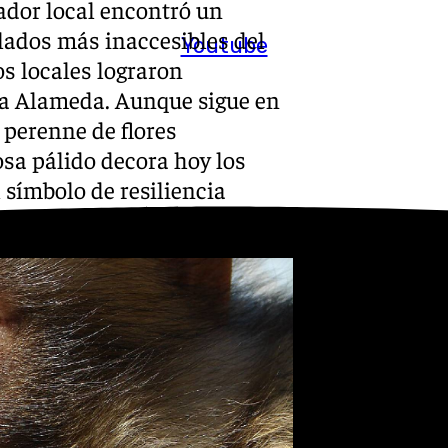
ador local encontró un
lados más inaccesibles del
Youtube
os locales lograron
 la Alameda. Aunque sigue en
a perenne de flores
osa pálido decora hoy los
 símbolo de resiliencia
a.