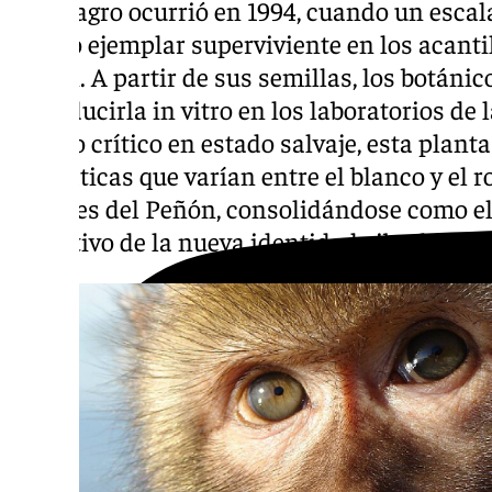
El milagro ocurrió en 1994, cuando un escal
último ejemplar superviviente en los acanti
Peñón. A partir de sus semillas, los botánic
reproducirla in vitro en los laboratorios de
peligro crítico en estado salvaje, esta plant
aromáticas que varían entre el blanco y el r
jardines del Peñón, consolidándose como el
definitivo de la nueva identidad gibraltareñ