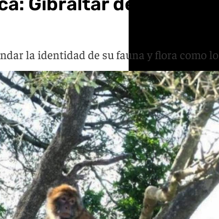
a: Gibraltar declarará p
indar la identidad de su fauna y flora como l