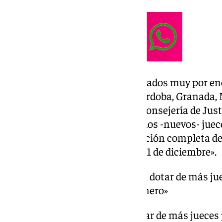
Concretamente, entre esos juzgados muy por enc
encuentran Cádiz, Algeciras, Córdoba, Granada, M
Sobre este particular, desde la Consejería de Just
hace especial hincapié en que «los -nuevos- juec
que no se produzca la implantación completa de 
instancia, que será el próximo 31 de diciembre».
«Es fundamental y esencial dotar de más jue
víctimas de violencia de género»
«Es fundamental y esencial dotar de más jueces 