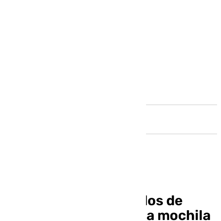
Andalucía
Los saturados juzgados de
Violencia se echan a la mochila