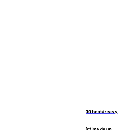
El incendio de Niebla alcanza las 8.000 hectáreas y
mantiene desalojadas a 474 personas
El tenista checho Lehecka, nueva víctima de un