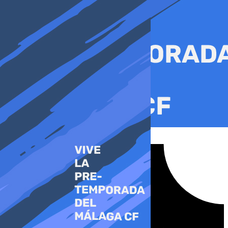
Ir
al
contenido
Tiktok