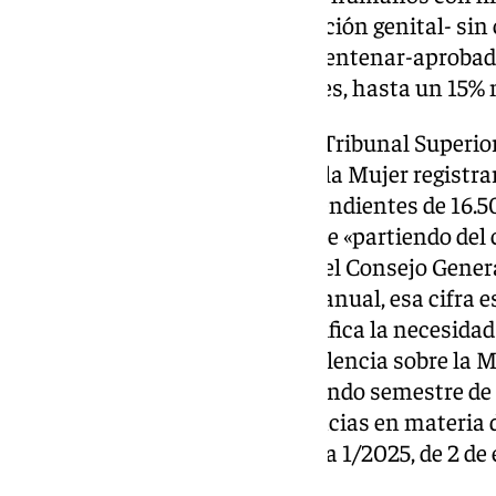
matrimonios forzados y mutilación genital- sin c
refuerzo -de un total de medio centenar-aproba
según las primeras estimaciones, hasta un 15% m
En 2024, según la memoria del Tribunal Superior 
los juzgados de Violencia sobre la Mujer registr
57.218. Arrastran una lista de pendientes de 16.5
memoria, el TSJA advertía de que «partiendo del c
indicador referencial fijado por el Consejo Genera
asuntos como carga de trabajo anual, esa cifra 
juzgados exclusivos, lo que justifica la necesid
judiciales especializadas en Violencia sobre la M
imprescindible a partir del segundo semestre de 
la nueva asunción de competencias en materia d
la previsiones de la Ley Orgánica 1/2025, de 2 de
del Servicio Público de Justicia».