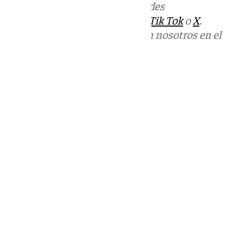
Más noticias de
101TV
en las redes
sociales:
Instagram
,
Facebook
,
Tik Tok
o
X
.
Puedes ponerte en contacto con nosotros en el
correo
informativos@101tv.es
Tags:
Últimas noticias