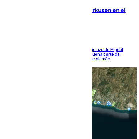
El Sevilla se desinfla ante el Leverkusen en el
último ensayo (1-2)
El conjunto de Luis García se adelantó con un golazo de Miguel
Sierra y ofreció buenas sensaciones durante buena parte del
encuentro, pero acabó cediendo ante el empuje alemán