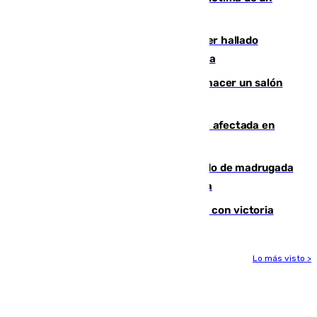
Rafa Jódar que está siendo imparable
Muere un hombre de 58 años tras ser hallado
inconsciente en una piscina en Cómpeta
Un tribunal federal impide a Trump hacer un salón
de baile en la Casa Blanca
Incendios de Castellón: la superficie afectada en
Tírig roza las 400 hectáreas
Muere un peatón tras ser atropellado de madrugada
en la carretera A-7 a su paso por Málaga
El Granada cierra su puesta a punto con victoria
Lo más visto >
Más noticias