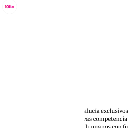
Miguel Alfonso
viernes, 3 octubre 2025, 10:23
Compartir:
Los 21 juzgados que hay en Andalucía exclusivos
asumen desde este viernes nuevas competencias 
pareja o expareja, trata de seres humanos con fi