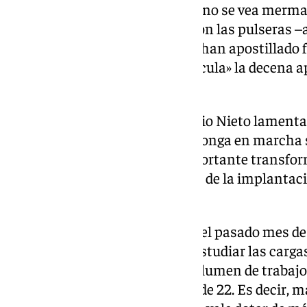
víctimas de violencia de género no se vea merma
tan grave y lamentable vivida con las pulseras 
la confianza de estas mujeres», han apostillado 
califican de «insuficiente» y ridícula» la decena
a la comunidad autónoma.
El departamento de José Antonio Nieto lamenta q
Servicio Público de Justicia se ponga en march
fondos pese a suponer una importante transfor
Justicia». En Andalucía, el coste de la implanta
los 56 millones.
La Junta recuerda además que, el pasado mes de
mixta del TSJA se acordó, tras estudiar las carga
teniendo en cuenta el mayor volumen de trabajo 
necesaria de nuevos jueces era de 22. Es decir, m