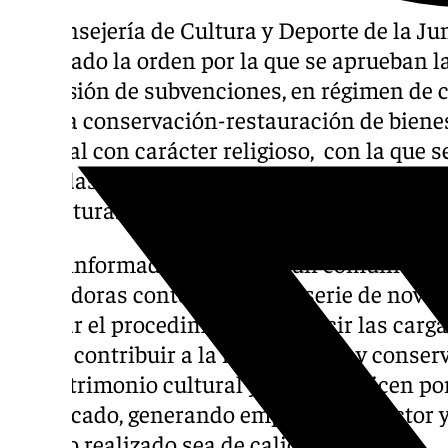
La Consejería de Cultura y Deporte de la J
publicado la orden por la que se aprueban l
concesión de subvenciones, en régimen de 
para la conservación-restauración de bien
cultural con carácter religioso, con la que 
dirigidas al arte sacro que impulsó el Gobi
legislatura.
Se ha informado a través de un comunicado
reguladoras contemplan una serie de noveda
agilizar el procedimiento y reducir las carga
modo, contribuir a la restauración y conser
del patrimonio cultural y que se realicen po
cualificado, generando empleo en el sector 
trabajo realizado sea de calidad.