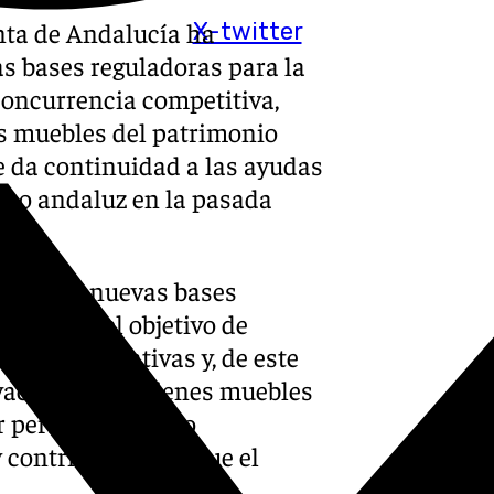
unta de Andalucía ha
X-twitter
as bases reguladoras para la
concurrencia competitiva,
es muebles del patrimonio
se da continuidad a las ayudas
erno andaluz en la pasada
 que las nuevas bases
des con el objetivo de
s administrativas y, de este
vación de los bienes muebles
r personal técnico
y contribuyendo a que el