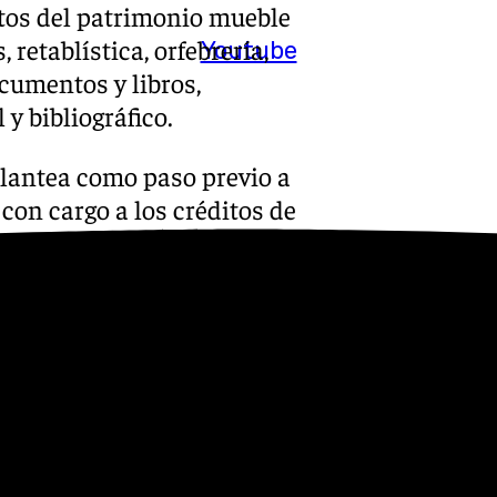
tos del patrimonio mueble
 retablística, orfebrería,
Youtube
ocumentos y libros,
y bibliográfico.
plantea como paso previo a
on cargo a los créditos de
ncedidas por la Junta de
 e inventario del patrimonio
as que se han movilizado más
s
 Puedes ponerte en contacto
v.es