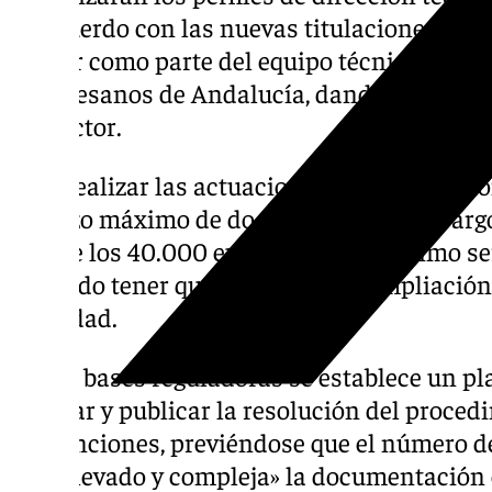
de acuerdo con las nuevas titulaciones. Se 
incluir como parte del equipo técnico a pers
de Artesanos de Andalucía, dando respuest
del sector.
Para realizar las actuaciones de restaurac
el plazo máximo de doce meses, sin embargo
supere los 40.000 euros el plazo máximo se
evitando tener que solicitar una ampliación 
actividad.
En las bases reguladoras se establece un pl
adoptar y publicar la resolución del proced
subvenciones, previéndose que el número d
«sea elevado y compleja» la documentación o