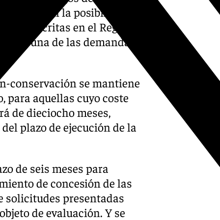
abre también la posibilidad de
onas inscritas en el Registro
a así a una de las demandas
ión-conservación se mantiene
, para aquellas cuyo coste
rá de dieciocho meses,
del plazo de ejecución de la
azo de seis meses para
imiento de concesión de las
e solicitudes presentadas
bjeto de evaluación. Y se