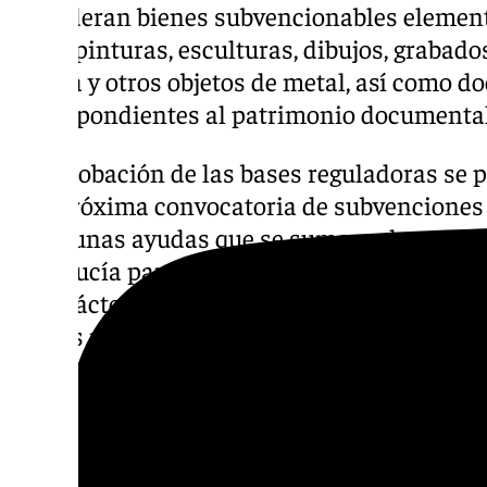
consideran bienes subvencionables elemen
como pinturas, esculturas, dibujos, grabados,
joyería y otros objetos de metal, así como d
correspondientes al patrimonio documental 
La aprobación de las bases reguladoras se 
una próxima convocatoria de subvenciones c
2025, unas ayudas que se suman a las ya co
Andalucía para la conservación, protección
de carácter religioso andaluz, a través de l
de seis millones de euros.
Descubre más noticias de
101Tv
en las rede
sociales:
Instagram
,
Facebook
,
Tik Tok
o
X
.
con nosotros en el correo
informativos@101t