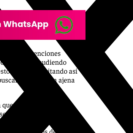
que las subvenciones
40.000 euros pudiendo
esto aceptado, evitando así
buscar financiación ajena
 que presentar, junto a la
servación,
el bien a restaurar, y se
a de los trabajos del proyecto