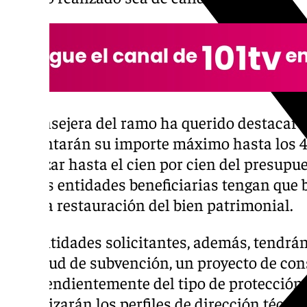
La consejera del ramo ha querido destacar 
aumentarán su importe máximo hasta los 
alcanzar hasta el cien por cien del presupu
que las entidades beneficiarias tengan que 
para la restauración del bien patrimonial.
Las entidades solicitantes, además, tendrán
solicitud de subvención, un proyecto de con
independientemente del tipo de protección d
actualizarán los perfiles de dirección técnic