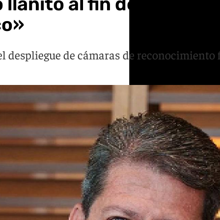
lanito al fin de la Verja
co»
el despliegue de cámaras de reconocimiento fa