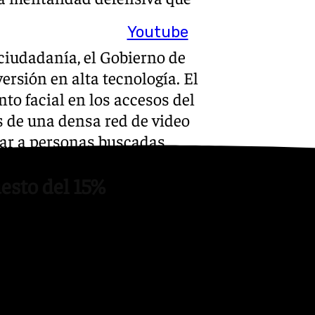
Youtube
 ciudadanía, el Gobierno de
rsión en alta tecnología. El
to facial en los accesos del
s de una densa red de video
icar a personas buscadas.
esto del 15%
rio de casi pleno derecho
specialmente en el terreno
po de Gibraltar. El acuerdo
uevo gravamen general