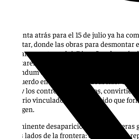
La cuenta atrás para el 15 de julio ya ha co
Gibraltar, donde las obras para desmontar e
avanzan a contrarreloj. Diez años después d
gibraltareños votara a favor de permanecer
referéndum del Brexit, el Peñón se prepara 
del acuerdo entre Londres y Bruselas. Una 
física y los controles aduaneros, convirtiend
territorio vinculado al Reino Unido que for
Schengen.
La inminente desaparición de las barreras 
ambos lados de la frontera: de una parte, re