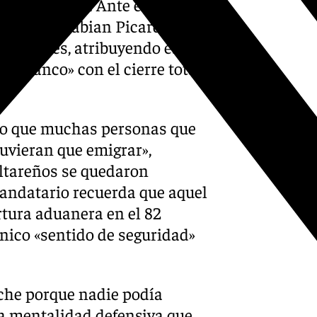
ras muy bajas. Ante esta
Gibraltar, Fabian Picardo, ha
españoles, atribuyendo este
zo Franco» con el cierre total
hizo que muchas personas que
tuvieran que emigrar»,
altareños se quedaron
 mandatario recuerda que aquel
rtura aduanera en el 82
ónico «sentido de seguridad»
oche porque nadie podía
la mentalidad defensiva que