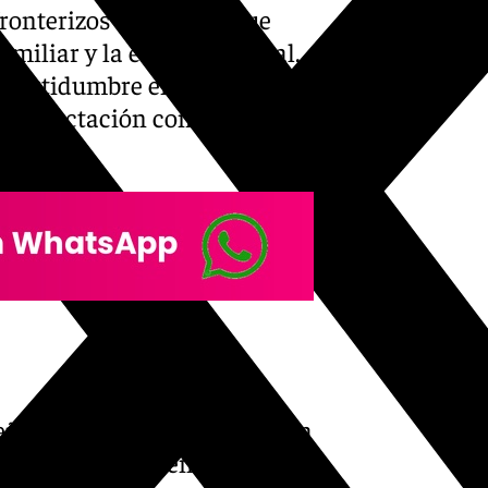
fronterizos españoles que
amiliar y la economía local.
incertidumbre entre los
la expectación comercial y el
eña radica en que la apertura
de criminalidad en un