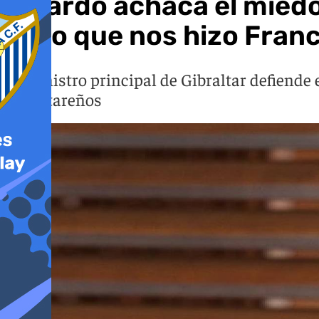
Picardo achaca el miedo l
de lo que nos hizo Fran
El ministro principal de Gibraltar defiende 
gibraltareños