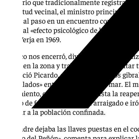
territorio que tradicionalmente registra cif
inquietud vecinal, el ministro principal de 
salido al paso en un encuentro con medios 
recelo al «efecto psicológico de lo que nos hi
de la Verja en 1969.
«Franco nos encerró, dividió a familias e 
vivían en la zona y trabajaban en Gibraltar 
denunció Picardo, subrayando que los gibr
«enjaulados» entre la frontera y el mar. El
aislamiento, que se prolongó hasta la reape
generó de forma colateral un arraigado e ir
al dejar a la población confinada.
«Mi padre dejaba las llaves puestas en el c
sacarlo del Peñón», comenta para explicar 