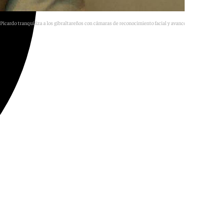
Picardo tranquiliza a los gibraltareños con cámaras de reconocimiento facial y avances económicos
E.P.