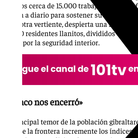
para los cerca de 15.000 trabajadores trans
cruzan a diario para sostener su economía f
En la otra vertiente, despierta una notable 
34.000 residentes llanitos, divididos entre 
recelo por la seguridad interior.
«Franco nos encerró»
El principal temor de la población gibraltar
total de la frontera incremente los índices 