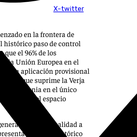
X-twitter
menzado en la frontera de
l histórico paso de control
e que el 96% de los
 en la Unión Europea en el
para la aplicación provisional
medida que suprime la Verja
o a la colonia en el único
mará parte del espacio
genera una doble realidad a
presenta un alivio histórico