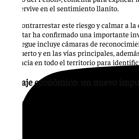
aún pervive en el sentimiento llanito.
Para contrarrestar este riesgo y calmar a la
Gibraltar ha confirmado una importante inve
despliegue incluye cámaras de reconocimien
aeropuerto y en las vías principales, ademá
vigilancia en todo el territorio para identif
El peaje económico: un nuevo impu
El encaje de Gibraltar en el marco comunita
implicará también asumir contrapartidas, e
fiscal para equilibrar la balanza con el Cam
prevé la implantación en el Peñón de un n