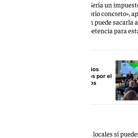
Institucional de Mecenazgos. «Sería un impuesto
turística o a la visita a un territorio concreto»,
importante para entender quién puede sacarla ad
ayuntamientos no tienen competencia para estab
fiscales.
NOTICIA RELACIONADA
Margarita del Cid: «Los municipios
turísticos están infrafinanciados por el
Gobierno; generan unos ingresos
fiscales que no se revierte»
Conflicto de competencias
Actualmente, las corporaciones locales sí puede