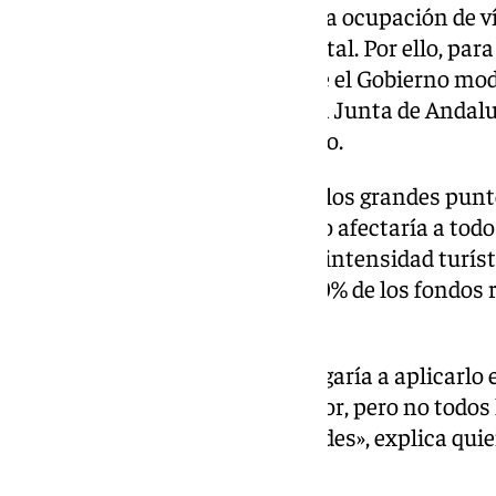
reguladas, como la de basura o la ocupación de v
impuestos fuera del marco estatal. Por ello, pa
esta medida sería necesario que el Gobierno mod
Haciendas Locales o bien que la Junta de Andal
autonómico aplicable al turismo.
Y aquí es donde aparece uno de los grandes puntos
partiera de la Junta, el impuesto afectaría a todo
pudiera modularse por zonas o intensidad turís
Autónoma se quedaría con el 50% de los fondos r
promoción turística.
«Un impuesto autonómico obligaría a aplicarlo 
diferencias entre litoral e interior, pero no todo
interés ni las mismas necesidades», explica qui
Facultad de Turismo.