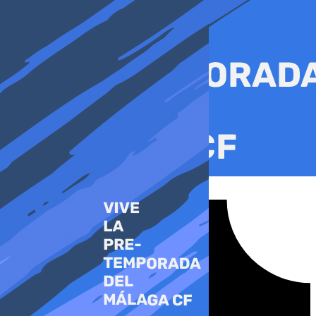
Ir
al
contenido
Tiktok