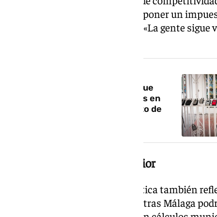
hemos realizado muestran que poner un impuest
llegada de visitantes», sostiene. «La gente sigue
como Venecia, donde ya existe».
NOTICIA RELACIONADA
Andalucía impulsa un sistema que
impide registrar pisos turísticos en
Cádiz, Málaga, Sevilla y El Puerto de
Santa María
Ciudades de costa y de interior
La discusión sobre la tasa turística también ref
entre ciudades españolas. Mientras Málaga podr
millones de euros anuales, según cálculos muni