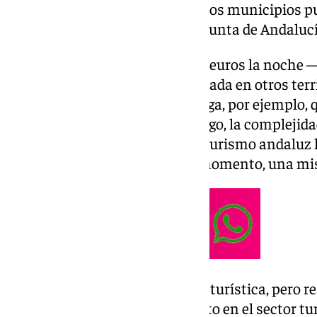
esta medida adelante para que los municipios pu
problema? Ni el Gobierno ni la Junta de Andalucí
Esta tasa turística de unos tres euros la noch
y no una tasa— ya ha sido aplicada en otros ter
Cataluña o Islas Baleares. Málaga, por ejemplo, 
políticas de vivienda. Sin embargo, la complejida
económicos que comprende el turismo andaluz h
comunidad autónoma sea, de momento, una misi
«Popularmente se le llama tasa turística, pero r
explica Antonio Guevara, experto en el sector tur