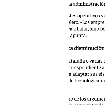
y posteriormente lo ingresan a la administració
Eso, según Guevara, implica costes operativos y
rechazo en parte del sector hotelero. «Los empr
porque crean que el turismo vaya a bajar, sino 
costes y cambios tecnológicos», apunta.
Un impuesto que «no provoca disminución 
En territorios como Baleares, Cataluña o varias c
reciben una factura adicional correspondiente a 
obliga a hoteles y alojamientos a adaptar sus si
«Todo eso hay que implementarlo tecnológicamen
Guevara.
Aun así, el experto desmonta uno de los argume
rechazan la medida: la pérdida de competitividad