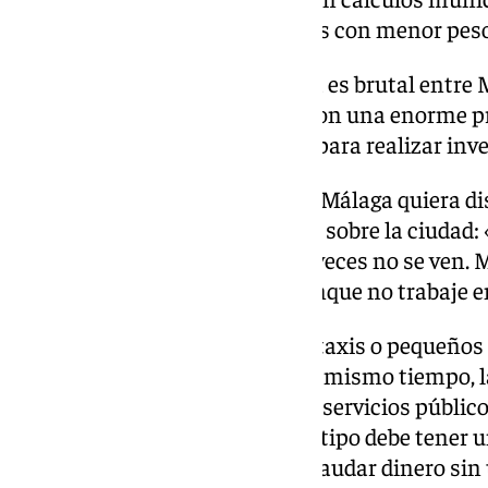
sería muy distinto en provincias con menor peso
«Económicamente la diferencia es brutal entre Má
afirma Guevara. «En ciudades con una enorme pr
una herramienta muy potente para realizar inve
El experto considera lógico que Málaga quiera d
afrontar el impacto del turismo sobre la ciudad
efectos inducidos que muchas veces no se ven. 
indirectamente del turismo aunque no trabaje en
Lavanderías, comercios, bares, taxis o pequeños
constante de visitantes. Pero al mismo tiempo, 
presión sobre infraestructuras, servicios públicos
que cualquier impuesto de este tipo debe tener u
«No puede ser simplemente recaudar dinero sin u