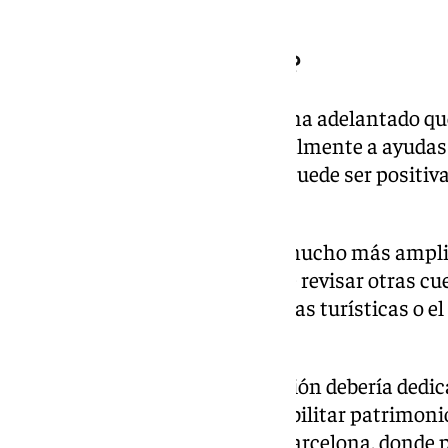
advierte.
¿Debe destinarse a vivienda?
El Ayuntamiento de Málaga ya ha adelantado que,
destinaría los ingresos principalmente a ayudas a
vivienda. Para Guevara, la idea puede ser positiv
la crisis habitacional.
«El problema de la vivienda es mucho más amplio
ayudar, pero también habrá que revisar otras cue
protegida, regulación de viviendas turísticas o 
mercado inmobiliario».
A su juicio, parte de la recaudación debería ded
infraestructuras urbanas, rehabilitar patrimonio
turístico. Pone como ejemplo Barcelona, donde p