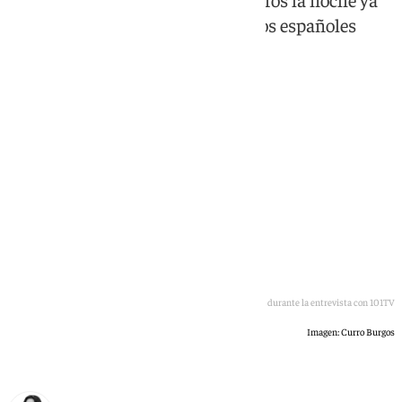
ha sido aplicada en otros territorios españoles
como Barcelona o Baleares
Antonio Guevara durante la entrevista con 101TV
Imagen: Curro Burgos