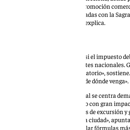
a conservación patrimonial y promoción comercial
financian actuaciones relacionadas con la Sagr
promoción del comercio local», explica.
¿Quién debería pagarla?
Otro de los asuntos abiertos es si el impuesto de
extranjeros o también a visitantes nacionales. 
diferenciación: «Sería discriminatorio», sostiene
persona pague o no en función de dónde venga».
Además, cree que el debate actual se centra dem
deja fuera otros tipos de turismo con gran impa
llegan en crucero o en autobuses de excursión y 
mayores que quien duerme en la ciudad», apunta. 
futuro modelo debería contemplar fórmulas más