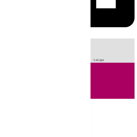
HOY
|
Sucesos
Incendios
Crisis Migratoria en Ceuta
Fútbol
LaLiga
Andalucía