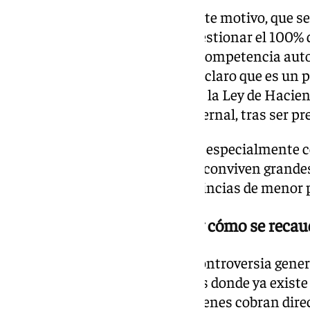
Los consistorios quieren, por este motivo, que s
iniciativa, para así poder autogestionar el 100% d
su parte, insiste en que es una competencia au
le devuelve la pelota: «Tenemos claro que es un 
ser el Gobierno quien modifique la Ley de Hacien
Consejero de Turismo, Arturo Bernal, tras ser p
La situación, añade Guevara, es especialmente
diversa como Andalucía, donde conviven grandes
como Málaga o Sevilla con provincias de menor p
El gran debate: quién paga y cómo se reca
Otro de los aspectos que más controversia gener
la mayoría de destinos europeos donde ya existe e
establecimientos turísticos quienes cobran dire