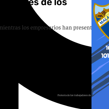
bajadores de los
garita
 mientras los empresarios han presentado
Protesta de los trabajadores de Puerto Sherry.
Redes sociales