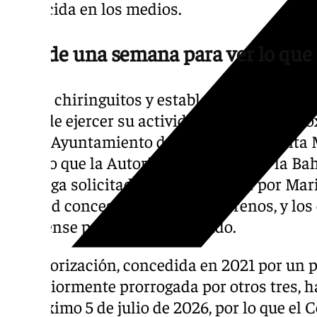
aparecida en los medios.
Más de una semana para ver lo que
Varios chiringuitos y establecimientos de o
dejar de ejercer su actividad a partir del pr
que el Ayuntamiento de El Puerto de Santa 
pasado que la Autoridad Portuaria de la Ba
prórroga solicitada conjuntamente por Mar
entidad concesionaria de los terrenos, y los
portuense para seguir operando.
La autorización, concedida en 2021 por un p
posteriormente prorrogada por otros tres, h
el próximo 5 de julio de 2026, por lo que el