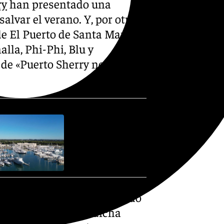
ry
han presentado una
alvar el verano. Y, por otro,
de El Puerto de Santa María
alla, Phi-Phi, Blu y
 de «Puerto Sherry no se
no» era la frase acompañado
 redes sociales. En dicha