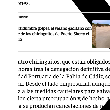
cuestiones.
NOTICIA RELACIONADA
La incertidumbre golpea el verano gaditano con
el cierre de los chiringuitos de Puerto Sherry el
7 de julio
Los cuatro chiringuitos, que están obligados a
00.00 horas tras la denegación definitiva de
Autoridad Portuaria de la Bahía de Cádiz, s
decisión. Desde el lado empresarial, aunque
atienda a las medidas cautelares para salv
esconden cierta preocupación y, de hecho, a
semana se producían cancelaciones de reser