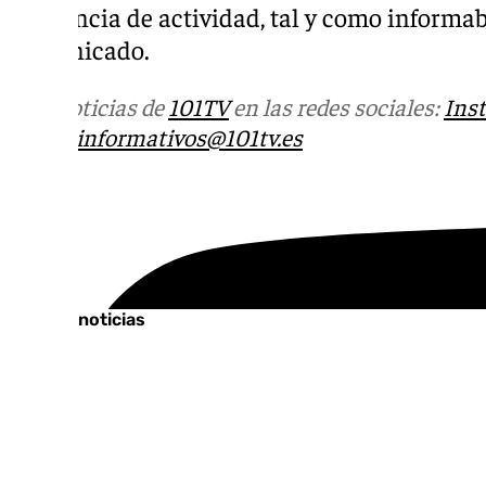
la licencia de actividad, tal y como informa
comunicado.
Más noticias de
101TV
en las redes sociales:
Ins
correo
informativos@101tv.es
Tags:
Cádiz
Últimas noticias