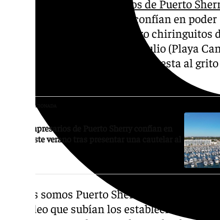
Por un lado los
empresarios de Puerto Sher
cautelar al juez con la que confían en poder s
los trabajadores de los cuatro chiringuitos 
que tienen que cerrar el 7 de julio (Playa Can
Margarita) se unían en una protesta al grito
cierra».
NOTICIA RELACIONADA
Los empresarios de Puerto Sherry confían en
abrir este verano tras presentar una cautelar al
juez
«Todos somos Puerto Sherry, todos somos u
del vídeo que subían los establecimientos a