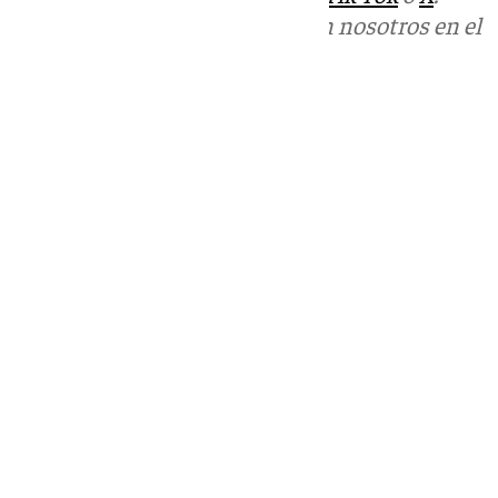
Puedes ponerte en contacto con nosotros en el
correo
informativos@101tv.es
Tags:
Guardia Civil
Sucesos
Últimas noticias