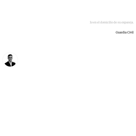
El individuo fue detenido en el domicilio de su expareja.
Guardia Civil
Chema Ruiz
domingo, 28 junio 2026, 11:54
Compartir: