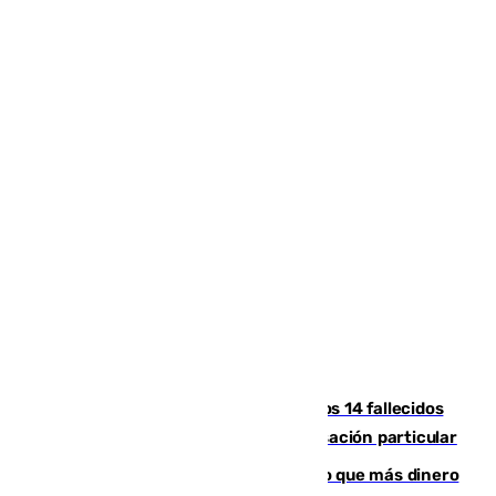
La Justicia ofrece a las familias de los 14 fallecidos
en el incendio de Los Gallardos ser acusación particular
Juanlu Sánchez, el sexto canterano que más dinero