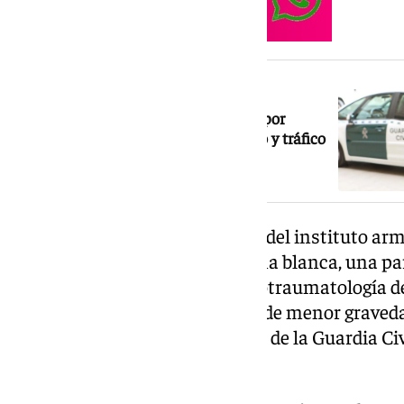
NOTICIA RELACIONADA
Prisión para un detenido en Málaga por
quebrantar una orden de alejamiento y tráfico
de drogas
Una vez en el lugar, los agentes del instituto a
personas heridas por dicha arma blanca, una par
trasladada al Hospital de Neurotraumatología d
el hombre presentaba lesiones de menor graveda
pudieron aportar a los efectivos de la Guardia Ci
agresor.