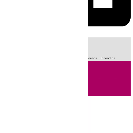
HOY
|
Fútbol
Primera División
Crisis Migratoria en Ceuta
Sucesos
Incendios
Andalucía