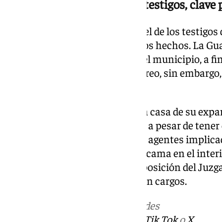
El testimonio de víctimas y testigos, clave 
El testimonio de las víctimas y el de los testigos 
agentes identificar al autor de los hechos. La Gu
operativo de búsqueda en todo el municipio, a fi
proceder a su detención. El rastreo, sin embargo
inesperado.
El individuo se encontraba en la casa de su expar
Umbría Baja de dicha localidad, a pesar de tener
alejamiento respecto a ella. Los agentes implicad
localizaron escondido bajo una cama en el interi
su detención y fue puesto a disposición del Juz
decretó su puesta en libertad con cargos.
Más noticias de
101TV
en las redes
sociales:
Instagram
,
Facebook
,
Tik Tok
o
X
.