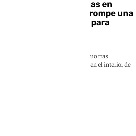
Apuñala a dos personas en
Cogollos de la Vega y rompe una
orden de alejamiento para
esconderse
La Guardia Civil detuvo al individuo tras
encontrarle oculto bajo una cama en el interior de
la cama de su expareja