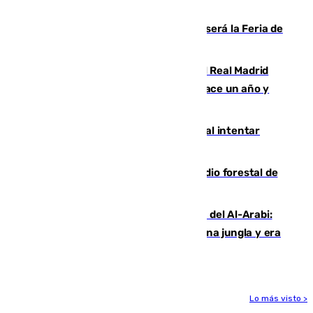
deja en las arcas del Sevilla
Talleres, escape room y música: así será la Feria de
la Juventud Cofrade de Málaga
El fichaje más caro de la historia del Real Madrid
costaba 105 millones de euros menos hace un año y
jugaba en Leganés
Ceuta suma 82 fallecidos en el mar al intentar
cruzar la frontera española
Huelva eleva a emergencia el incendio forestal de
Niebla
Juanfran Funes, sobre el duro juego del Al-Arabi:
“Por momentos nos hemos metido en una jungla y era
hasta peligroso”
Lo más visto >