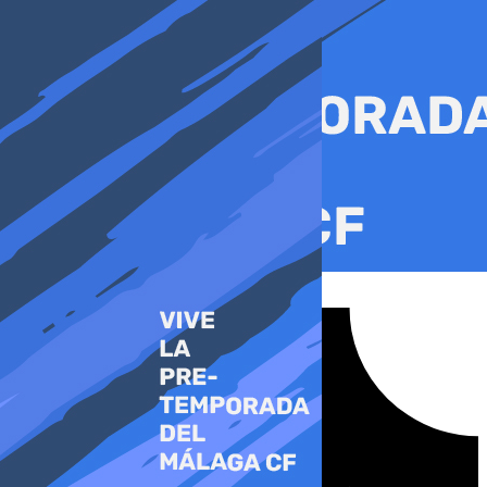
Ir
al
contenido
Tiktok