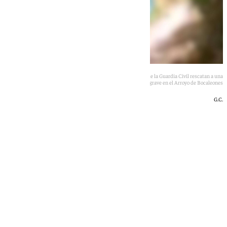
Efectivos del Grupo de Rescate e Intervención en Montaña de la Guardia Civil rescatan a una
senderista herida grave en el Arroyo de Bocaleones
G.C.
101 TV
martes, 30 junio 2026, 14:00
Compartir: