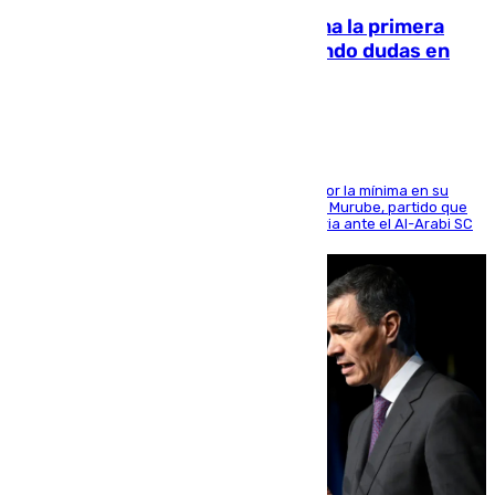
El Málaga cae ante el Ceuta y suma la primera
derrota de la pretemporada dejando dudas en
defensa
El cuadro dirigido por Juanfran Funes perdió por la mínima en su
envite contra el conjunto caballa en el Alfonso Murube, partido que
se disputó un día después de su primera victoria ante el Al-Arabi SC