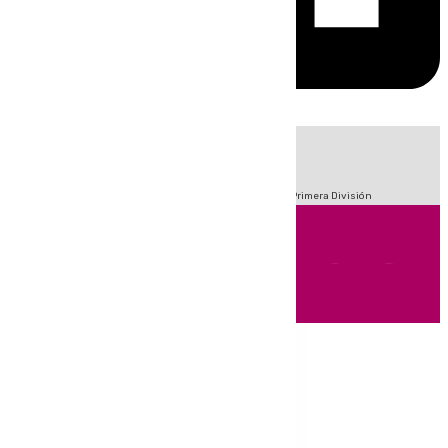
HOY
|
Fútbol
Sucesos
Crisis Migratoria en Ceuta
LaLiga
Primera División
Andalucía