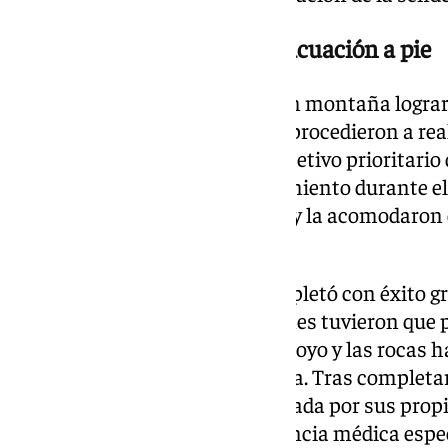
Estabilización, camilla y evacuación a pie
Una vez que los especialistas en montaña lograr
donde se encontraba la pareja, procedieron a rea
los daños de la mujer. Con el objetivo prioritario
física y evitar cualquier agravamiento durante el 
inmovilizaron de forma segura y la acomodaron 
montaña.
La evacuación terrestre se completó con éxito gra
componentes del GREIM, quienes tuvieron que po
las dificultades del cauce del arroyo y las rocas 
vehículo oficial de la Benemérita. Tras completar
encuentro, la herida fue trasladada por sus prop
hospitalario para recibir asistencia médica espe