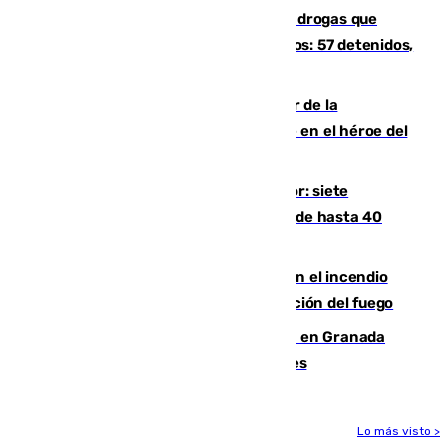
Desarticulada una red de tráfico de drogas que
introducía la mercancía desde Marruecos: 57 detenidos,
cuatro de ellos en Andalucía
Ferrán Torres, nombrado embajador de la
Comunidad Valenciana tras convertirse en el héroe del
Mundial
Andalucía sigue asfixiada por el calor: siete
provincias, en alerta por temperaturas de hasta 40
grados
Activado el nivel 2 de emergencia en el incendio
forestal de Niebla por la compleja evolución del fuego
Controlado un incendio de rastrojos en Granada
junto a la autovía y al Callejón de Nogales
Lo más visto >