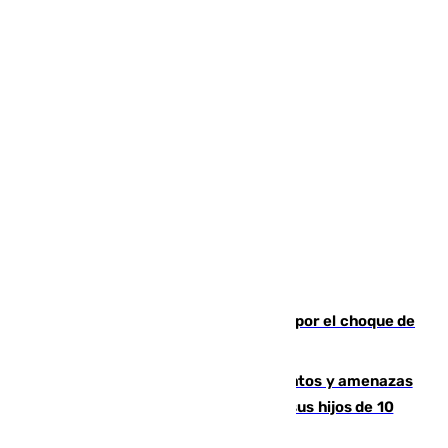
Cortado el Cercanías C-2 de Málaga por el choque de
un tren con una catenaria caída
Detenido en Estepona por malos tratos y amenazas
de muerte a su pareja en presencia de sus hijos de 10
años y 11 meses