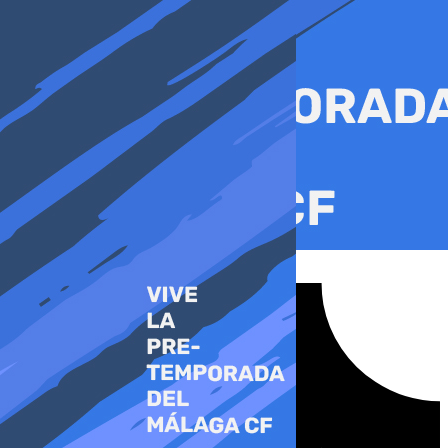
Ir
al
contenido
Tiktok