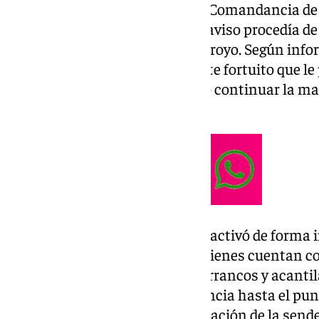
Operativa Compleja (062) de la Comandancia de l
una llamada de emergencia. El aviso procedía de
realizaba la ruta por el citado arroyo. Según inf
mujer había sufrido un accidente fortuito que le
imposibilitándole por completo continuar la ma
un entorno encajonado.
Ante la orografía del terreno, se activó de forma 
GREIM con base en Ubrique, quienes cuentan co
necesaria para intervenir en barrancos y acantil
agentes se desplazaron de urgencia hasta el punt
para iniciar las tareas de localización de la send