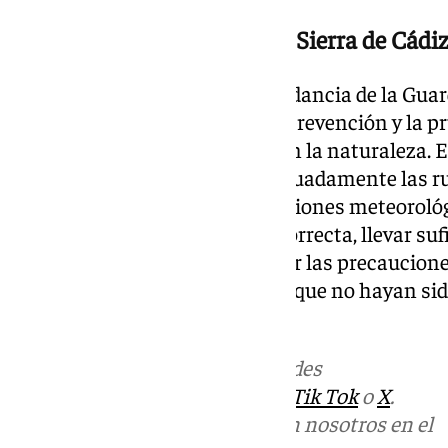
Consejos de seguridad en la Sierra de Cádi
A raíz de este suceso, la Comandancia de la Guar
incidir en la importancia de la prevención y la pr
actividades de turismo activo en la naturaleza. 
es fundamental planificar adecuadamente las r
antelación, consultar las previsiones meteorológ
calzado y vestimenta técnica correcta, llevar suf
dispositivos móviles, y extremar las precaucion
complejos o de relieve irregular que no hayan s
manera personal.
Más noticias de
101TV
en las redes
sociales:
Instagram
,
Facebook
,
Tik Tok
o
X
.
Puedes ponerte en contacto con nosotros en el