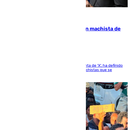
07.08.2026
Pedro Sánchez condena el crimen machista de
Benahavís
El presidente del Gobierno, a través de su cuenta de ‘X’, ha definido
como un “fracaso colectivo” los asesinatos machistas que se
producen en España