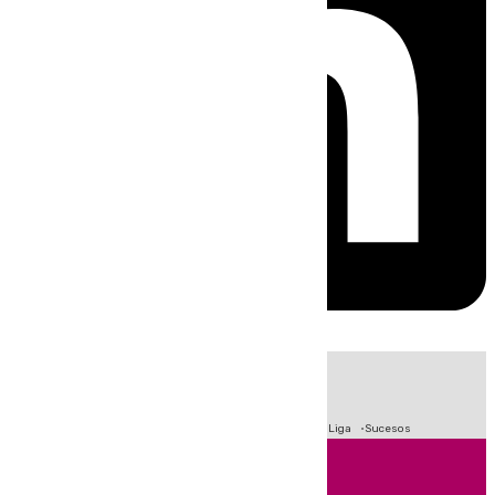
HOY
|
Fútbol
Primera División
Crisis Migratoria en Ceuta
LaLiga
Sucesos