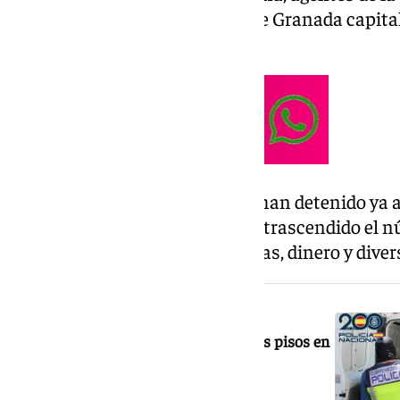
varios registros en domicilios de Granada capita
del área metropolitana.
Los agentes de la Guardia Civil han detenido ya 
operación sigue abierta y no ha trascendido el 
También han intervenidos armas, dinero y diver
NOTICIA RELACIONADA
Cinco detenidos tras desmantelar tres pisos en
Granada con más de 800 plantas de
marihuana