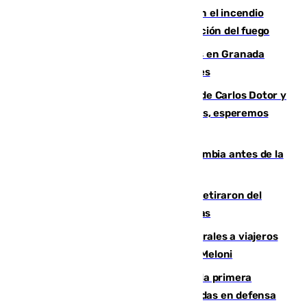
Activado el nivel 2 de emergencia en el incendio
forestal de Niebla por la compleja evolución del fuego
Controlado un incendio de rastrojos en Granada
junto a la autovía y al Callejón de Nogales
Juanfran Funes, sobre las lesiones de Carlos Dotor y
Fernando Calero: “Estamos preocupados, esperemos
que no sea nada”
Felipe VI refuerza los lazos con Colombia antes de la
llegada del nuevo presidente
Fernando Calero y Carlos Dotor se retiraron del
encuentro contra el Ceuta con molestias
España restablece controles temporales a viajeros
procedentes de Italia como repuesta a Meloni
El Málaga cae ante el Ceuta y suma la primera
derrota de la pretemporada dejando dudas en defensa