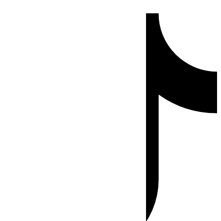
Ir
Tiktok
al
contenido