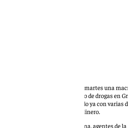
101 TV
martes, 30 junio 2026, 14:41
Compartir:
La Guardia Civil desarrolla este martes una mac
delincuencia vinculada al tráfico de drogas en G
metropolitana, que se ha saldado ya con varias 
diversas cantidades de droga y dinero.
Desde primera hora de la mañana, agentes de la 