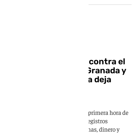
Sucesos
Una macrooperación contra el
tráfico de drogas en Granada y
su área metropolitana deja
varios detenidos
La Guardia Civil desarrolla desde primera hora de
la mañana de este martes varios registros
domiciliarios y ha intervenido armas, dinero y