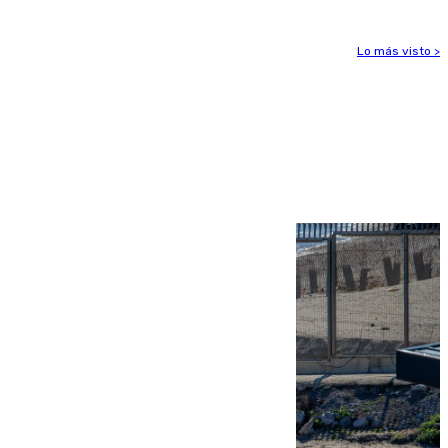
Lo más visto >
Más noticias
Ver más >