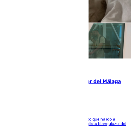
07.08.2026
Isco, la nueva mascota del jugador del Málaga
Dani Lorenzo
El centrocampista marbellí es ‘padre’ de un gato que ha ido a
recoger a Vigo y su nombre es como el exfutbolista blanquiazul del
Arroyo de la Miel