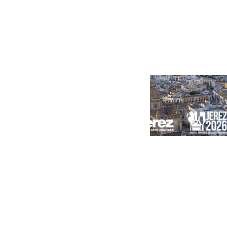
Portada
Andalucía
Sevilla
Málaga
Granada