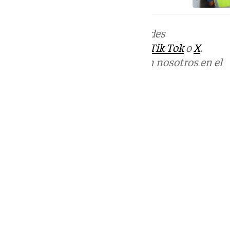
Más noticias de
101TV
en las redes
sociales:
Instagram
,
Facebook
,
Tik Tok
o
X
.
Puedes ponerte en contacto con nosotros en el
correo
informativos@101tv.es
Tags:
Sucesos
Últimas noticias