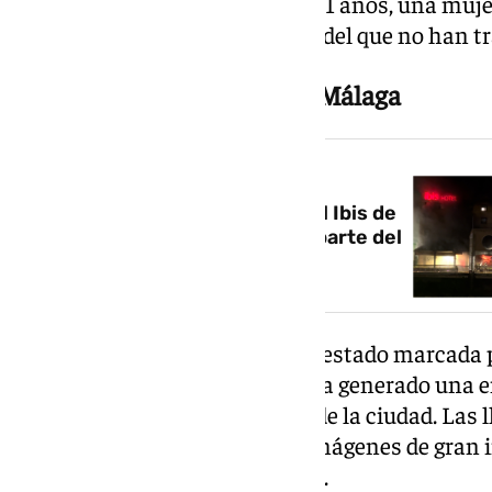
cinco personas: un hombre de 51 años, una muje
diez años y de un quinto herido del que no han 
Incendio en el hotel Ibis de Málaga
NOTICIA RELACIONADA
Impactante incendio en el hotel Ibis de
Málaga: el fuego afecta a gran parte del
edificio
La madrugada de este lunes ha estado marcada p
Ibis de Málaga, un suceso que ha generado una
vecinos y visitantes del centro de la ciudad. Las
totalidad del edificio, dejando imágenes de gran 
puntos de la capital malagueña.