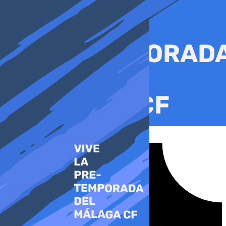
Ir
al
contenido
Tiktok