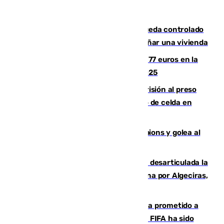
El incendio forestal de San Roque queda controlado
tras obligar a evacuar a 19 familias y dañar una vivienda
Los malagueños gastarán de media 77 euros en la
Feria de Málaga 2026, menos que en 2025
El Supremo ratifica los 17 años de prisión al preso
que mató estrangulado a su compañero de celda en
Morón
El Betis supera el examen de Champions y golea al
Arsenal en Dublín (1-3)
Golpe internacional al narcotráfico: desarticulada la
red que introdujo 21 toneladas de cocaína por Algeciras,
Málaga y Valencia
El Gobierno niega que Infantino haya prometido a
Marruecos la final del Mundial 2030: "La FIFA ha sido