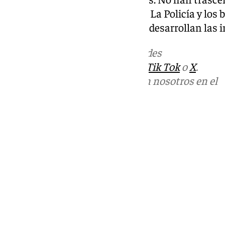
oficiales sobre posibles heridos. La Policía y l
acordonada el área mientras se desarrollan las 
Más noticias de
101TV
en las redes
sociales:
Instagram
,
Facebook
,
Tik Tok
o
X
.
Puedes ponerte en contacto con nosotros en el
correo
informativos@101tv.es
Tags:
Cádiz
Sucesos
Últimas noticias