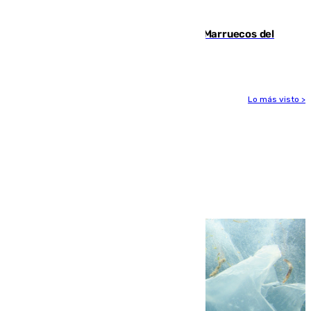
tajante"
Podemos y Sumar piden expulsar a Marruecos del
Mundial de 2030 tras la crisis de Ceuta
Lo más visto >
Más noticias
Ver más >