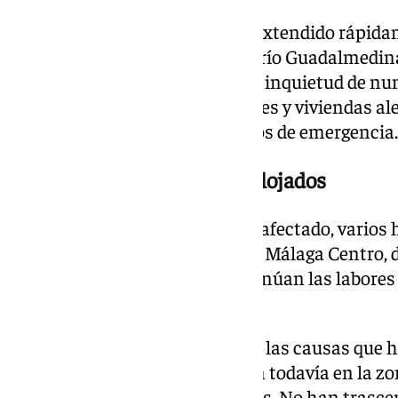
El fuerte olor a quemado se ha extendido rápidam
en especial, por las aledañas al río Guadalmedin
otra manera, ha despertando la inquietud de n
los cuales salieron a sus balcones y viviendas al
humo y la llegada de los servicios de emergencia.
Los huéspedes del hotel, realojados
A escasos metros del inmueble afectado, varios
permanecen en el hall del hotel Málaga Centro,
temporalmente mientras continúan las labores 
daños.
Por el momento, se desconocen las causas que ha
equipos de emergencia trabajan todavía en la zon
esclarecer el origen de las llamas. No han trasc