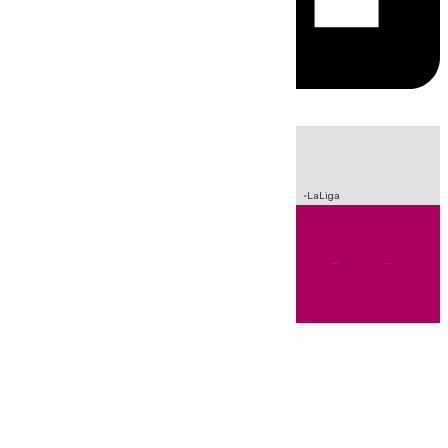
HOY
|
Incendios
Sucesos
Crisis Migratoria en Ceuta
Fútbol
LaLiga
Andalucía