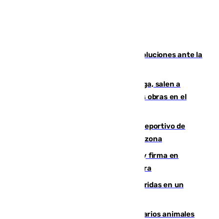
Más de 15.000 ceutíes claman por soluciones ante la
crisis migratoria
Los vecinos de Pedregalejo en Málaga, salen a
protestar en contra del resultado de las obras en el
paseo marítimo
Un incendio en un local del puerto deportivo de
Fuengirola genera una gran susto en la zona
Daniel Mérida derriba a Griekspoor y firma en
Montreal el mejor resultado de su carrera
Dos personas mueren y tres son heridas en un
accidente de tráfico en Utrera
Estudiarán el comportamiento de varios animales