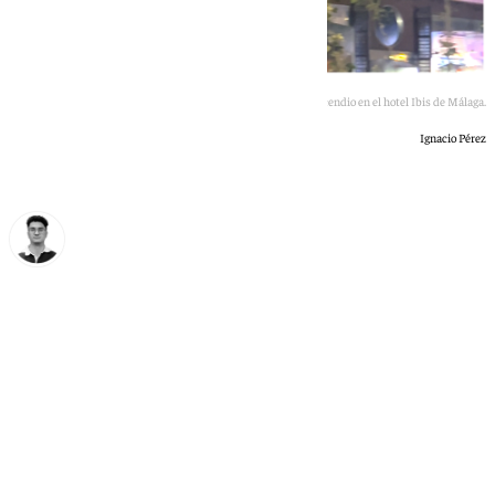
Imágenes del incendio en el hotel Ibis de Málaga.
Ignacio Pérez
Ignacio Pérez
lunes, 25 mayo 2026, 04:04
Compartir: