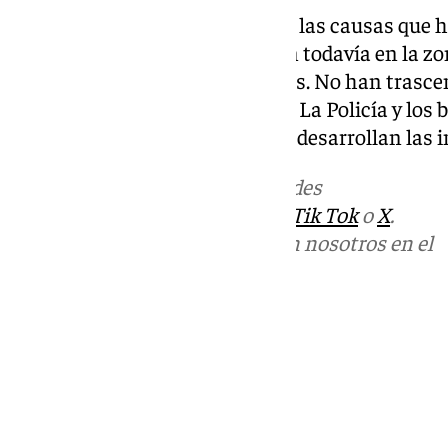
Por el momento, se desconocen las causas que ha
equipos de emergencia trabajan todavía en la zon
esclarecer el origen de las llamas. No han trasc
oficiales sobre posibles heridos. La Policía y l
acordonada el área mientras se desarrollan las 
Más noticias de
101TV
en las redes
sociales:
Instagram
,
Facebook
,
Tik Tok
o
X
.
Puedes ponerte en contacto con nosotros en el
correo
informativos@101tv.es
Tags:
Últimas noticias