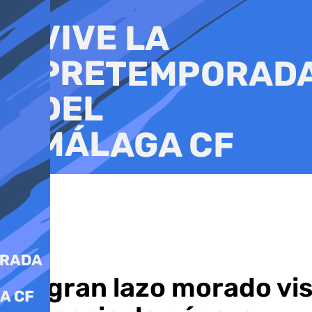
Ir
al
contenido
Un gran lazo morado vis