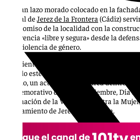
Un gran lazo morado colocado en la fachada
Central de
Jerez de la Frontera
(Cádiz) servir
compromiso de la localidad con la construc
convivencia «libre y segura» desde la defens
de la violencia de género.
La teniente de alcaldesa de Igualdad y Dive
asistido este martes a la Plaza del Banco pa
morado, un acto que se enmarca dentro del 
conmemorativo del 25 de noviembre, Día Int
Eliminación de la Violencia contra la Mujer,
Ayuntamiento de Jerez en una nota.