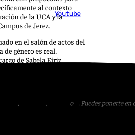
ecíficamente al contexto
Youtube
ración de la UCA y la
 Campus de Jerez.
ado en el salón de actos del
a de género es real.
argo de Sabela Eiriz
oyo a víctimas y formadora
 que la UCA organiza en su
tagram
,
Facebook
,
Tik Tok
o
X
. Puedes ponerte en 