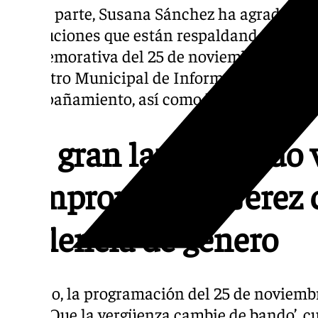
Por su parte, Susana Sánchez ha agradecido
instituciones que están respaldando la pr
conmemorativa del 25 de noviembre, recorda
el Centro Municipal de Información a la Mu
acompañamiento, así como la existencia del
Un gran lazo morado vi
compromiso de Jerez c
violencia de género
Por ello, la programación del 25 de noviembr
lema ‘Que la vergüenza cambie de bando’, c