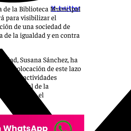
 de la Biblioteca Municipal
X-twitter
á para visibilizar el
ción de una sociedad de
a de la igualdad y en contra
rsidad, Susana Sánchez, ha
ra la colocación de este lazo
ciclo de actividades
ernacional de la
 ha indicado el