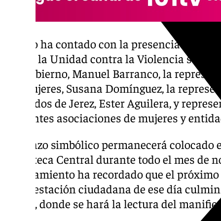
El acto ha contado con la presencia de mie
jefe de la Unidad contra la Violencia sobre 
del Gobierno, Manuel Barranco, la represen
las Mujeres, Susana Domínguez, la represen
Abogados de Jerez, Ester Aguilera, y represe
diferentes asociaciones de mujeres y entida
Este lazo simbólico permanecerá colocado e
Biblioteca Central durante todo el mes de no
Ayuntamiento ha recordado que el próximo 
manifestación ciudadana de ese día culmin
Banco, donde se hará la lectura del manifies