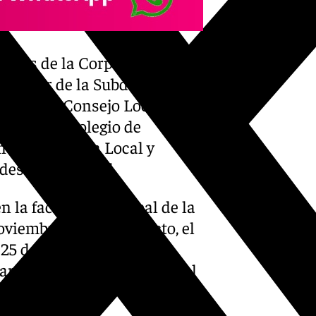
mbros de la Corporación, del
la Mujer de la Subdelegación
tante del Consejo Local de
tante del Colegio de
ntes de Policía Local y
des de la ciudad.
n la fachada principal de la
viembre. A este respecto, el
25 de noviembre, la
ará en esta misma Plaza del
to.