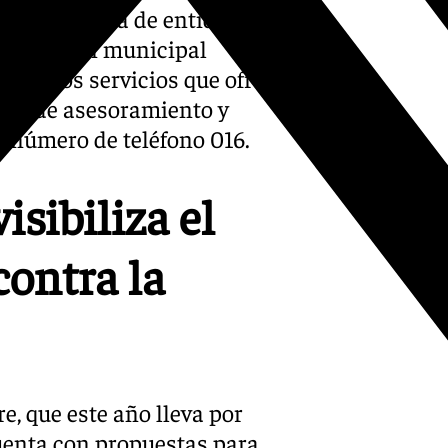
 la presencia de entidades e
ogramación municipal
ndo los servicios que ofrece
jer de asesoramiento y
 número de teléfono 016.
sibiliza el
ontra la
e, que este año lleva por
uenta con propuestas para