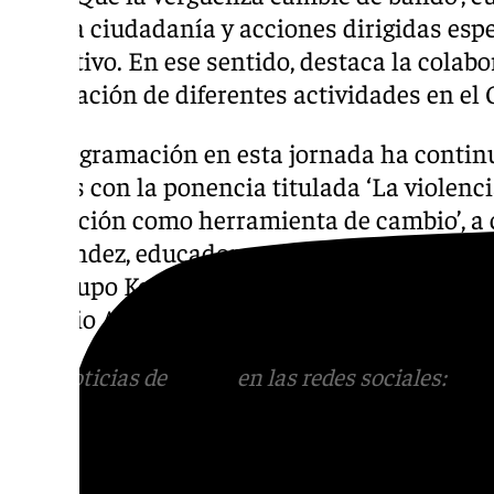
toda la ciudadanía y acciones dirigidas esp
educativo. En ese sentido, destaca la colabo
celebración de diferentes actividades en el
La programación en esta jornada ha continu
Indess con la ponencia titulada ‘La violenci
Educación como herramienta de cambio’, a c
Fernández, educadora social, técnica de ap
del Grupo Koremi, dentro de las actividades
Espacio Abierto a la Ciudadanía.
Más noticias de
101TV
en las redes sociales:
Ins
correo
informativos@101tv.es