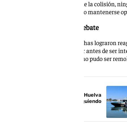
destrozado. Pese a la violencia de la colisión, ni
lesionado y la embarcación pudo mantenerse op
Un «choque» que reabre el debate
Los ocupantes de las narcolanchas lograron rea
embarcación y escapar del lugar antes de ser in
quedó abandonada en el mar y no pudo ser remol
Almería.
NOTICIA RELACIONADA
Mueren dos guardias civiles en Huelva
al chocar sus patrulleras persiguiendo
una narcolancha