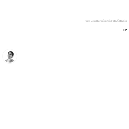
Nave de Vigilancia Aduanera tras el choque con una narcolancha en Almería
E.P
María Donoso
viernes, 15 mayo 2026, 14:16
Compartir: