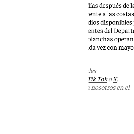
El incidente llega apenas unos días después de l
en una persecución marítima frente a las costas
reabierto el debate sobre los medios disponibles
el litoral andaluz. Informes recientes del Depa
alertan de que más de 600 narcolanchas operan 
Estrecho y el mar de Alborán, cada vez con mayor
fuerzas de seguridad.
Más noticias de
101TV
en las redes
sociales:
Instagram
,
Facebook
,
Tik Tok
o
X
.
Puedes ponerte en contacto con nosotros en el
correo
informativos@101tv.es
Tags:
Almería
Sucesos