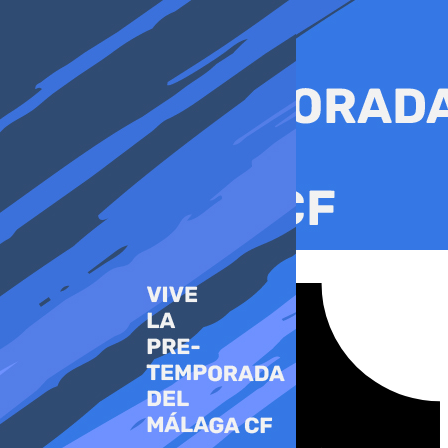
Ir
al
contenido
Tiktok