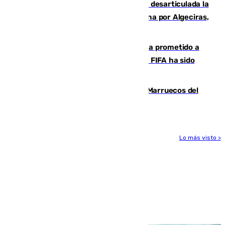
Golpe internacional al narcotráfico: desarticulada la
red que introdujo 21 toneladas de cocaína por Algeciras,
Málaga y Valencia
El Gobierno niega que Infantino haya prometido a
Marruecos la final del Mundial 2030: "La FIFA ha sido
tajante"
Podemos y Sumar piden expulsar a Marruecos del
Mundial de 2030 tras la crisis de Ceuta
Lo más visto >
Más noticias
Ver más >