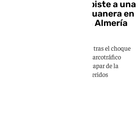
Una narcolancha embiste a una
nave de Vigilancia Aduanera en
plena persecución en Almería
La patrullera 'Audaz' sufrió daños tras el choque
durante una operación contra el narcotráfico
donde los tripulantes lograron escapar de la
embarcación y no hubo agentes heridos