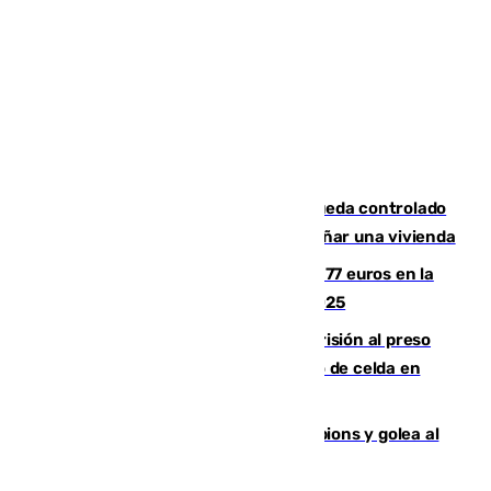
El incendio forestal de San Roque queda controlado
tras obligar a evacuar a 19 familias y dañar una vivienda
Los malagueños gastarán de media 77 euros en la
Feria de Málaga 2026, menos que en 2025
El Supremo ratifica los 17 años de prisión al preso
que mató estrangulado a su compañero de celda en
Morón
El Betis supera el examen de Champions y golea al
Arsenal en Dublín (1-3)