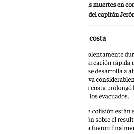
La Guardia Civil confirma ambas muertes en co
sus condolencias a las familias del capitán Jer
La colisión, a 70 millas de la costa
Las dos patrulleras chocaron violentamente du
interceptación contra una embarcación rápida ut
droga. Este tipo de operaciones se desarrolla a a
navegación extremas, lo que eleva considerableme
punto del siniestro respecto a la costa prolongó 
complicó la atención médica de los evacuados.
Las circunstancias exactas de la colisión están 
Civil no ha facilitado información sobre el result
los ocupantes de la narcolancha fueron finalme