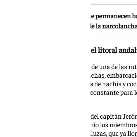
Las causas exactas del accidente permanecen ba
si los narcotraficantes a bordo de la narcolanch
El narcotráfico marítimo en el litoral anda
El litoral de Huelva forma parte de una de las r
activas de Europa. Las narcolanchas, embarcaci
empleadas para introducir alijos de hachís y c
esta zona y suponen un peligro constante para 
persecución.
La muerte del agente Germán y del capitán Jerón
extremo al que se exponen a diario los miembros
Guardia Civil en las costas andaluzas, que ya llo