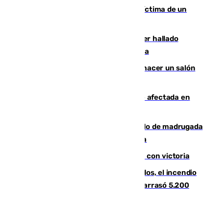
El tenista checho Lehecka, nueva víctima de un
Rafa Jódar que está siendo imparable
Muere un hombre de 58 años tras ser hallado
inconsciente en una piscina en Cómpeta
Un tribunal federal impide a Trump hacer un salón
de baile en la Casa Blanca
Incendios de Castellón: la superficie afectada en
Tírig roza las 400 hectáreas
Muere un peatón tras ser atropellado de madrugada
en la carretera A-7 a su paso por Málaga
El Granada cierra su puesta a punto con victoria
Un mes de la tragedia de Los Gallardos, el incendio
que acabó con la vida de 14 personas y arrasó 5.200
hectáreas