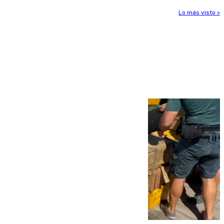
Lo más visto >
Más noticias
Ver más >