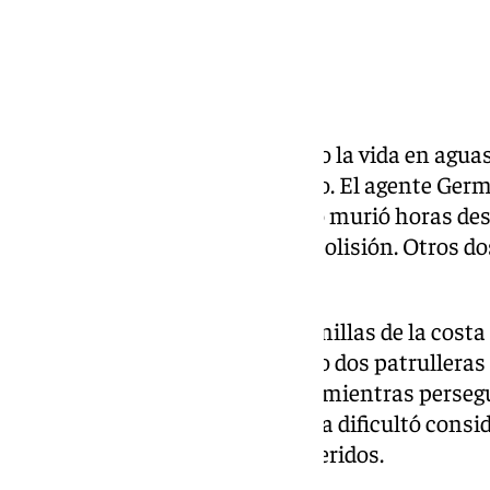
Dos guardias civiles han perdido la vida en agu
operación contra el narcotráfico. El agente Germá
accidente y el capitán Jerónimo murió horas des
graves heridas que sufrió en la colisión. Otros
tras el siniestro.
El accidente ocurrió a unas 70 millas de la costa
kilómetros mar adentro, cuando dos patrulleras 
Guardia Civil chocaron entre sí mientras perse
velocidad. La distancia a la costa dificultó cons
rescate y la evacuación de los heridos.