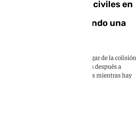
Mueren dos guardias civiles en
Huelva al chocar sus
patrulleras persiguiendo una
narcolancha
El agente Germán falleció en el lugar de la colisión
y el capitán Jerónimo murió horas después a
consecuencia de las graves heridas mientras hay
dos agentes heridos más