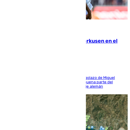
08.08.2026
El Sevilla se desinfla ante el Leverkusen en el
último ensayo (1-2)
El conjunto de Luis García se adelantó con un golazo de Miguel
Sierra y ofreció buenas sensaciones durante buena parte del
encuentro, pero acabó cediendo ante el empuje alemán