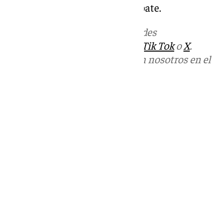
compañeros años atrás en Barbate.
Más noticias de
101TV
en las redes
sociales:
Instagram
,
Facebook
,
Tik Tok
o
X
.
Puedes ponerte en contacto con nosotros en el
correo
informativos@101tv.es
Tags:
Guardia Civil
Huelva
Sucesos
Últimas noticias