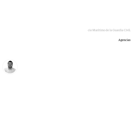
Imagen de archivo de patrulleras del Servicio Marítimo de la Guardia Civil.
Agencias
Borja Gutiérrez
viernes, 8 mayo 2026, 13:22
Compartir: