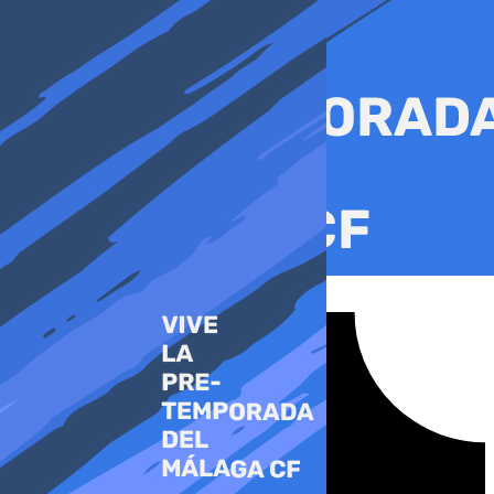
Ir
al
contenido
Tiktok