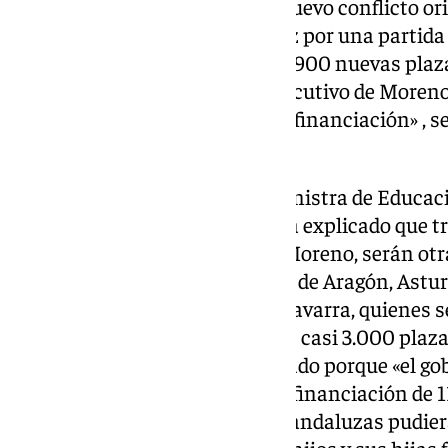
vuelve a estar centrada en un nuevo conflicto or
y la Junta de Andalucía, esta vez por una partida
destinada a poner en marcha 2.900 nuevas plaza
públicas y gratuitas, y que el ejecutivo de Moren
rechazado «expresamente esta financiación» , s
de Educación
.
Así lo ha explicado la propia ministra de Educa
Deportes,
Pilar Alegría
, quien ha explicado que tr
ejecutivo que preside Juanma Moreno, serán ot
autónomas, concretamente las de Aragón, Asturi
Valenciana, Madrid, Murcia y Navarra, quienes se
para que puedan habilitar estas casi 3.000 plaza
nueva distribución se ha realizado porque «el go
ha rechazado expresamente la financiación de 1
permitían que 12.000 familias andaluzas pudier
pública y gratuita para que sus hijos y sus hijas 