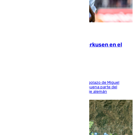
08.08.2026
El Sevilla se desinfla ante el Leverkusen en el
último ensayo (1-2)
El conjunto de Luis García se adelantó con un golazo de Miguel
Sierra y ofreció buenas sensaciones durante buena parte del
encuentro, pero acabó cediendo ante el empuje alemán