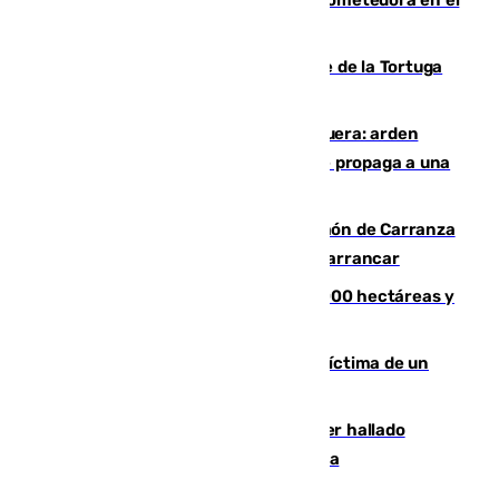
mundo del fútbol
Incendio forestal en el paraje Monte de la Tortuga
de Málaga
Incendio en un vertedero de Antequera: arden
chatarra, muebles y palets y el fuego se propaga a una
zona de monte
Las Palmas conquista el Trofeo Ramón de Carranza
y somete a un Cádiz que no termina de arrancar
El incendio de Niebla alcanza las 8.000 hectáreas y
mantiene desalojadas a 474 personas
El tenista checho Lehecka, nueva víctima de un
Rafa Jódar que está siendo imparable
Muere un hombre de 58 años tras ser hallado
inconsciente en una piscina en Cómpeta