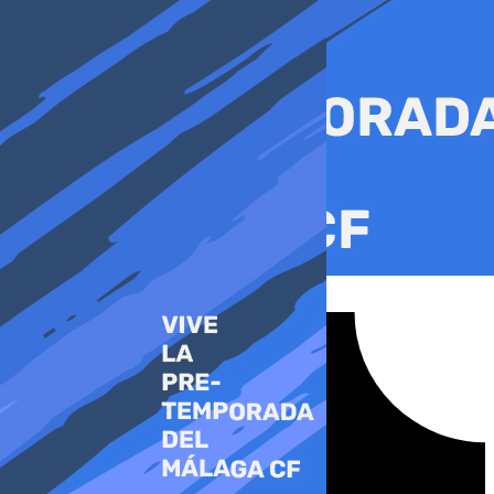
Ir
al
contenido
Tiktok