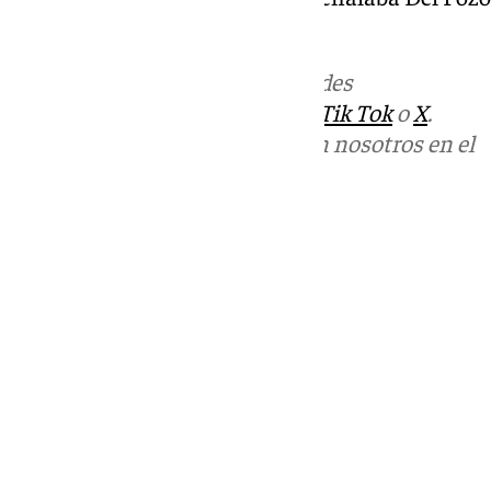
comisión parlamentaria.
Más noticias de
101TV
en las redes
sociales:
Instagram
,
Facebook
,
Tik Tok
o
X
.
Puedes ponerte en contacto con nosotros en el
correo
informativos@101tv.es
Tags:
Últimas noticias