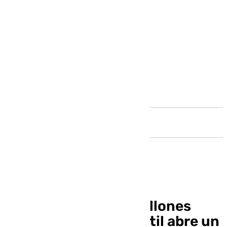
Andalucía
Una partida de 112 millones
para educación infantil abre un