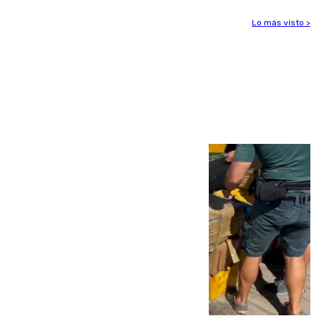
Lo más visto >
Más noticias
Ver más >