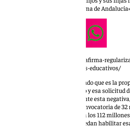
ancho de la comunidad autónoma de Andalucía», 
https://www.101tv.es/la-junta-afirma-regulariz
vacantes-profesores-en-centros-educativos/
Alegría ha continuado subrayando que es la pro
escrito les traslada «ese rechazo y esa solicitud 
millones de euros», por lo que ante esta negativ
distribución «con una nueva convocatoria de 32 
complementando hasta llegar a los 112 millones, 
comunidades autónomas sí puedan habilitar esa