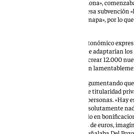
cuando el modelo andaluz funciona», comenzaba
reconocía que la aceptación de esa subvención «
quitándolos «directamente del mapa», por lo que
«irresponsabilidad».
Asimismo, desde el gobierno autonómico expres
la «absoluta convicción de que se adaptarían lo
andaluz», cuya idea no era la de crear 12.000 nu
Infantil, ya que cada año «sobran lamentableme
De esta forma, tiran de datos argumentando que
escuelas -de las que 1.400 son de titularidad priv
plazas, dando empleo a 16.000 personas. «Hay es
53% de las familias no pagan absolutamente nad
un 75% de todas las familias. Solo en bonificacio
de Andalucía es de 250 millones de euros, imagín
al cien por cien de 0 a 3 años», señalaba Del Poz