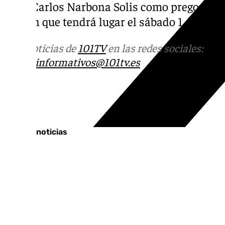
Juan Carlos Narbona Solis como pregonero 
Pregón que tendrá lugar el sábado 1 de marz
Más noticias de
101TV
en las redes sociales:
Ins
correo
informativos@101tv.es
Tags:
Últimas noticias