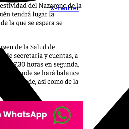
festividad del Nazareno de la
X-twitter
ién tendrá lugar la
de la que se espera se
rgen de la Salud de
 de secretaría y cuentas, a
 las 17.30 horas en segunda,
tiago donde se hará balance
n si procede, así como de la