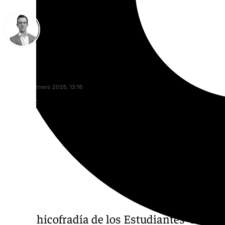
Antonio J. Palomo
viernes, 10 enero 2025, 13:18
Compartir:
La Archicofradía de los Estudiantes de
Ant