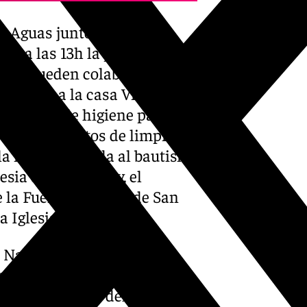
s Aguas junto con la
go a las 13h la procesión
a que pueden colaborar
tinados a la casa Virgen de
productos de higiene para
etas o productos de limpieza
 la misa dedicada al bautismo
esia de San Juan y, el
le la Fuente, bloques de San
a Iglesia.
 Nazareno celebra función
a iglesia parroquial de la
trega de tapas del pregón a