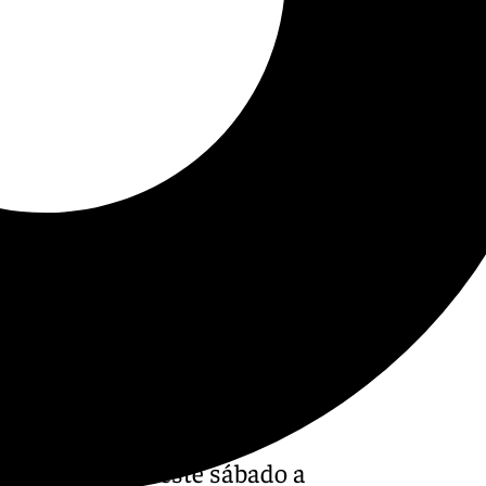
equera
celebra este sábado a