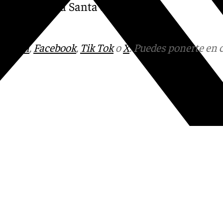
de la Semana Santa de 2025.
o.
tagram
,
Facebook
,
Tik Tok
o
X
. Puedes ponerte en 