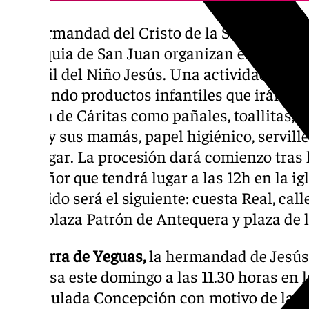
La Hermandad del Cristo de la Salud y de la
parroquia de San Juan organizan este domin
infantil del Niño Jesús. Una actividad en l
aportando productos infantiles que irán des
Espera de Cáritas como pañales, toallitas, 
bebés y sus mamás, papel higiénico, servill
del hogar. La procesión dará comienzo tras
del Señor que tendrá lugar a las 12h en la igl
recorrido será el siguiente: cuesta Real, cal
Juan, plaza Patrón de Antequera y plaza de l
En
Sierra de Yeguas,
la hermandad de Jesús
religiosa este domingo a las 11.30 horas en l
Inmaculada Concepción con motivo de la en