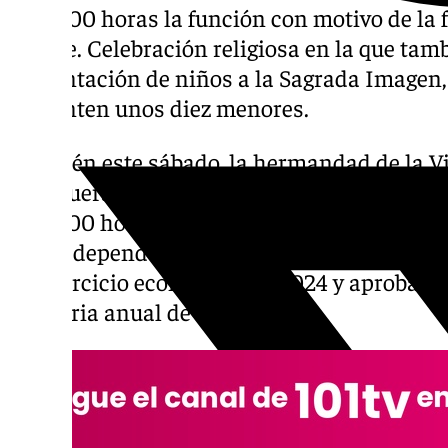
las 13.00 horas la función con motivo de la 
Sangre. Celebración religiosa en la que tamb
presentación de niños a la Sagrada Imagen, 
presenten unos diez menores.
También este sábado, la hermandad de la Vi
Antequera convoca a sus hermanos a cabildo
las 17.00 horas en primera convocatoria, y a
en las dependencias de la parroquia de San
del ejercicio económico de 2024 y aprobació
memoria anual de secretaría.